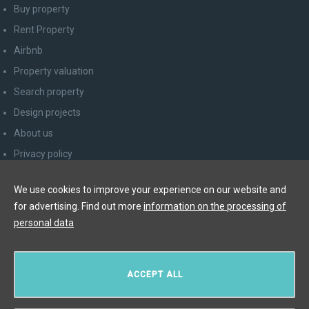
Buy property
Rent Property
Airbnb
Property valuation
Search property
Design projects
About us
Privacy policy
Advice for consumers
We use cookies to improve your experience on our website and
Newsletter unsubscribe
for advertising. Find out more
information on the processing of
Contact
personal data
Y&T Luxury Property Prague Czech Republic s.r.o.
ACCEPT ALL
Elišky Krásnohorské 123/10, 110 00 Praha 1
Myslíková 245/3, 110 00 Praha 1