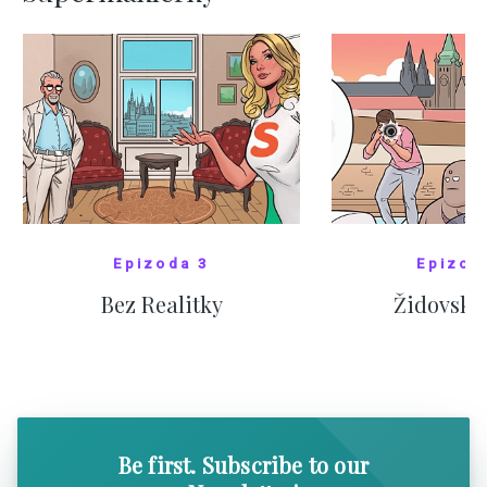
Epizoda 3
Epizod
Bez Realitky
Židovské
SHOW COMICS
SHOW CO
Be first. Subscribe to our