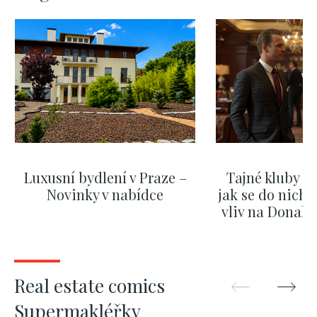
Luxusní bydlení v Praze –
Tajné kluby m
Novinky v nabídce
jak se do nich d
vliv na Donald
nejas
SHOW MORE
SHOW M
Real estate comics
Supermakléřky