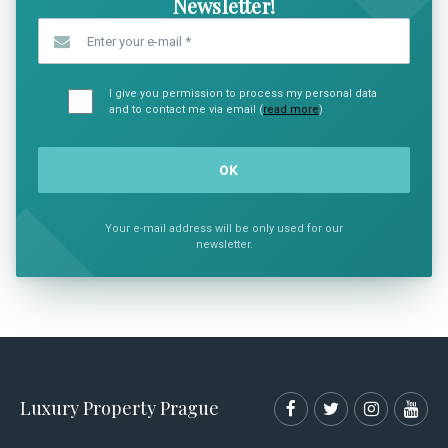
Newsletter!
Enter your e-mail
*
I give you permission to process my personal data
and to contact me via email (
read more
)
Your e-mail address will be only used for our
newsletter.
Luxury Property Prague