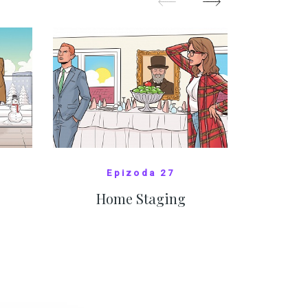
Epizoda 27
Home Staging
10
SHOW COMICS