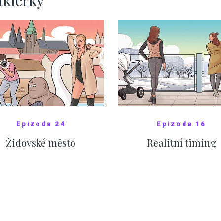
akléřky
Epizoda 24
Epizoda 16
Židovské město
Realitní timing
SHOW COMICS
SHOW COMICS