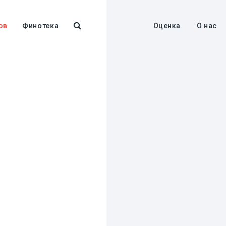
ов
Финотека
Оценка
О нас