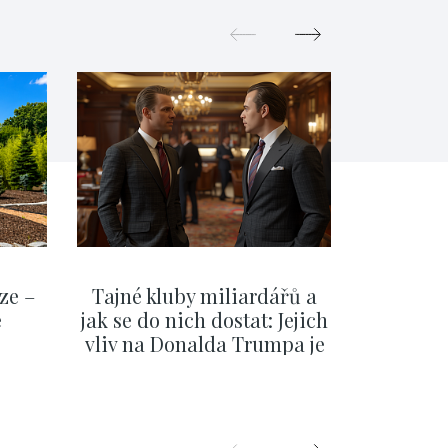
ze –
Tajné kluby miliardářů a
Na f
e
jak se do nich dostat: Jejich
migra
vliv na Donalda Trumpa je
situace 
nejasný
migra
pom
Oka
SHOW MORE