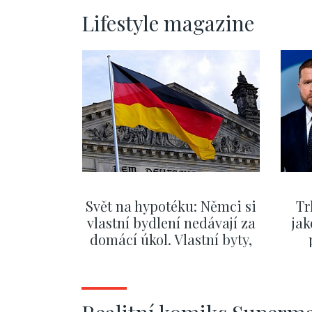
Lifestyle magazine
Svět na hypotéku: Němci si
Tr
vlastní bydlení nedávají za
jak
domácí úkol. Vlastní byty,
kde bydlí někdo jiný
č
SHOW MORE