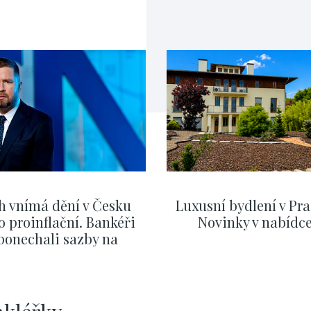
h vnímá dění v Česku
Luxusní bydlení v Pra
o proinflační. Bankéři
Novinky v nabídc
ponechali sazby na
ervnových hodnotách
SHOW MORE
SHOW MORE