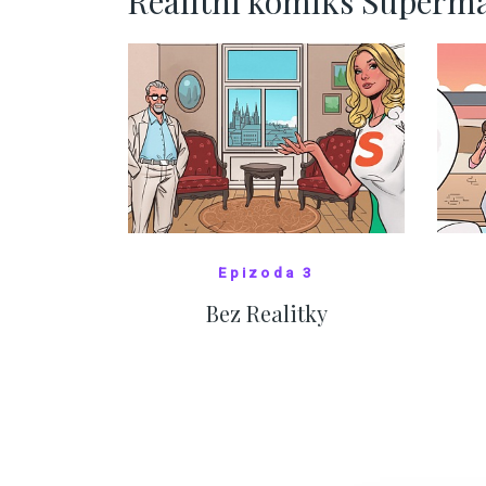
Realitní komiks Superm
Epizoda 3
Bez Realitky
SHOW COMICS