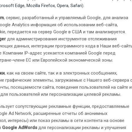
crosoft Edge
,
Mozilla Firefox
,
Opera
,
Safari
).
um
, сервис, разработанный и управляемый Google, для анализа
oogle Analytics информация об использовании веб-сайта,
e, передается на сервер Google в США и там анализируется.
ger
для администрирования инструментов отслеживания
ующих данных, интеграции программного кода в Наши веб-сайт
те Компании IP-адрес усекается компанией Google перед
стране-члене ЕС или Европейской экономической зоны.
ки
, как на своем сайте, так и в электронных сообщениях,
ие графические элементы, загружаемые с Нашего веб-сервера 
чты, посещаемости сайта, поведения пользователей на сайте и
для пользователей или персонализации целевой рекламы.
спользует сопутствующие рекламные функции, предоставляемые
oogle Ad Network, расширенные отчеты об анонимных
ол, интересы) или показ рекламы в сети контента на основе
я
Google AdWords
для персонализации рекламы и улучшения