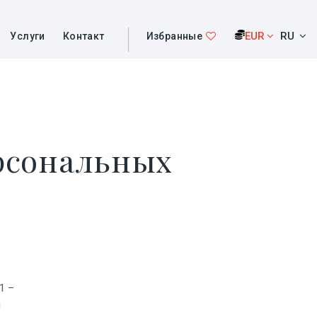
EUR
RU
Услуги
Контакт
Избранные
рсональных
1 –
ш