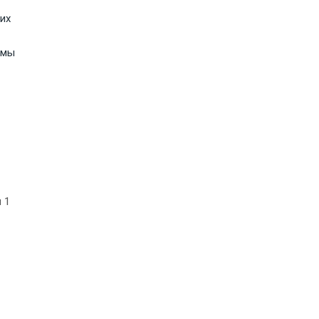
их
амы
и 1