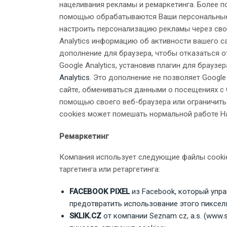
нацеливания рекламы и ремаркетинга. Более п
помощью обрабатываются Ваши персональные
настроить персонализацию рекламы через свой
Analytics информацию об активности вашего са
дополнение для браузера, чтобы отказаться от
Google Analytics, установив плагин для браузе
Analytics
. Это дополнение не позволяет Google Ana
сайте, обмениваться данными о посещениях с G
помощью своего веб-браузера или ограничить
cookies может помешать нормальной работе Н
Ремаркетинг
Компания использует следующие файлы cookie
таргетинга или ретаргетинга:
FACEBOOK PIXEL
из Facebook, который упра
предотвратить использование этого пикселя
SKLIK.CZ
от компании Seznam cz, a.s. (
www.