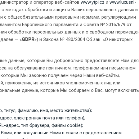
администратор и оператор веб-сайтов
www.ytpi.cz
и
www.luxusni-
о методах обработки и защиты Ваших персональных данных и
вии с общеобязательными правовыми нормами, регулирующими
гламентом Европейского парламента и Совета № 2016/679 от
шении обработки персональных данных и о свободном перемеще
(далее — «
GDPR
») и Закона № 480/2004 Сб.зак. «О некоторых
ные данные, которые Вы добровольно предоставляете Нам для
оса на обслуживание при личном, телефонном или письменном
и которые Мы законно получаем через Наши веб-сайты,
й, приложения, из источников уполномоченных лиц или
ональные данные, которые Мы собираем о Вас, могут включать
титул, фамилию, имя, место жительства);
дрес, электронная почта или телефон);
L-адрес, тип браузера, файлы cookie);
 Вами, или полученные Нами в связи с предоставлением