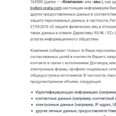
163300 (далее — «
Компания
» или «
мы
»), как 
bydleni-praha.com
настоящим информируем Вас 
других предоставленных данных в соответст
защиту персональных данных, в частности, Ре
27.04.2016 «О защите физических лиц в отно
таких данных и отмене Директивы 95/46 / EC» 
услугах информационного общества».
Компания собирает только те Ваши персональ
согласованных целей в контексте Вашего запр
контакте в связи с исполнением Договора, ил
электронные формы, профили социальных сете
общедоступных источников. В частности, перс
предусмотренном объеме, следующее:
Идентифицирующую информацию (например, 
контактные данные (например, контактный а
электронные данные (например, IP-адрес, UR
другие личные данные, предоставляете Нам