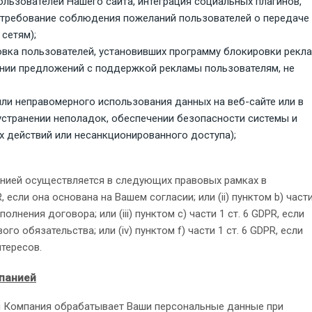
ользователей Нашего сайта, интеграция социальных плагинов,
 требование соблюдения пожеланий пользователей о передаче 
сетям);
овка пользователей, установивших программу блокировки рекл
ении предложений с поддержкой рекламы пользователям, не
ли неправомерного использования данных на веб-сайте или в
 устранении неполадок, обеспечении безопасности системы и
 действий или несанкционированного доступа);
нией осуществляется в следующих правовых рамках в
R, если она основана на Вашем согласии; или (ii) пунктом b) част
лнения договора; или (iii) пунктом с) части 1 ст. 6 GDPR, если
 обязательства; или (iv) пунктом f) части 1 ст. 6 GDPR, если
тересов.
мпанией
и Компания обрабатывает Ваши персональные данные при