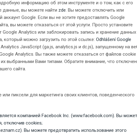
одробную информацию об этом инструменте и о том, как с его
 данные, вы можете найти
zde
. Вы можете отключить или
 аккаунт Google. Если вы не хотите предоставлять Google
йта, вы можете отказаться от этой услуги. Просто установите
 Google Analytics или заблокировать запись и хранение данных
ра, который можно загрузить по этой ссылке:
Odhlášení Google
lytics JavaScript (ga.js, analytics.js и dc.js), запущенному на ве
oogle Analytics. Вы также можете отказаться от файлов cookie
 их выбранными Вами типами. Обратите внимание, что отключен
ашего сайта.
 или пиксели для маркетинга своих клиентов, поведенческого
вляется компанией Facebook Inc. (
www.facebook.com
). Вы може
, отключив cookies;
seznam.cz
). Вы можете предотвратить использование этого