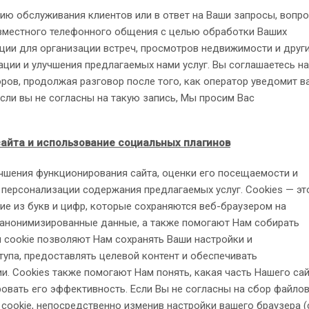
ию обслуживания клиентов или в ответ на Ваши запросы, вопр
овместного телефонного общения с целью обработки Ваших
ции для организации встреч, просмотров недвижимости и друг
ции и улучшения предлагаемых нами услуг. Вы соглашаетесь на
ров, продолжая разговор после того, как оператор уведомит в
Если вы не согласны на такую запись, Мы просим Вас
сайта и использование социальных плагинов
чшения функционирования сайта, оценки его посещаемости и
персонализации содержания предлагаемых услуг. Cookies — эт
е из букв и цифр, которые сохраняются веб-браузером на
-анонимизированные данные, а также помогают Нам собирать
ы cookie позволяют Нам сохранять Ваши настройки и
упа, предоставлять целевой контент и обеспечивать
. Cookies также помогают Нам понять, какая часть Нашего са
овать его эффективность. Если Вы не согласны на сбор файло
cookie, непосредственно изменив настройки вашего браузера (