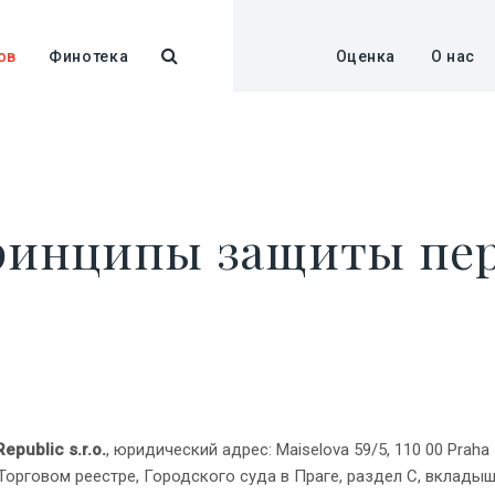
ов
Финотека
Оценка
О нас
принципы защиты пе
epublic s.r.o.
, юридический адрес: Maiselova 59/5, 110 00 Praha 
 Торговом реестре, Городского суда в Праге, раздел C, вклады