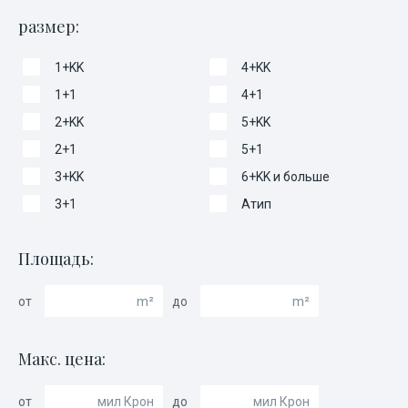
размер:
1+KK
4+KK
1+1
4+1
2+KK
5+KK
2+1
5+1
3+KK
6+KK и больше
3+1
Атип
Площадь:
от
до
m²
m²
Макс. цена:
от
до
мил
Крон
мил
Крон