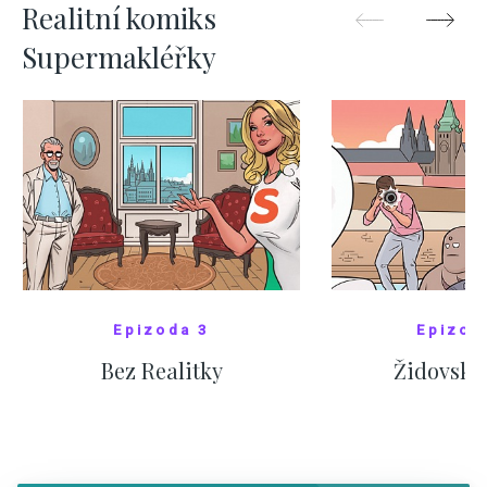
Realitní komiks
Supermakléřky
Epizoda 3
Epizod
Bez Realitky
Židovské
SHOW COMICS
SHOW CO