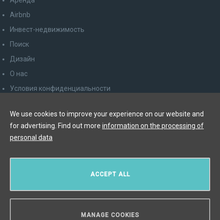
Аренда
Airbnb
Инвест-недвижимость
Поиск
Дизайн
О нас
Условия конфиденциальности
Права потребителя
We use cookies to improve your experience on our website and
Отказаться от рассылки
for advertising. Find out more
information on the processing of
Контакт
personal data
Y&T Luxury Property Prague Czech Republic s.r.o.
ACCEPT ALL
Elišky Krásnohorské 123/10, 110 00 Praha 1
Myslíková 245/3, 110 00 Praha 1
IČ: 29055113
MANAGE COOKIES