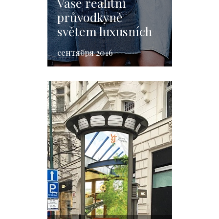
Vaše realitní
průvodkyně
světem luxusních
investic
сентября 2016