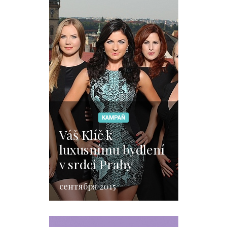
KAMPAŇ
Váš Klíč k
luxusnímu bydlení
v srdci Prahy
сентября 2015