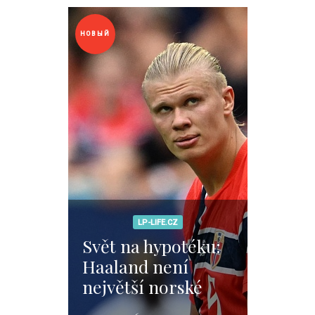
НОВЫЙ
LP-LIFE.CZ
Svět na hypotéku:
Haaland není
největší norské
bohatství. Je jím