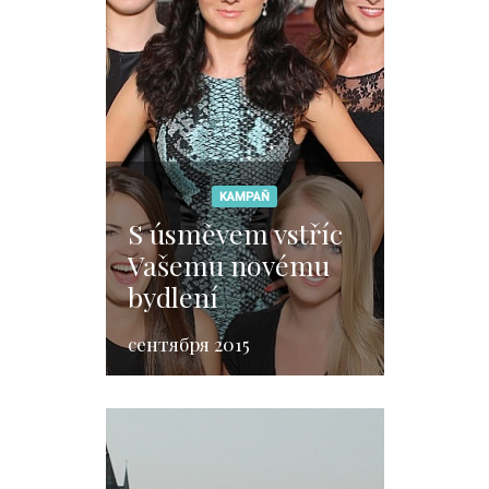
KAMPAŇ
S úsměvem vstříc
Vašemu novému
bydlení
сентября 2015