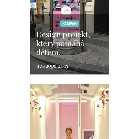
KAMPAŇ
Design projekt,
který pomáhá
dětem.
декабря 2015