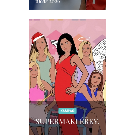
июля 2026
rozhodnutí, které
změnilo celou
zemi
KAMPAŇ
SUPERMAKLÉŘKY.CZ