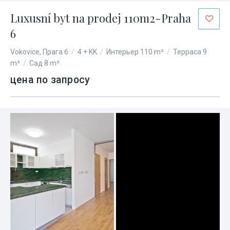
Luxusní byt na prodej 110m2-Praha
6
Vokovice, Прага 6
/
4 + KK
/
Интерьер 110 m²
/
Терраса 9
m²
/
Сад 8 m²
цена по запросу