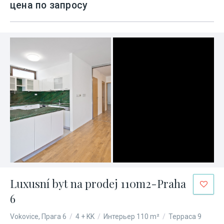
цена по запросу
Luxusní byt na prodej 110m2-Praha
6
Vokovice, Прага 6
/
4 + KK
/
Интерьер 110 m²
/
Терраса 9