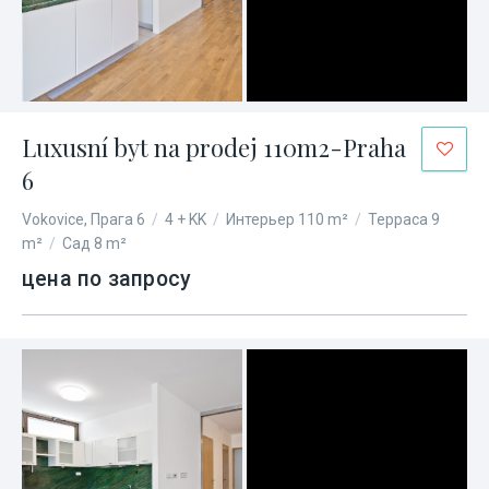
Luxusní byt na prodej 110m2-Praha
6
Vokovice, Прага 6
/
4 + KK
/
Интерьер 110 m²
/
Терраса 9
m²
/
Сад 8 m²
цена по запросу