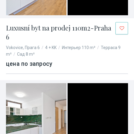
Luxusní byt na prodej 110m2-Praha
6
Vokovice, Прага 6
/
4 + KK
/
Интерьер 110 m²
/
Терраса 9
m²
/
Сад 8 m²
цена по запросу