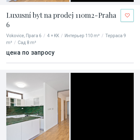
Luxusní byt na prodej 110m2-Praha
6
Vokovice, Прага 6
/
4 + KK
/
Интерьер 110 m²
/
Терраса 9
m²
/
Сад 8 m²
цена по запросу