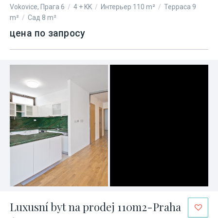
Vokovice, Прага 6
/
4 + KK
/
Интерьер 110 m²
/
Терраса 9
m²
/
Сад 8 m²
цена по запросу
Luxusní byt na prodej 110m2-Praha