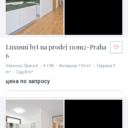
Luxusní byt na prodej 110m2-Praha
6
Vokovice, Прага 6
/
4 + KK
/
Интерьер 110 m²
/
Терраса 9
m²
/
Сад 8 m²
цена по запросу