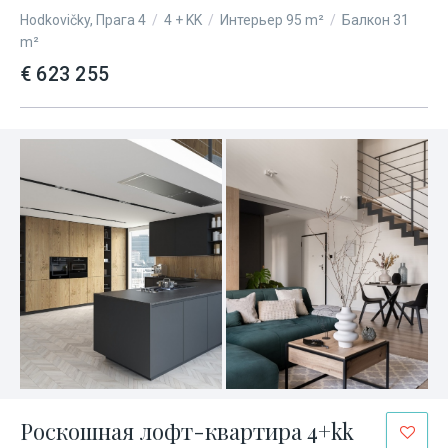
Hodkovičky, Прага 4
/
4 + KK
/
Интерьер 95 m²
/
Балкон 31
m²
€ 623 255
Роскошная лофт-квартира 4+kk