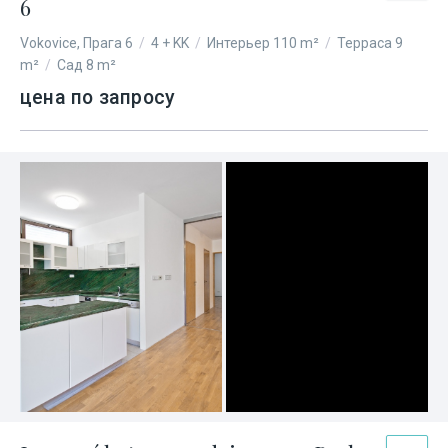
6
Vokovice, Прага 6
/
4 + KK
/
Интерьер 110 m²
/
Терраса 9
m²
/
Сад 8 m²
цена по запросу