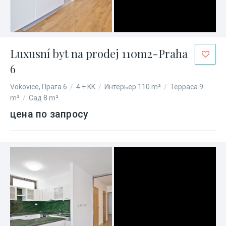
Luxusní byt na prodej 110m2-Praha
6
Vokovice, Прага 6
/
4 + KK
/
Интерьер 110 m²
/
Терраса 9
m²
/
Сад 8 m²
цена по запросу