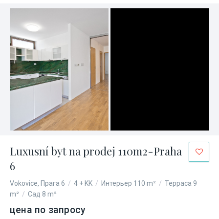
Luxusní byt na prodej 110m2-Praha
6
Vokovice, Прага 6
/
4 + KK
/
Интерьер 110 m²
/
Терраса 9
m²
/
Сад 8 m²
цена по запросу