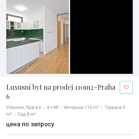
Luxusní byt na prodej 110m2-Praha
6
Vokovice, Прага 6
/
4 + KK
/
Интерьер 110 m²
/
Терраса 9
m²
/
Сад 8 m²
цена по запросу