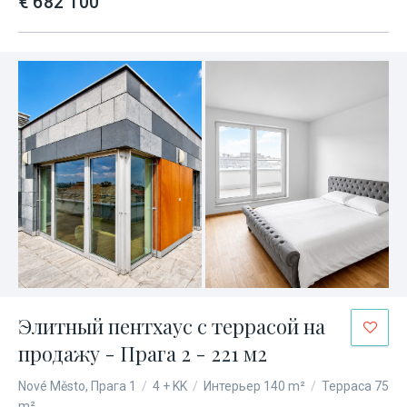
€ 682 100
Элитный пентхаус с террасой на
продажу - Прага 2 - 221 м2
Nové Město, Прага 1
/
4 + KK
/
Интерьер 140 m²
/
Терраса 75
m²