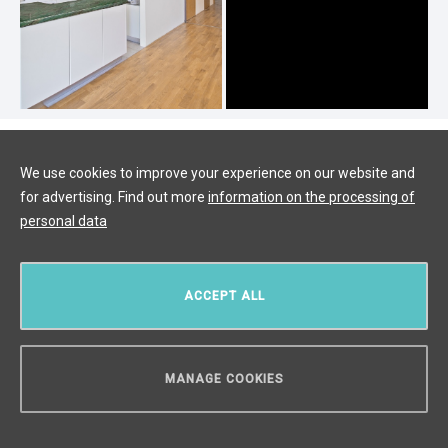
Luxusní byt na prodej 110m2-Praha
We use cookies to improve your experience on our website and
6
for advertising. Find out more
information on the processing of
Vokovice, Прага 6
/
4 + KK
/
Интерьер 110 m²
/
Терраса 9
personal data
m²
/
Сад 8 m²
цена по запросу
ACCEPT ALL
MANAGE COOKIES
НУЖЕН СОВЕТ?