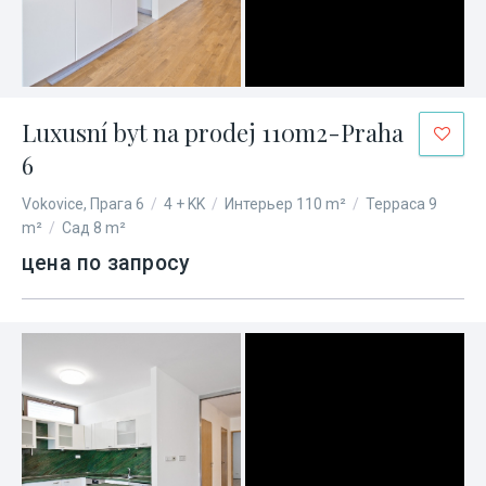
Luxusní byt na prodej 110m2-Praha
6
Vokovice, Прага 6
/
4 + KK
/
Интерьер 110 m²
/
Терраса 9
m²
/
Сад 8 m²
цена по запросу