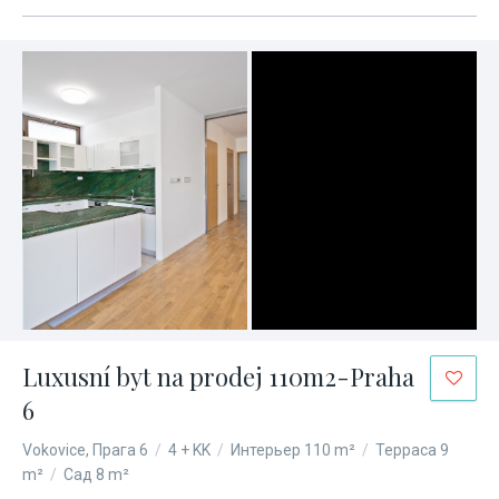
Luxusní byt na prodej 110m2-Praha
6
Vokovice, Прага 6
/
4 + KK
/
Интерьер 110 m²
/
Терраса 9
m²
/
Сад 8 m²