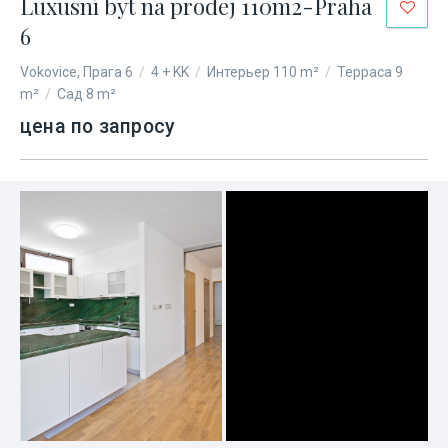
Luxusní byt na prodej 110m2-Praha
6
Vokovice, Прага 6
/
4 + KK
/
Интерьер 110 m²
/
Терраса 9
m²
/
Сад 8 m²
цена по запросу