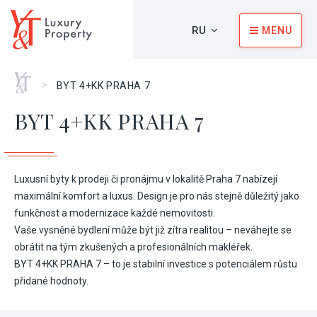
RU
MENU
Главная
>
BYT 4+KK PRAHA 7
BYT 4+KK PRAHA 7
Luxusní byty k prodeji či pronájmu v lokalitě Praha 7 nabízejí
maximální komfort a luxus. Design je pro nás stejně důležitý jako
funkčnost a modernizace každé nemovitosti.
Vaše vysněné bydlení může být již zítra realitou – neváhejte se
obrátit na tým zkušených a profesionálních makléřek.
BYT 4+KK PRAHA 7 – to je stabilní investice s potenciálem růstu
přidané hodnoty.