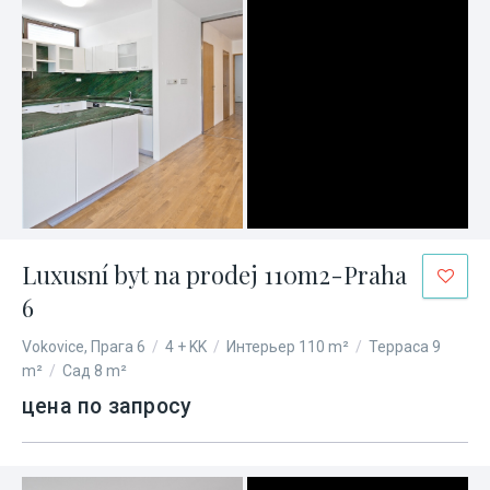
Luxusní byt na prodej 110m2-Praha
6
Vokovice, Прага 6
/
4 + KK
/
Интерьер 110 m²
/
Терраса 9
m²
/
Сад 8 m²
цена по запросу