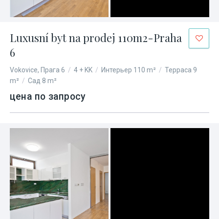
Luxusní byt na prodej 110m2-Praha
6
Vokovice, Прага 6
/
4 + KK
/
Интерьер 110 m²
/
Терраса 9
m²
/
Сад 8 m²
цена по запросу