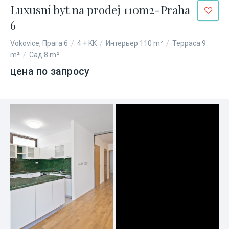
Luxusní byt na prodej 110m2-Praha
6
Vokovice, Прага 6
/
4 + KK
/
Интерьер 110 m²
/
Терраса 9
m²
/
Сад 8 m²
цена по запросу