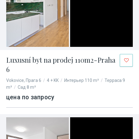
Luxusní byt na prodej 110m2-Praha
6
Vokovice, Прага 6
/
4 + KK
/
Интерьер 110 m²
/
Терраса 9
m²
/
Сад 8 m²
цена по запросу