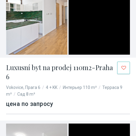
Luxusní byt na prodej 110m2-Praha
6
Vokovice, Прага 6
/
4 + KK
/
Интерьер 110 m²
/
Терраса 9
m²
/
Сад 8 m²
цена по запросу