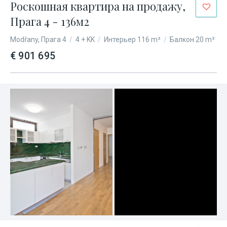
Роскошная квартира на продажу,
Прага 4 - 136м2
Modřany, Прага 4
/
4 + KK
/
Интерьер 116 m²
/
Балкон 20 m²
€ 901 695