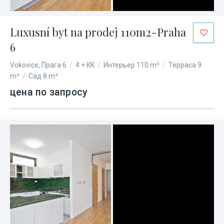
Luxusní byt na prodej 110m2-Praha
6
Vokovice, Прага 6
/
4 + KK
/
Интерьер 110 m²
/
Терраса 9
m²
/
Сад 8 m²
цена по запросу