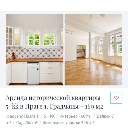
Аренда исторической квартиры
5+kk в Праге 1, Градчаны - 160 м2
Hradčany, Прага 1
/
5 + KK
/
Интерьер 160 m²
/
Балкон 7
m²
/
Сад 255 m²
/
Земельные участки 426 m²