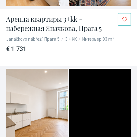
Аренда квартиры 3+kk -
набережная Яначкова, Прага 5
Janáčkovo nábřeží, Прага 5
/
3 + KK
/
Интерьер 83 m²
€ 1 731