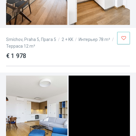
Smíchov, Praha 5, Прага 5
/
2 + KK
/
Интерьер 78 m²
/
Терраса 12 m²
€ 1 978