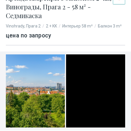
Винограды, Прага 2 - 58 м² -
Седмикаска
Vinohrady, Прага 2
/
2 + KK
/
Интерьер 58 m²
/
Балкон 3 m²
цена по запросу