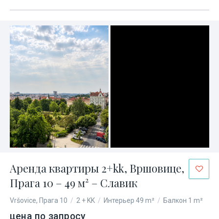
Аренда квартиры 2+kk, Вршовице,
Прага 10 – 49 м² – Славик
Vršovice, Прага 10
/
2 + KK
/
Интерьер 49 m²
/
Балкон 1 m²
цена по запросу