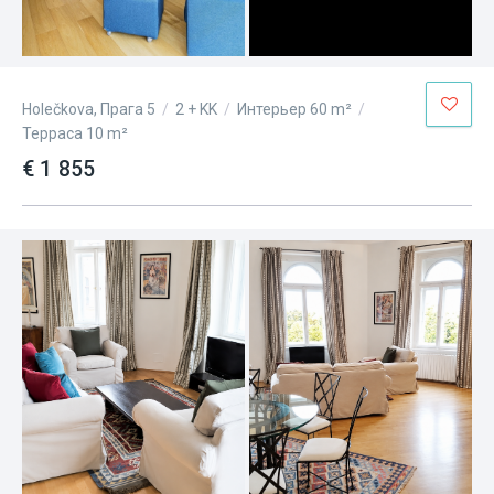
Holečkova, Прага 5
/
2 + KK
/
Интерьер 60 m²
/
Терраса 10 m²
€ 1 855