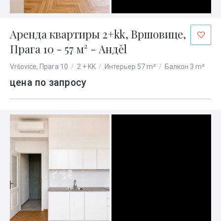
Аренда квартиры 2+kk, Вршовице,
Прага 10 - 57 м² - Андěl
Vršovice, Прага 10
/
2 + KK
/
Интерьер 57 m²
/
Балкон 3 m²
цена по запросу