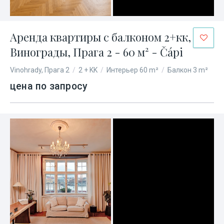
Аренда квартиры с балконом 2+кк,
Винограды, Прага 2 - 60 м² - Čápi
Vinohrady, Прага 2
/
2 + KK
/
Интерьер 60 m²
/
Балкон 3 m²
цена по запросу