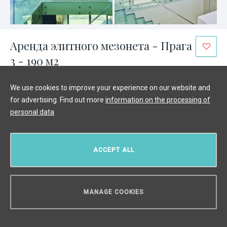
Аренда элитного мезонета - Прага
3 - 190 м2
Praha 3, Прага 3
/
2 + KK
/
Интерьер 135 m²
/
Балкон 5 m²
/
We use cookies to improve your experience on our website and
Терраса 50 m²
for advertising. Find out more
information on the processing of
€ 2 225
personal data
ACCEPT ALL
MANAGE COOKIES
НУЖЕН СОВЕТ?