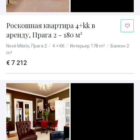
Роскошная квартира 4+kk в
аренду, Прага 2 - 180 м²
Nové Město, Прага 2
/
4 + KK
/
Интерьер 178 m²
/
Балкон 2
m²
€ 7 212