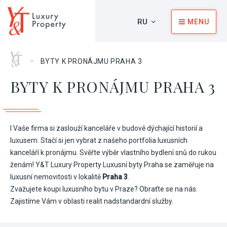
RU
MENU
Главная
>
BYTY K PRONÁJMU PRAHA 3
BYTY K PRONÁJMU PRAHA 3
I Vaše firma si zaslouží kanceláře v budově dýchající historií a
luxusem. Stačí si jen vybrat z našeho portfolia luxusních
kanceláří k pronájmu. Svěřte výběr vlastního bydlení snů do rukou
ženám! Y&T Luxury Property Luxusní byty Praha se zaměřuje na
luxusní nemovitosti v lokalitě
Praha 3
.
Zvažujete koupi luxusního bytu v Praze? Obraťte se na nás.
Zajistíme Vám v oblasti realit nadstandardní služby.