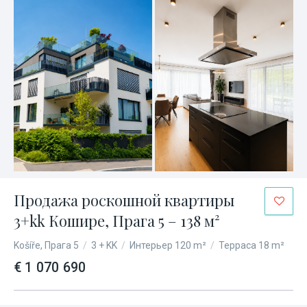
Продажа роскошной квартиры
3+kk Кошире, Прага 5 – 138 м²
Košíře, Прага 5
/
3 + KK
/
Интерьер 120 m²
/
Терраса 18 m²
€ 1 070 690