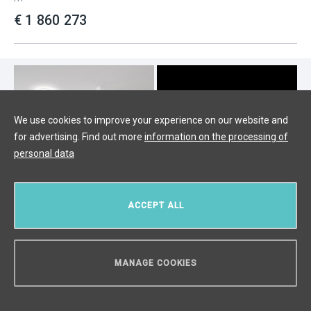
€ 1 860 273
We use cookies to improve your experience on our website and
for advertising. Find out more
information on the processing of
personal data
ACCEPT ALL
Luxusní byt na prodej 110m2-Praha
MANAGE COOKIES
6
НУЖЕН СОВЕТ?