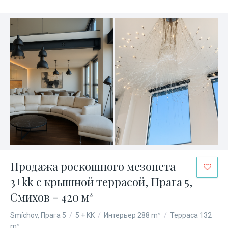
Продажа роскошного мезонета
3+kk с крышной террасой, Прага 5,
Смихов - 420 м²
Smíchov, Прага 5
/
5 + KK
/
Интерьер 288 m²
/
Терраса 132
m²