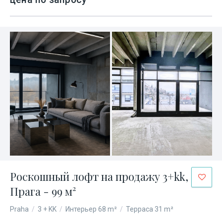
Роскошный лофт на продажу 3+kk,
Прага - 99 м²
Praha
/
3 + KK
/
Интерьер 68 m²
/
Терраса 31 m²