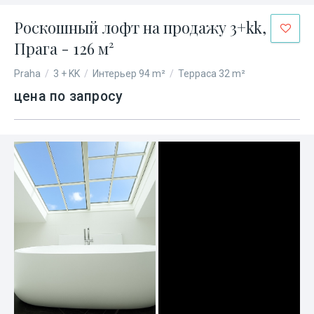
Роскошный лофт на продажу 3+kk,
Прага - 126 м²
Praha
/
3 + KK
/
Интерьер 94 m²
/
Терраса 32 m²
цена по запросу