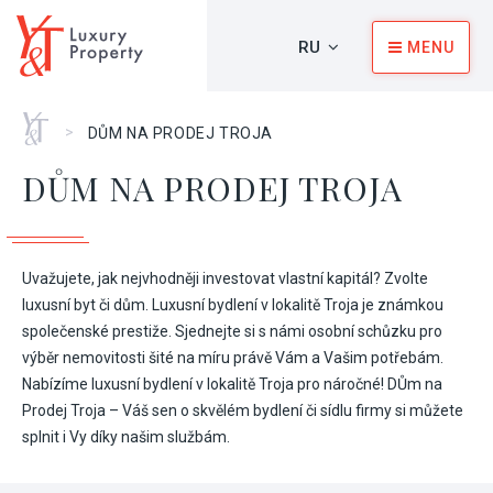
RU
MENU
Главная
>
DŮM NA PRODEJ TROJA
DŮM NA PRODEJ TROJA
Uvažujete, jak nejvhodněji investovat vlastní kapitál? Zvolte
luxusní byt či dům. Luxusní bydlení v lokalitě Troja je známkou
společenské prestiže. Sjednejte si s námi osobní schůzku pro
výběr nemovitosti šité na míru právě Vám a Vašim potřebám.
Nabízíme luxusní bydlení v lokalitě Troja pro náročné! DŮm na
Prodej Troja – Váš sen o skvělém bydlení či sídlu firmy si můžete
splnit i Vy díky našim službám.