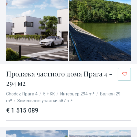
Продажа частного дома Прага 4 -
294 м2
Chodov, Прага 4
/
5 + KK
/
Интерьер 294 m²
/
Балкон 29
m²
/
Земельные участки 587 m²
€ 1 515 089