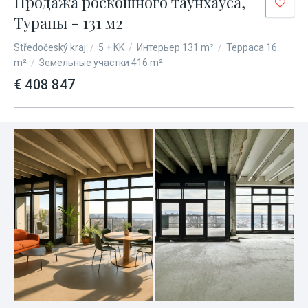
Продажа роскошного таунхауса,
Тураны - 131 м2
Středočeský kraj
/
5 + KK
/
Интерьер 131 m²
/
Терраса 16
m²
/
Земельные участки 416 m²
€ 408 847