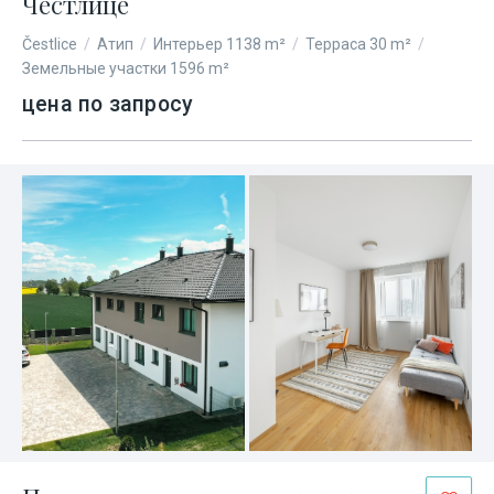
Честлице
Čestlice
/
Атип
/
Интерьер 1138 m²
/
Терраса 30 m²
/
Земельные участки 1596 m²
цена по запросу