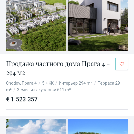
Продажа частного дома Прага 4 -
294 м2
Chodov, Прага 4
/
5 + KK
/
Интерьер 294 m²
/
Терраса 29
m²
/
Земельные участки 611 m²
€ 1 523 357