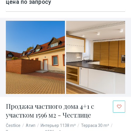
цена по запросу
Продажа частного дома 4+1 с
участком 1596 м2 - Честлице
Čestlice
/
Атип
/
Интерьер 1138 m²
/
Терраса 30 m²
/