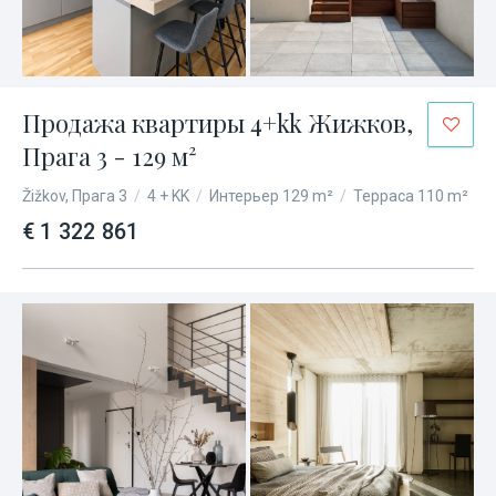
Продажа квартиры 4+kk Жижков,
Прага 3 - 129 м²
Žižkov, Прага 3
/
4 + KK
/
Интерьер 129 m²
/
Терраса 110 m²
€ 1 322 861