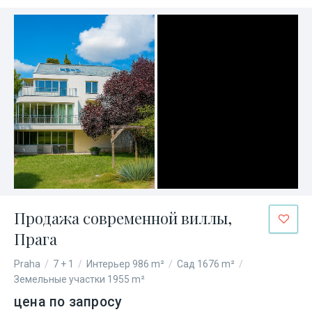
Продажа современной виллы,
Прага
Praha
/
7 + 1
/
Интерьер 986 m²
/
Сад 1676 m²
/
Земельные участки 1955 m²
цена по запросу