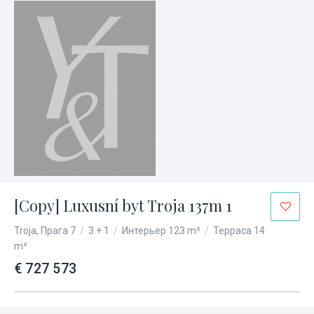
[Copy] Luxusní byt Troja 137m 1
Troja, Прага 7
/
3 + 1
/
Интерьер 123 m²
/
Терраса 14
m²
€ 727 573