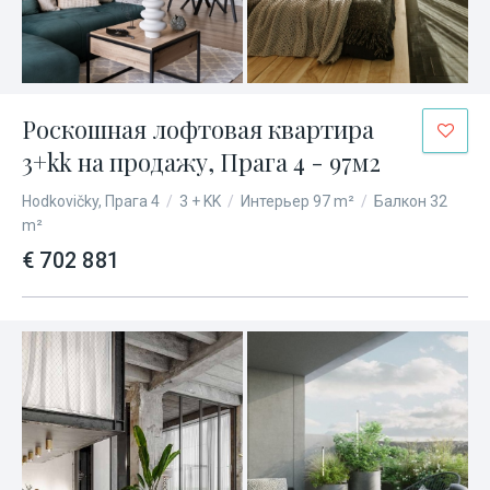
Роскошная лофтовая квартира
3+kk на продажу, Прага 4 - 97м2
Hodkovičky, Прага 4
/
3 + KK
/
Интерьер 97 m²
/
Балкон 32
m²
€ 702 881