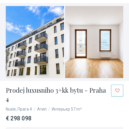
Prodej luxusního 3+kk bytu - Praha
4
Nusle, Прага 4
/
Атип
/
Интерьер 57 m²
€ 298 098