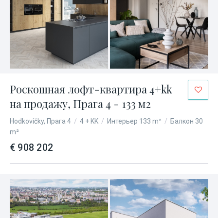
Роскошная лофт-квартира 4+kk
на продажу, Прага 4 - 133 м2
Hodkovičky, Прага 4
/
4 + KK
/
Интерьер 133 m²
/
Балкон 30
m²
€ 908 202