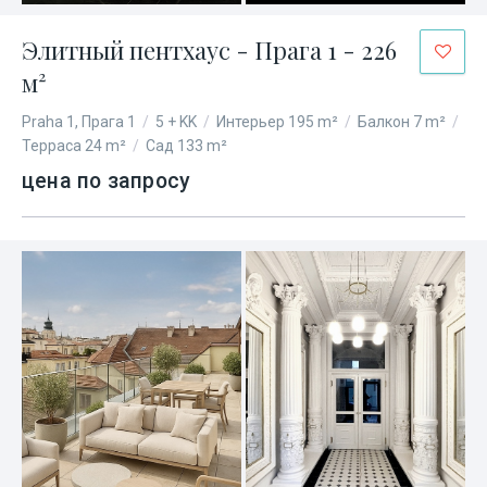
Элитный пентхаус - Прага 1 - 226
м²
Praha 1, Прага 1
/
5 + KK
/
Интерьер 195 m²
/
Балкон 7 m²
/
Терраса 24 m²
/
Сад 133 m²
цена по запросу