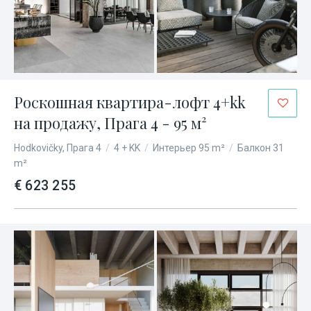
Роскошная квартира-лофт 4+kk
на продажу, Прага 4 - 95 м²
Hodkovičky, Прага 4
/
4 + KK
/
Интерьер 95 m²
/
Балкон 31
m²
€ 623 255