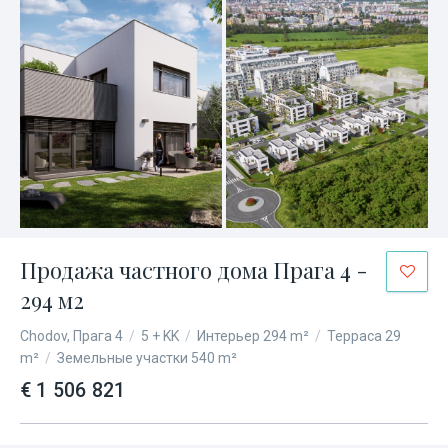
Продажа частного дома Прага 4 -
294 м2
Chodov, Прага 4
/
5 + KK
/
Интерьер 294 m²
/
Терраса 29
m²
/
Земельные участки 540 m²
€ 1 506 821