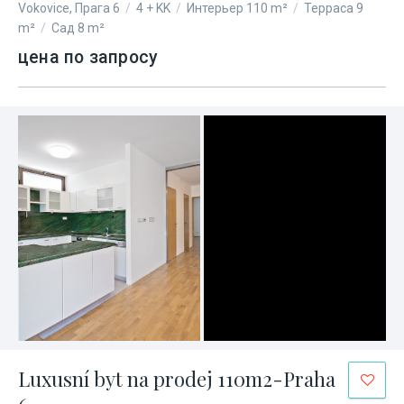
Vokovice, Прага 6
/
4 + KK
/
Интерьер 110 m²
/
Терраса 9
m²
/
Сад 8 m²
цена по запросу
Luxusní byt na prodej 110m2-Praha