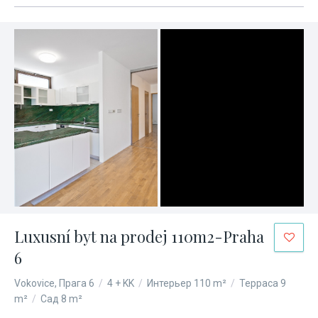
Luxusní byt na prodej 110m2-Praha
6
Vokovice, Прага 6
/
4 + KK
/
Интерьер 110 m²
/
Терраса 9
m²
/
Сад 8 m²