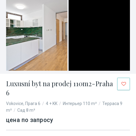
Luxusní byt na prodej 110m2-Praha
6
Vokovice, Прага 6
/
4 + KK
/
Интерьер 110 m²
/
Терраса 9
m²
/
Сад 8 m²
цена по запросу