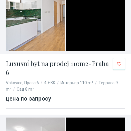
Luxusní byt na prodej 110m2-Praha
6
Vokovice, Прага 6
/
4 + KK
/
Интерьер 110 m²
/
Терраса 9
m²
/
Сад 8 m²
цена по запросу