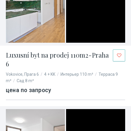
Luxusní byt na prodej 110m2-Praha
6
Vokovice, Прага 6
/
4 + KK
/
Интерьер 110 m²
/
Терраса 9
m²
/
Сад 8 m²
цена по запросу