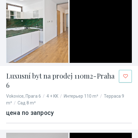
Luxusní byt na prodej 110m2-Praha
6
Vokovice, Прага 6
/
4 + KK
/
Интерьер 110 m²
/
Терраса 9
m²
/
Сад 8 m²
цена по запросу