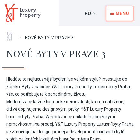
RU
MENU
Главная
>
NOVÉ BYTY V PRAZE 3
NOVÉ BYTY V PRAZE 3
Hledáte to nejluxusnější bydlení ve velkém stylu? Investujte do
zámku. Byty v nabídce Y&T Luxury Property Luxusní byty Praha:
vše, co potřebujete k pohodlnému životu.
Modernizace každé historické nemovitosti, kterou nabízíme,
citlivě doplňujeme designovými prvky. Y&T Luxury Property
Luxusní byty Praha: Váš průvodce unikátními pražskými
nemovitostmi na prodej. Y&T Luxury Property Luxusní byty Praha
se zaměřuje na design, prodej a development luxusních bytů
v těch nejlepších lokalitách hlavního města Prahy.