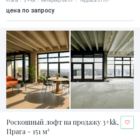
Praha
/
3 + KK
/
Интерьер 68 m²
/
Терраса 31 m²
цена по запросу
Роскошный лофт на продажу 3+kk,
Прага - 151 м²