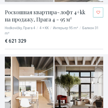
Роскошная квартира-лофт 4+kk
на продажу, Прага 4 - 95 м²
Hodkovičky, Прага 4
/
4 + KK
/
Интерьер 95 m²
/
Балкон 31
m²
€ 621 329