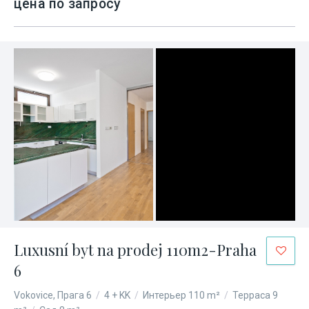
цена по запросу
Luxusní byt na prodej 110m2-Praha
6
Vokovice, Прага 6
/
4 + KK
/
Интерьер 110 m²
/
Терраса 9