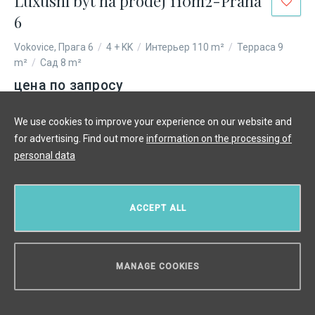
Luxusní byt na prodej 110m2-Praha
6
Vokovice, Прага 6
/
4 + KK
/
Интерьер 110 m²
/
Терраса 9
m²
/
Сад 8 m²
цена по запросу
We use cookies to improve your experience on our website and
for advertising. Find out more
information on the processing of
personal data
ACCEPT ALL
MANAGE COOKIES
НУЖЕН СОВЕТ?