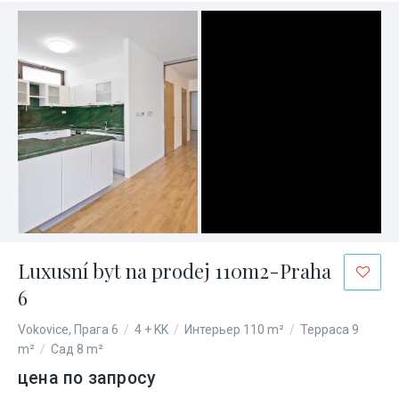
Luxusní byt na prodej 110m2-Praha
6
Vokovice, Прага 6
/
4 + KK
/
Интерьер 110 m²
/
Терраса 9
m²
/
Сад 8 m²
цена по запросу