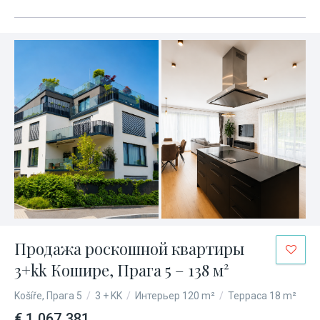
Продажа роскошной квартиры
3+kk Кошире, Прага 5 – 138 м²
Košíře, Прага 5
/
3 + KK
/
Интерьер 120 m²
/
Терраса 18 m²
€ 1 067 381