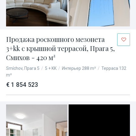
Продажа роскошного мезонета
3+kk с крышной террасой, Прага 5,
Смихов - 420 м²
Smíchov, Прага 5
/
5 + KK
/
Интерьер 288 m²
/
Терраса 132
m²
€ 1 854 523