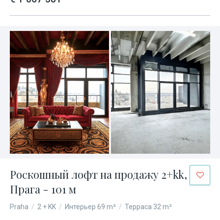
Роскошный лофт на продажу 2+kk,
Прага - 101 м
Praha
/
2 + KK
/
Интерьер 69 m²
/
Терраса 32 m²