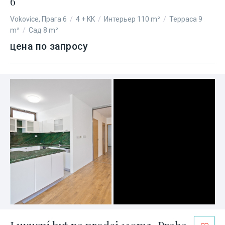
6
Vokovice, Прага 6
/
4 + KK
/
Интерьер 110 m²
/
Терраса 9
m²
/
Сад 8 m²
цена по запросу