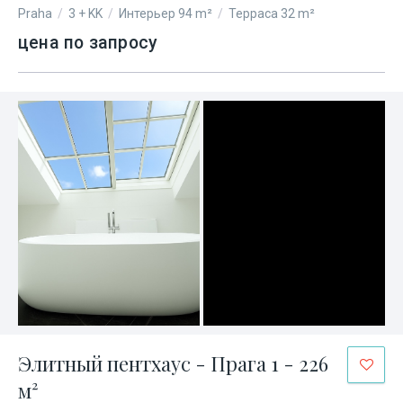
Praha
/
3 + KK
/
Интерьер 94 m²
/
Терраса 32 m²
цена по запросу
Элитный пентхаус - Прага 1 - 226
м²