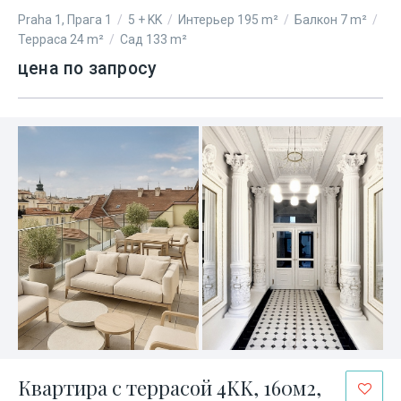
Praha 1, Прага 1
/
5 + KK
/
Интерьер 195 m²
/
Балкон 7 m²
/
Терраса 24 m²
/
Сад 133 m²
цена по запросу
Квартира с террасой 4KK, 160м2,