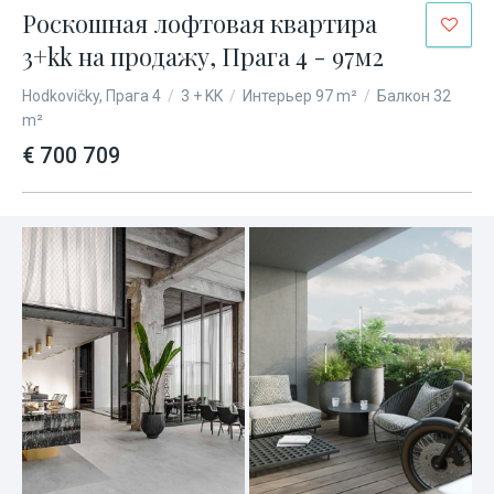
Роскошная лофтовая квартира
3+kk на продажу, Прага 4 - 97м2
Hodkovičky, Прага 4
/
3 + KK
/
Интерьер 97 m²
/
Балкон 32
m²
€ 700 709