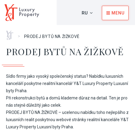
RU
MENU
Главная
>
PRODEJ BYTŮ NA ŽIŽKOVĚ
PRODEJ BYTŮ NA ŽIŽKOVĚ
Sídlo firmy jako vysoký společenský status? Nabídku luxusních
kanceláří poskytne realitní kancelář Y&T Luxury Property Luxusní
byty Praha.
Při rekonstrukci bytů a domů klademe důraz na detail. Ten je pro
nás stejně důležitý jako celek.
PRODEJ BYTŮ NA ŽIŽKOVĚ – ucelenou nabídku toho nejlepšího z
luxusních realit poskytnou webové stránky realitní kanceláře Y&T
Luxury Property Luxusní byty Praha.