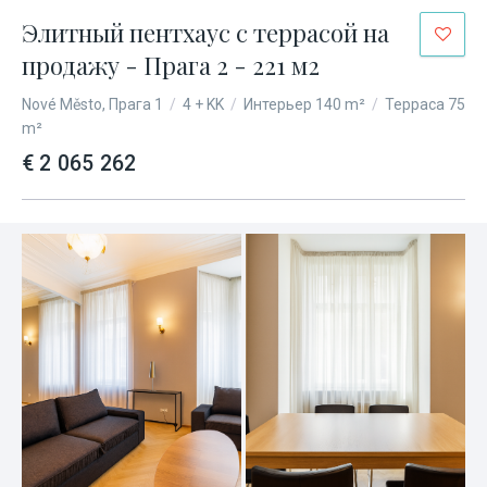
Элитный пентхаус с террасой на
продажу - Прага 2 - 221 м2
Nové Město, Прага 1
/
4 + KK
/
Интерьер 140 m²
/
Терраса 75
m²
€ 2 065 262