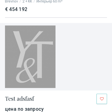
Břevnov
/
2 + KK
/
Интерьер 60 m²
€ 454 192
Test adsfasf
цена по запросу