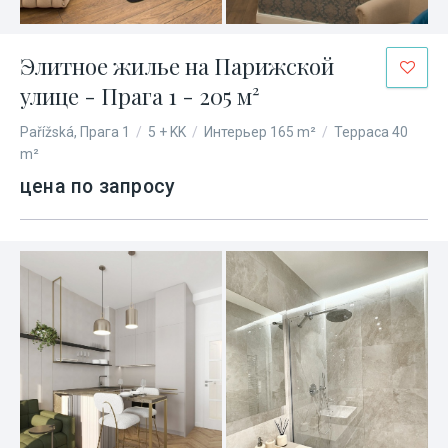
Элитное жилье на Парижской
улице - Прага 1 - 205 м²
Pařížská, Прага 1
/
5 + KK
/
Интерьер 165 m²
/
Терраса 40
m²
цена по запросу