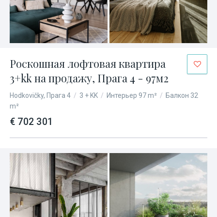
Роскошная лофтовая квартира
3+kk на продажу, Прага 4 - 97м2
Hodkovičky, Прага 4
/
3 + KK
/
Интерьер 97 m²
/
Балкон 32
m²
€ 702 301