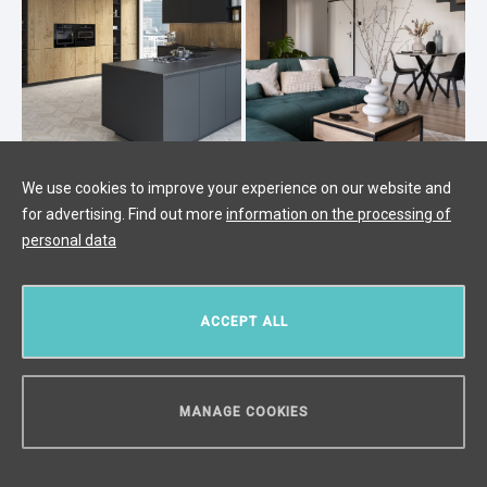
We use cookies to improve your experience on our website and
Роскошная лофт-квартира 4+kk
for advertising. Find out more
information on the processing of
на продажу, Прага 4 - 133 м2
personal data
Hodkovičky, Прага 4
/
4 + KK
/
Интерьер 133 m²
/
Балкон 30
m²
ACCEPT ALL
€ 907 451
MANAGE COOKIES
НУЖЕН СОВЕТ?