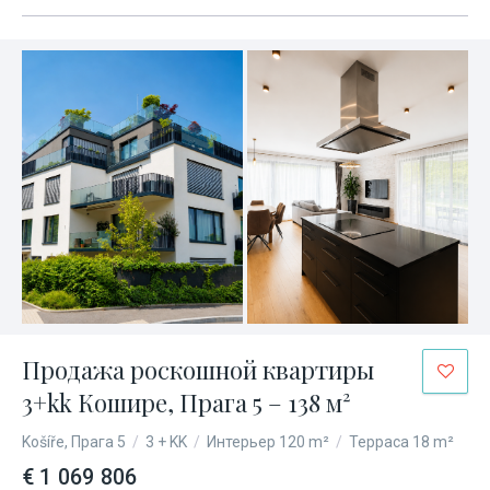
Продажа роскошной квартиры
3+kk Кошире, Прага 5 – 138 м²
Košíře, Прага 5
/
3 + KK
/
Интерьер 120 m²
/
Терраса 18 m²
€ 1 069 806