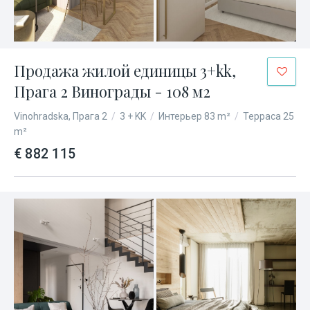
Продажа жилой единицы 3+kk,
Прага 2 Винограды - 108 м2
Vinohradska, Прага 2
/
3 + KK
/
Интерьер 83 m²
/
Терраса 25
m²
€ 882 115