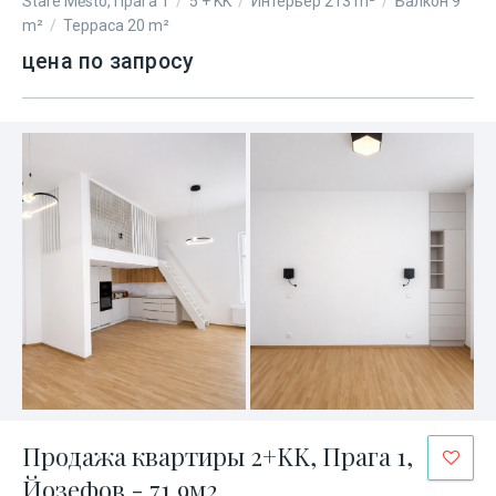
Staré Město, Прага 1
/
5 + KK
/
Интерьер 213 m²
/
Балкон 9
m²
/
Терраса 20 m²
цена по запросу
Продажа квартиры 2+KK, Прага 1,
Йозефов - 71,9м2