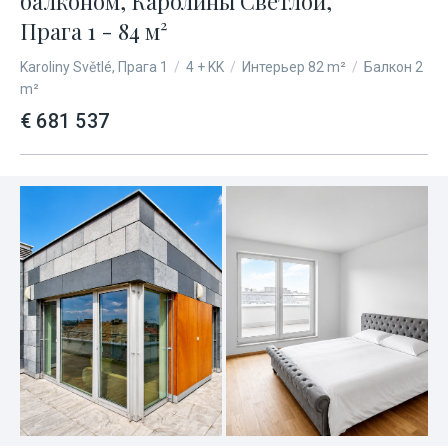
балконом, Каролины Светлой,
Прага 1 - 84 м²
Karoliny Světlé, Прага 1
/
4 + KK
/
Интерьер 82 m²
/
Балкон 2
m²
€ 681 537