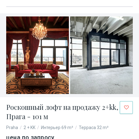
Роскошный лофт на продажу 2+kk,
Прага - 101 м
Praha
/
2 + KK
/
Интерьер 69 m²
/
Терраса 32 m²
цена по запросу