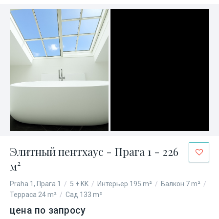
Элитный пентхаус - Прага 1 - 226
м²
Praha 1, Прага 1
/
5 + KK
/
Интерьер 195 m²
/
Балкон 7 m²
/
Терраса 24 m²
/
Сад 133 m²
цена по запросу