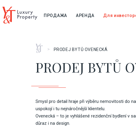
ПРОДАЖА
АРЕНДА
Для инвестор
Главная
>
PRODEJ BYTŮ OVENECKÁ
PRODEJ BYTŮ 
Smysl pro detail hraje při výběru nemovitosti do n
uspokojí i tu nejnáročnější klientelu.
Ovenecká – to je vyhlášené rezidenční bydlení v sa
důraz i na design.