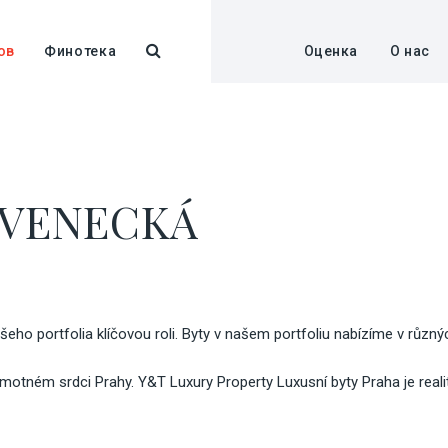
ов
Финотека
Оценка
О нас
OVENECKÁ
ašeho portfolia klíčovou roli. Byty v našem portfoliu nabízíme v růz
motném srdci Prahy. Y&T Luxury Property Luxusní byty Praha je realitn