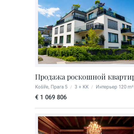
Продажа роскошной квартиры
Košíře, Прага 5
3 + KK
Интерьер 120 m²
/
/
€ 1 069 806