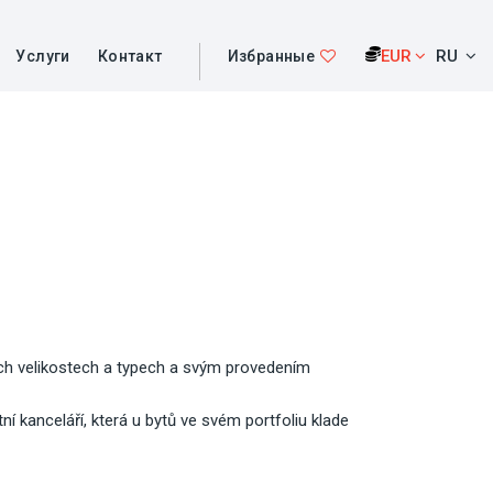
EUR
RU
Услуги
Контакт
Избранные
ných velikostech a typech a svým provedením
í kanceláří, která u bytů ve svém portfoliu klade