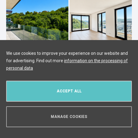
We use cookies to improve your experience on our website and
for advertising. Find out more
information on the processing of
personal data
Роскошная квартира на продажу,
Прага 4 - 136м2
ACCEPT ALL
Modřany, Прага 4
/
4 + KK
/
Интерьер 116 m²
/
Балкон 20 m²
€ 898 908
MANAGE COOKIES
НУЖЕН СОВЕТ?