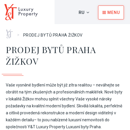
RU
MENU
Главная
>
PRODEJ BYTŮ PRAHA ŽIŽKOV
PRODEJ BYTŮ PRAHA
ŽIŽKOV
Vaše vysněné bydlení může být již zítra realitou – neváhejte se
obrátit na tým zkušených a profesionálních makléřek. Nové byty
v lokalitě Žižkov mohou splnit všechny Vaše vysoké nároky
požadavky na kvalitní moderní bydlení. Skvělá lokalita, perfektně
a citlivě provedená rekonstrukce a moderní design viditelný v
každém detailu– to jsou nabízené luxusní nemovitosti do
společnosti Y&T Luxury Property Luxusní byty Praha.