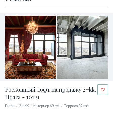
Роскошный лофт на продажу 2+kk,
Прага - 101 м
Praha
/
2 + KK
/
Интерьер 69 m²
/
Терраса 32 m²