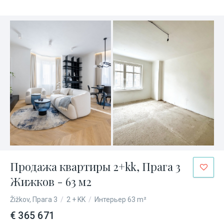
Продажа квартиры 2+kk, Прага 3
Жижков - 63 м2
Žižkov, Прага 3
/
2 + KK
/
Интерьер 63 m²
€ 365 671