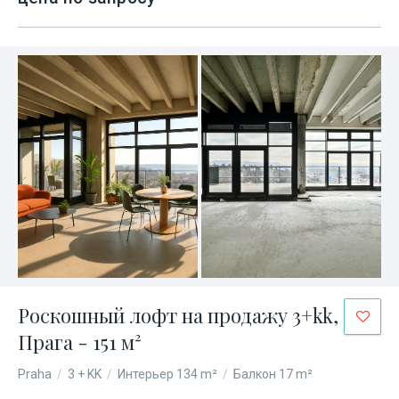
Роскошный лофт на продажу 3+kk,
Прага - 151 м²
Praha
/
3 + KK
/
Интерьер 134 m²
/
Балкон 17 m²