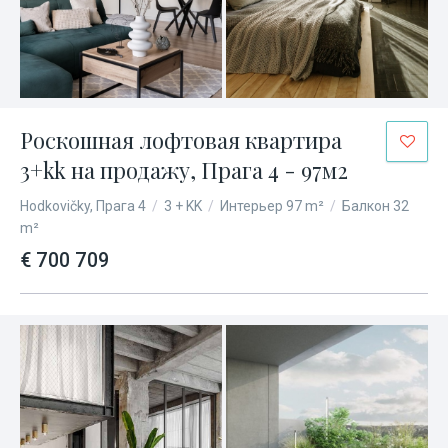
Роскошная лофтовая квартира
3+kk на продажу, Прага 4 - 97м2
Hodkovičky, Прага 4
/
3 + KK
/
Интерьер 97 m²
/
Балкон 32
m²
€ 700 709