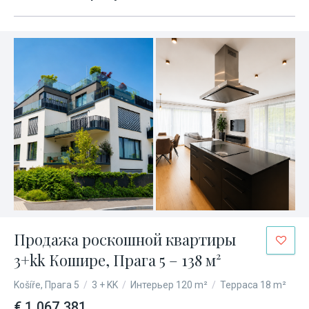
Продажа роскошной квартиры
3+kk Кошире, Прага 5 – 138 м²
Košíře, Прага 5
/
3 + KK
/
Интерьер 120 m²
/
Терраса 18 m²
€ 1 067 381