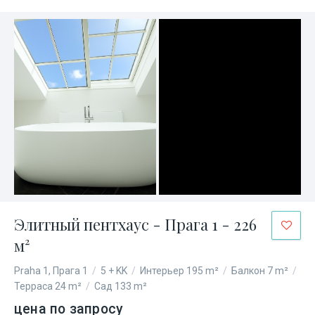
Элитный пентхаус - Прага 1 - 226
м²
Praha 1, Прага 1
/
5 + KK
/
Интерьер 195 m²
/
Балкон 7 m²
/
Терраса 24 m²
/
Сад 133 m²
цена по запросу