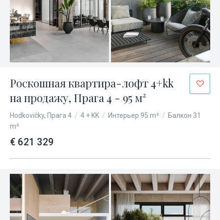
Роскошная квартира-лофт 4+kk
на продажу, Прага 4 - 95 м²
Hodkovičky, Прага 4
/
4 + KK
/
Интерьер 95 m²
/
Балкон 31
m²
€ 621 329