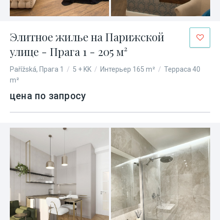
Элитное жилье на Парижской
улице - Прага 1 - 205 м²
Pařížská, Прага 1
/
5 + KK
/
Интерьер 165 m²
/
Терраса 40
m²
цена по запросу