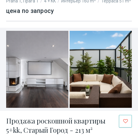
Praha 1, Прага 1
/
4 + KK
/
Интерьер 160 m²
/
Терраса 51 m²
цена по запросу
Продажа роскошной квартиры
5+kk, Старый Город - 213 м²