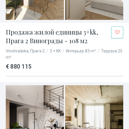
Продажа жилой единицы 3+kk,
Прага 2 Винограды - 108 м2
Vinohradska, Прага 2
/
3 + KK
/
Интерьер 83 m²
/
Терраса 25
m²
€ 880 115