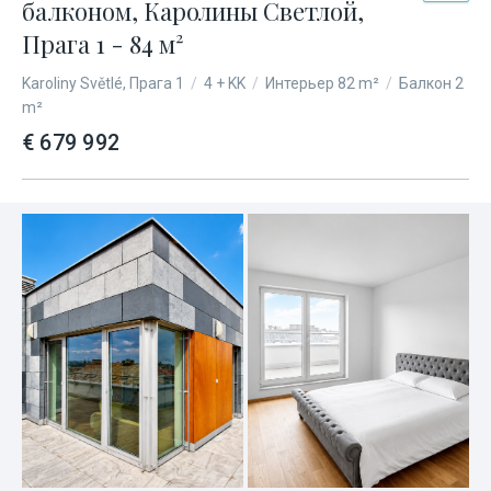
балконом, Каролины Светлой,
Прага 1 - 84 м²
Karoliny Světlé, Прага 1
/
4 + KK
/
Интерьер 82 m²
/
Балкон 2
m²
€ 679 992