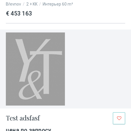
Břevnov
/
2 + KK
/
Интерьер 60 m²
€ 453 163
Test adsfasf
цена по запросу