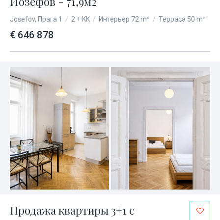
Йозефов - 71,9м2
Josefov, Прага 1
/
2 + KK
/
Интерьер 72 m²
/
Терраса 50 m²
€ 646 878
Продажа квартиры 3+1 с