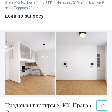
Staré Město, Прага 1
/
5 + KK
/
Интерьер 213 m²
/
Балкон 9
m²
/
Терраса 20 m²
цена по запросу
Продажа квартиры 2+KK, Прага 1,