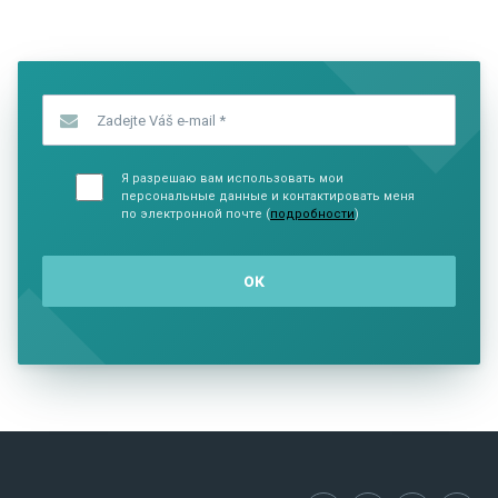
SHOW COMICS
SHOW CO
Zadejte Váš e-mail
*
Я разрешаю вам использовать мои
персональные данные и контактировать меня
по электронной почте (
подробности
)