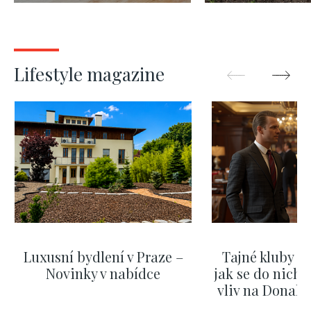
Lifestyle magazine
Luxusní bydlení v Praze –
Tajné kluby m
Novinky v nabídce
jak se do nich d
vliv na Donald
nejas