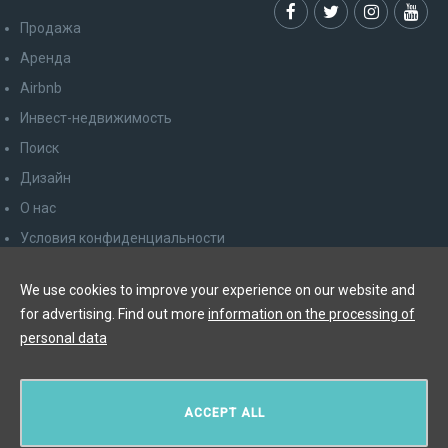
Продажа
Аренда
Airbnb
Инвест-недвижимость
Поиск
Дизайн
О нас
Условия конфиденциальности
Права потребителя
We use cookies to improve your experience on our website and
Отказаться от рассылки
for advertising. Find out more
information on the processing of
Контакт
personal data
Y&T Luxury Property Prague Czech Republic s.r.o.
ACCEPT ALL
Elišky Krásnohorské 123/10, 110 00 Praha 1