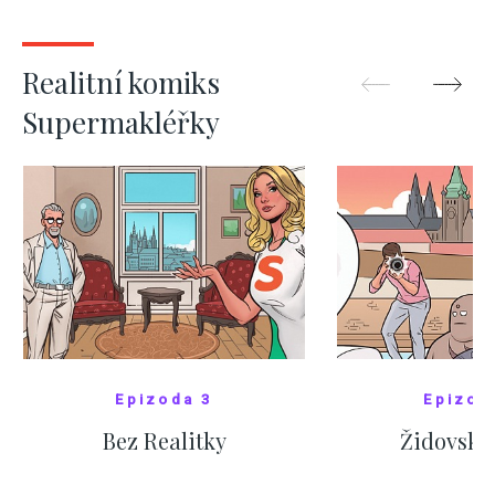
SHOW MORE
SHOW M
Realitní komiks
Supermakléřky
Epizoda 3
Epizod
Bez Realitky
Židovské