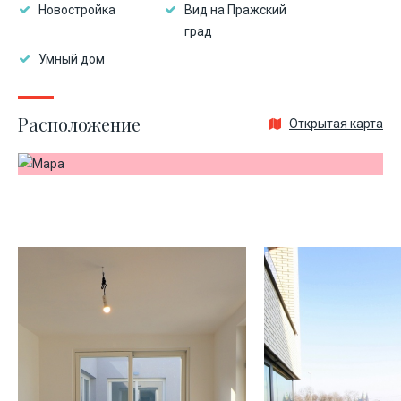
Новостройка
Вид на Пражский
град
Умный дом
Расположение
Открытая карта