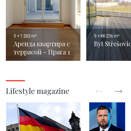
5 + 1
202 m²
5 + KK
236 m²
Аренда квартира с
Byt Střešovi
террасой - Прага 1
- 202 м²
Lifestyle magazine