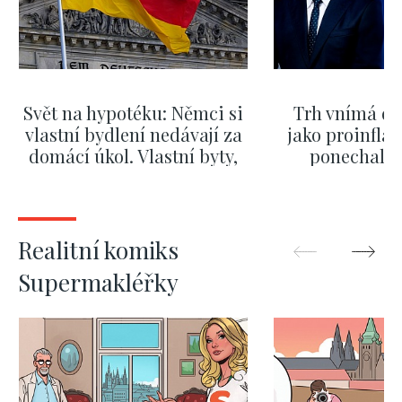
Svět na hypotéku: Němci si
Trh vnímá dě
vlastní bydlení nedávají za
jako proinflač
domácí úkol. Vlastní byty,
ponechali 
kde bydlí někdo jiný
červnových 
SHOW MORE
SHOW M
Realitní komiks
Supermakléřky