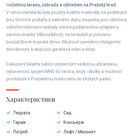
rozlehlou terasu, zahradu a výhledem na Pražský hrad
.
V rámci standardů byly použity kvalitní materiály, na podlahách
jsou třívrstvé podlahy z běleného dubu, koupelny jsou obloženy
velkoformátovými obklady včetně podlahového vytápění a
sanitou značky Villeroy&Boch, na terasách je položeno
bezúdržbové tropické dřevo. Možnost zavedení inteligentní
domácnosti, k dispozici garážová stání a sklep.
​Exkluzivní lokalita nabízí rezidentům veškerou občanskou
vybavenost, spojení MHD do centra, školy i školky a možnost
procházek k Pražskému hradu nebo do blízkých parků.
Характеристики
Терраса
Сад
Гараж
Консьерж
Погреб
Лофт / Мезонет