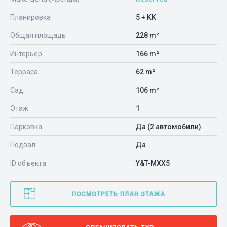
Планировка
5 + KK
Общая площадь
228 m²
Интерьер
166 m²
Терраса
62 m²
Сад
106 m²
Этаж
1
Парковка
Да (2 автомобили)
Подвал
Да
ID объекта
Y&T-MXX5
ПОСМОТРЕТЬ ПЛАН ЭТАЖА