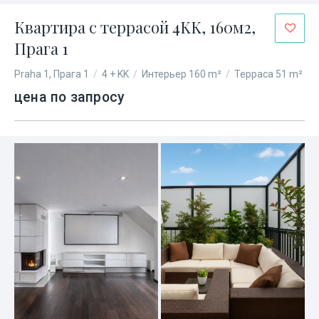
Квартира с террасой 4KK, 160м2,
Прага 1
Praha 1, Прага 1
/
4 + KK
/
Интерьер 160 m²
/
Терраса 51 m²
цена по запросу