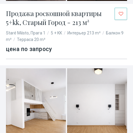
Продажа роскошной квартиры
5+kk, Старый Город - 213 м²
Staré Město, Прага 1
/
5 + KK
/
Интерьер 213 m²
/
Балкон 9
m²
/
Терраса 20 m²
цена по запросу