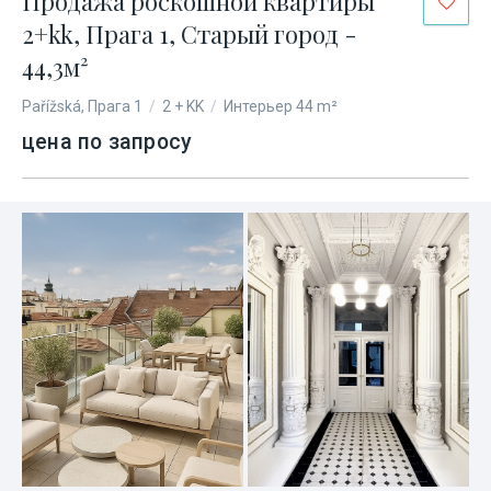
Продажа роскошной квартиры
2+kk, Прага 1, Старый город -
44,3м²
Pařížská, Прага 1
/
2 + KK
/
Интерьер 44 m²
цена по запросу