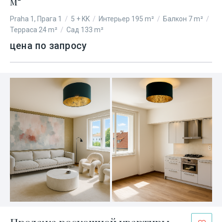
м²
Praha 1, Прага 1
/
5 + KK
/
Интерьер 195 m²
/
Балкон 7 m²
/
Терраса 24 m²
/
Сад 133 m²
цена по запросу