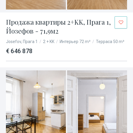
Продажа квартиры 2+KK, Прага 1,
Йозефов - 71,9м2
Josefov, Прага 1
/
2 + KK
/
Интерьер 72 m²
/
Терраса 50 m²
€ 646 878