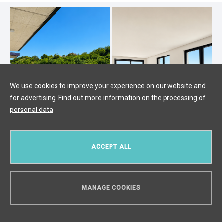
We use cookies to improve your experience on our website and
for advertising. Find out more
information on the processing of
personal data
ACCEPT ALL
Роскошная квартира на продажу,
Прага 4 - 136м2
Modřany, Прага 4
/
4 + KK
/
Интерьер 116 m²
/
Балкон 20 m²
MANAGE COOKIES
€ 898 908
НУЖЕН СОВЕТ?