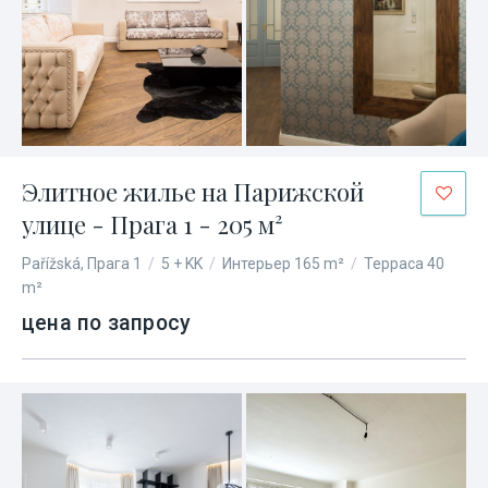
Элитное жилье на Парижской
улице - Прага 1 - 205 м²
Pařížská, Прага 1
/
5 + KK
/
Интерьер 165 m²
/
Терраса 40
m²
цена по запросу