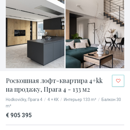
Роскошная лофт-квартира 4+kk
на продажу, Прага 4 - 133 м2
Hodkovičky, Прага 4
/
4 + KK
/
Интерьер 133 m²
/
Балкон 30
m²
€ 905 395