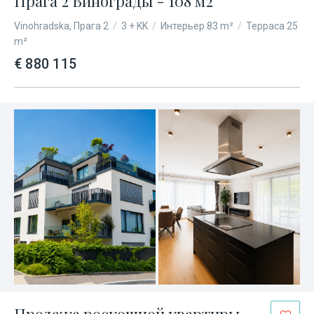
Прага 2 Винограды - 108 м2
Vinohradska, Прага 2
/
3 + KK
/
Интерьер 83 m²
/
Терраса 25
m²
€ 880 115