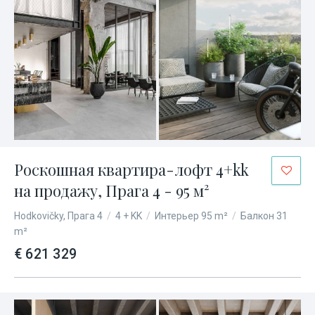
Роскошная квартира-лофт 4+kk
на продажу, Прага 4 - 95 м²
Hodkovičky, Прага 4
/
4 + KK
/
Интерьер 95 m²
/
Балкон 31
m²
€ 621 329