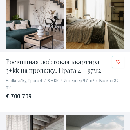
Роскошная лофтовая квартира
3+kk на продажу, Прага 4 - 97м2
Hodkovičky, Прага 4
/
3 + KK
/
Интерьер 97 m²
/
Балкон 32
m²
€ 700 709