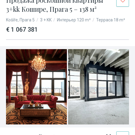
Продажа роскошной квартиры
3+kk Кошире, Прага 5 – 138 м²
Košíře, Прага 5
/
3 + KK
/
Интерьер 120 m²
/
Терраса 18 m²
€ 1 067 381