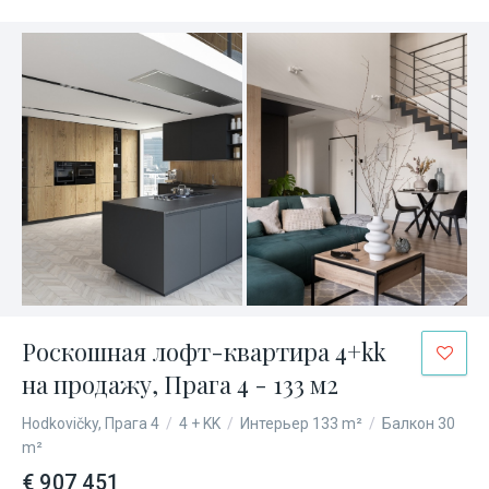
Роскошная лофт-квартира 4+kk
на продажу, Прага 4 - 133 м2
Hodkovičky, Прага 4
/
4 + KK
/
Интерьер 133 m²
/
Балкон 30
m²
€ 907 451