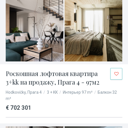
Роскошная лофтовая квартира
3+kk на продажу, Прага 4 - 97м2
Hodkovičky, Прага 4
/
3 + KK
/
Интерьер 97 m²
/
Балкон 32
m²
€ 702 301