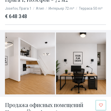
Josefov, Прага 1
/
Атип
/
Интерьер 72 m²
/
Терраса 50 m²
€ 648 348
Продажа офисных помещений