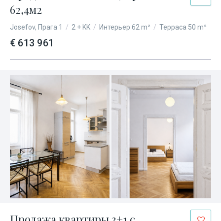
62,4м2
Josefov, Прага 1
/
2 + KK
/
Интерьер 62 m²
/
Терраса 50 m²
€ 613 961
Продажа квартиры 3+1 с