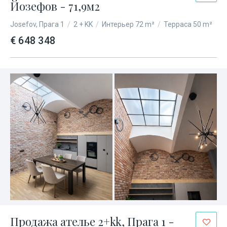
Йозефов - 71,9м2
Josefov, Прага 1
/
2 + KK
/
Интерьер 72 m²
/
Терраса 50 m²
€ 648 348
Продажа ателье 2+kk, Прага 1 -