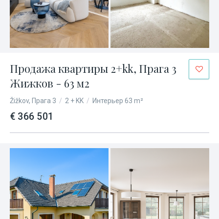
Продажа квартиры 2+kk, Прага 3
Жижков - 63 м2
Žižkov, Прага 3
/
2 + KK
/
Интерьер 63 m²
€ 366 501