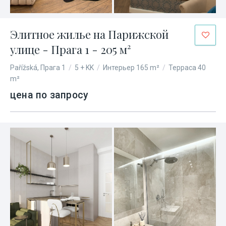
Элитное жилье на Парижской
улице - Прага 1 - 205 м²
Pařížská, Прага 1
/
5 + KK
/
Интерьер 165 m²
/
Терраса 40
m²
цена по запросу