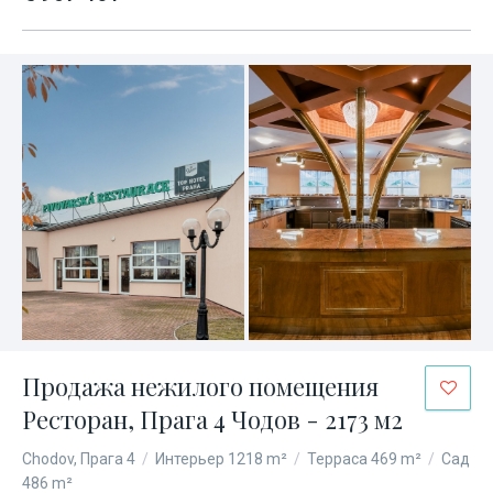
Продажа нежилого помещения
Ресторан, Прага 4 Чодов - 2173 м2
Chodov, Прага 4
/
Интерьер 1218 m²
/
Терраса 469 m²
/
Сад
486 m²