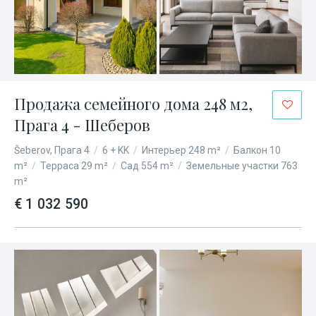
Продажа семейного дома 248 м2,
Прага 4 - Шеберов
Šeberov, Прага 4
/
6 + KK
/
Интерьер 248 m²
/
Балкон 10
m²
/
Терраса 29 m²
/
Сад 554 m²
/
Земельные участки 763
m²
€ 1 032 590