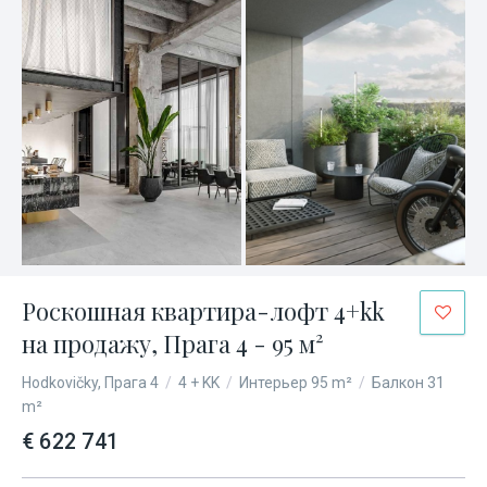
Роскошная квартира-лофт 4+kk
на продажу, Прага 4 - 95 м²
Hodkovičky, Прага 4
/
4 + KK
/
Интерьер 95 m²
/
Балкон 31
m²
€ 622 741