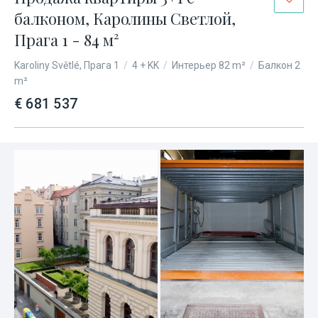
балконом, Каролины Светлой,
Прага 1 - 84 м²
Karoliny Světlé, Прага 1
/
4 + KK
/
Интерьер 82 m²
/
Балкон 2
m²
€ 681 537