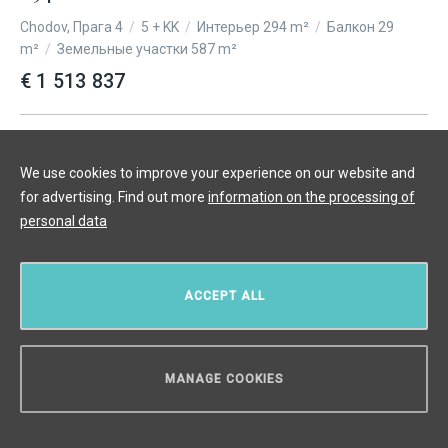
Chodov, Прага 4
/
5 + KK
/
Интерьер 294 m²
/
Балкон 29
m²
/
Земельные участки 587 m²
€ 1 513 837
We use cookies to improve your experience on our website and
for advertising. Find out more
information on the processing of
personal data
ACCEPT ALL
MANAGE COOKIES
НУЖЕН СОВЕТ?
Продажа частного дома Прага 4 -