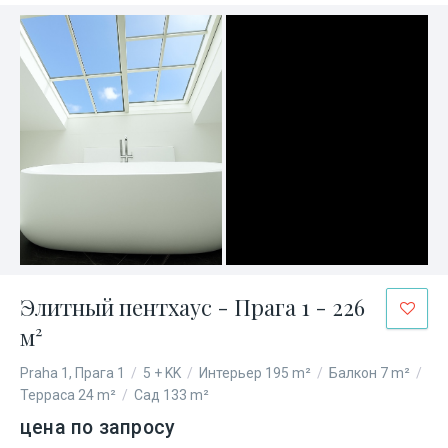
Элитный пентхаус - Прага 1 - 226
м²
Praha 1, Прага 1
/
5 + KK
/
Интерьер 195 m²
/
Балкон 7 m²
/
Терраса 24 m²
/
Сад 133 m²
цена по запросу