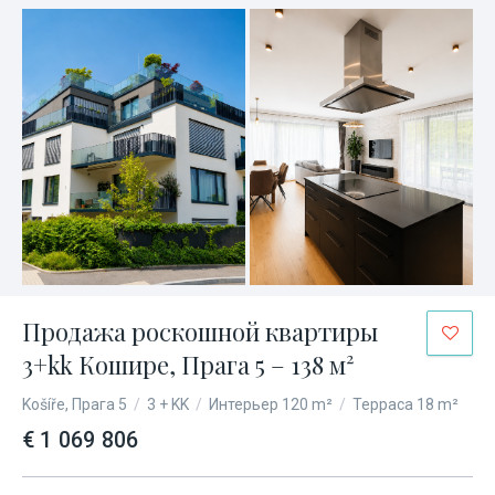
Продажа роскошной квартиры
3+kk Кошире, Прага 5 – 138 м²
Košíře, Прага 5
/
3 + KK
/
Интерьер 120 m²
/
Терраса 18 m²
€ 1 069 806