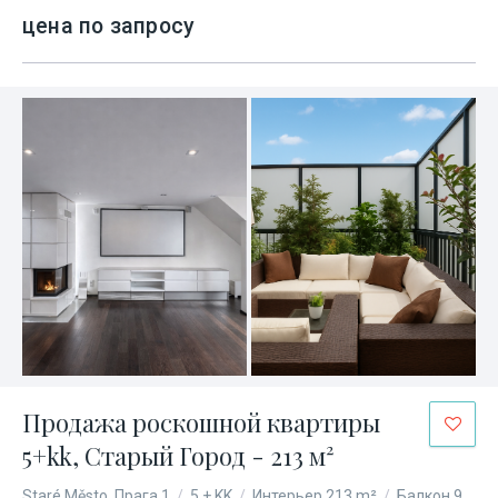
цена по запросу
Продажа роскошной квартиры
5+kk, Старый Город - 213 м²
Staré Město, Прага 1
/
5 + KK
/
Интерьер 213 m²
/
Балкон 9