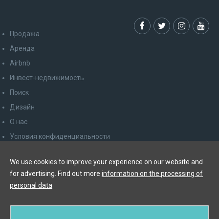
Продажа
Аренда
Airbnb
Инвест-недвижимость
Поиск
Дизайн
О нас
Условия конфиденциальности
Права потребителя
We use cookies to improve your experience on our website and
Отказаться от рассылки
for advertising. Find out more
information on the processing of
Контакт
personal data
Y&T Luxury Property Prague Czech Republic s.r.o.