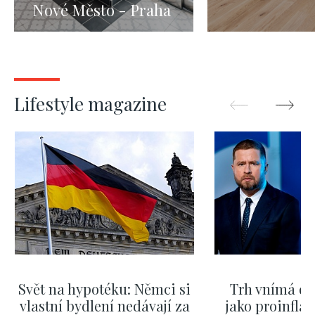
Nové Město - Praha
1 - 42m
Lifestyle magazine
Svět na hypotéku: Němci si
Trh vnímá dě
vlastní bydlení nedávají za
jako proinflač