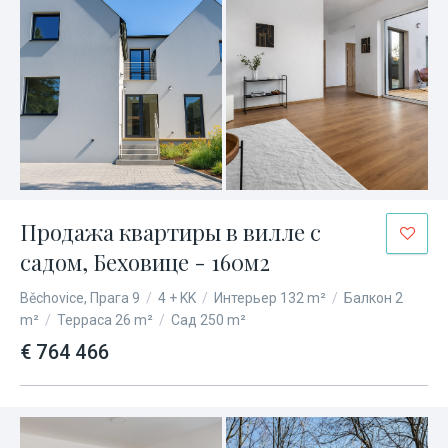
Продажа квартиры в вилле с
садом, Беховице - 160м2
Běchovice, Прага 9
/
4 + KK
/
Интерьер 132 m²
/
Балкон 2
m²
/
Терраса 26 m²
/
Сад 250 m²
€ 764 466