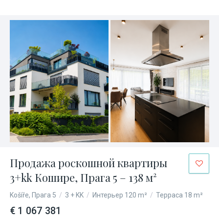
Продажа роскошной квартиры
3+kk Кошире, Прага 5 – 138 м²
Košíře, Прага 5
/
3 + KK
/
Интерьер 120 m²
/
Терраса 18 m²
€ 1 067 381