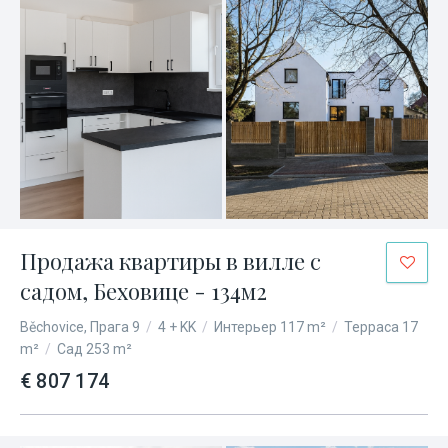
Продажа квартиры в вилле с
садом, Беховице - 134м2
Běchovice, Прага 9
/
4 + KK
/
Интерьер 117 m²
/
Терраса 17
m²
/
Сад 253 m²
€ 807 174