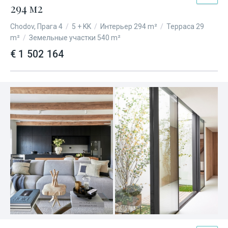
294 м2
Chodov, Прага 4
/
5 + KK
/
Интерьер 294 m²
/
Терраса 29
m²
/
Земельные участки 540 m²
€ 1 502 164