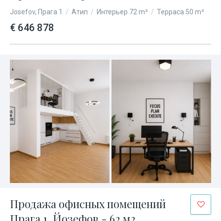
Josefov, Прага 1
/
Атип
/
Интерьер 72 m²
/
Терраса 50 m²
€ 646 878
Продажа офисных помещений
Прага 1, Йозефов - 62 м2