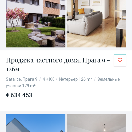
Продажа частного дома, Прага 9 -
126м
Satalice, Прага 9
/
4 + KK
/
Интерьер 126 m²
/
Земельные
участки 179 m²
€ 634 453