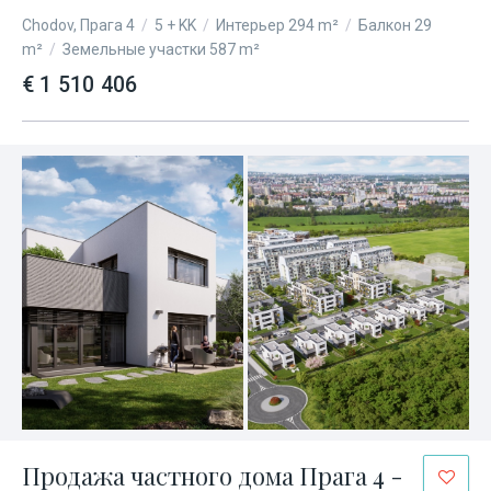
Chodov, Прага 4
/
5 + KK
/
Интерьер 294 m²
/
Балкон 29
m²
/
Земельные участки 587 m²
€ 1 510 406
Продажа частного дома Прага 4 -