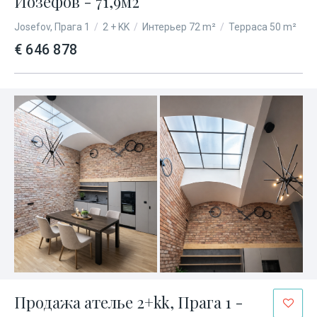
Йозефов - 71,9м2
Josefov, Прага 1
/
2 + KK
/
Интерьер 72 m²
/
Терраса 50 m²
€ 646 878
Продажа ателье 2+kk, Прага 1 -