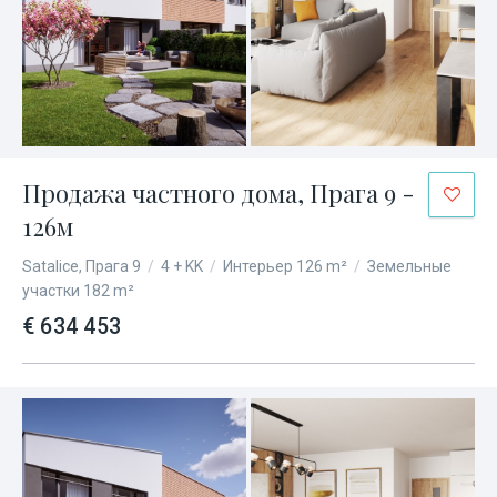
Продажа частного дома, Прага 9 -
126м
Satalice, Прага 9
/
4 + KK
/
Интерьер 126 m²
/
Земельные
участки 182 m²
€ 634 453