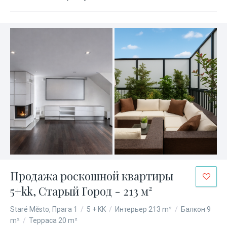
Продажа роскошной квартиры
5+kk, Старый Город - 213 м²
Staré Město, Прага 1
/
5 + KK
/
Интерьер 213 m²
/
Балкон 9
m²
/
Терраса 20 m²