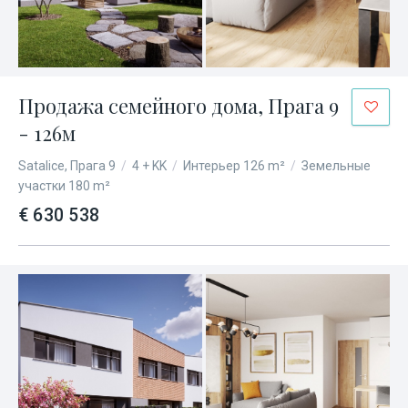
Продажа семейного дома, Прага 9
- 126м
Satalice, Прага 9
/
4 + KK
/
Интерьер 126 m²
/
Земельные
участки 180 m²
€ 630 538