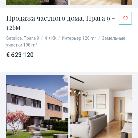
Продажа частного дома, Прага 9 -
126м
Satalice, Прага 9
/
4 + KK
/
Интерьер 126 m²
/
Земельные
участки 198 m²
€ 623 120