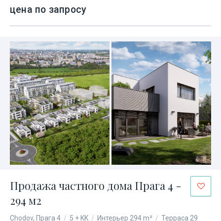
цена по запросу
Продажа частного дома Прага 4 -
294 м2
Chodov, Прага 4
/
5 + KK
/
Интерьер 294 m²
/
Терраса 29