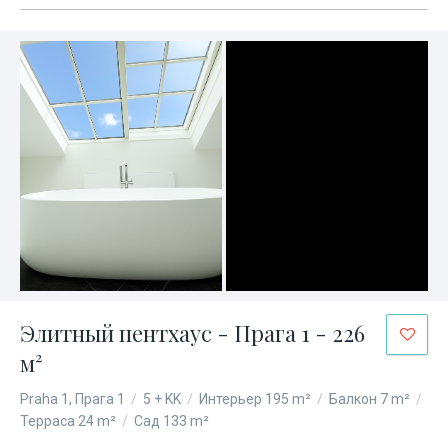
Элитный пентхаус - Прага 1 - 226
м²
Praha 1, Прага 1
/
5 + KK
/
Интерьер 195 m²
/
Балкон 7 m²
/
Терраса 24 m²
/
Сад 133 m²