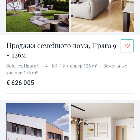
Продажа семейного дома, Прага 9
- 126м
Satalice, Прага 9
/
4 + KK
/
Интерьер 126 m²
/
Земельные
участки 176 m²
€ 626 005