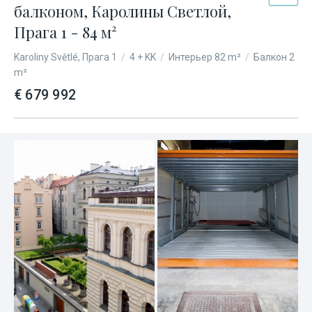
балконом, Каролины Светлой,
Прага 1 - 84 м²
Karoliny Světlé, Прага 1
/
4 + KK
/
Интерьер 82 m²
/
Балкон 2
m²
€ 679 992