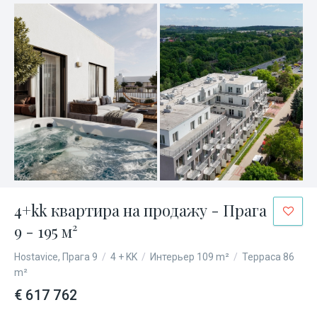
4+kk квартира на продажу - Прага
9 - 195 м²
Hostavice, Прага 9
/
4 + KK
/
Интерьер 109 m²
/
Терраса 86
m²
€ 617 762