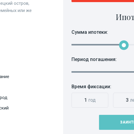
лецкий остров,
емейных или же
Ипот
Сумма ипотеки:
Период погашения:
ание
Время фиксации:
ород
1
год
3
л
ский
ЗАИНТ