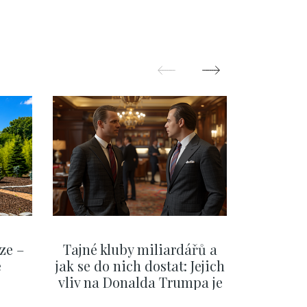
ze –
Tajné kluby miliardářů a
Na f
e
jak se do nich dostat: Jejich
migra
vliv na Donalda Trumpa je
situace 
nejasný
migra