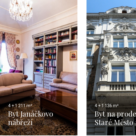
4 + 1
211 m²
4 + 1
136 m²
Byt Janáčkovo
Byt na prode
nábřeží
Staré Město