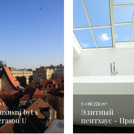
+ 1
5 + KK
226 m²
uxusní byt s
Элитный
erasou U
пентхаус - Пра
ilosrdných 182m
1 - 226 м²