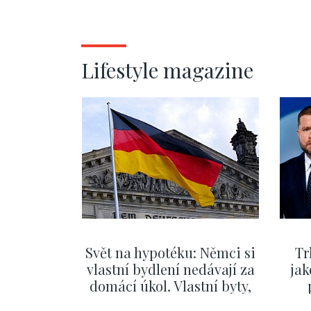
Lifestyle magazine
Svět na hypotéku: Němci si
Tr
vlastní bydlení nedávají za
jak
domácí úkol. Vlastní byty,
kde bydlí někdo jiný
č