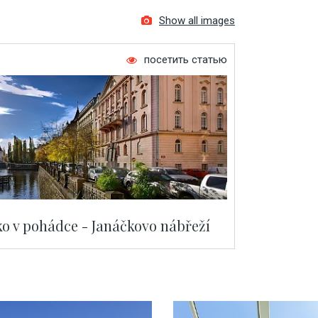
Show all images
посетить статью
ko v pohádce - Janáčkovo nábřeží