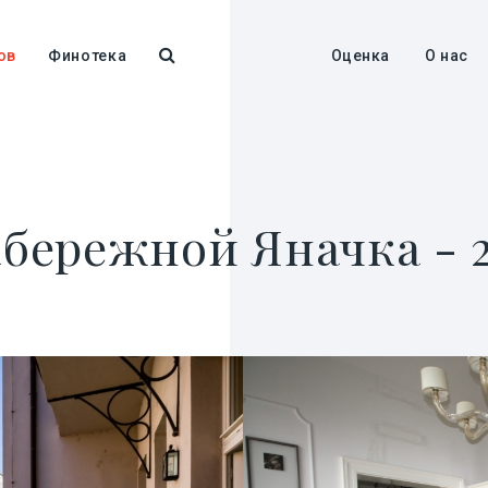
ов
Финотека
Оценка
О нас
бережной Яначка - 2