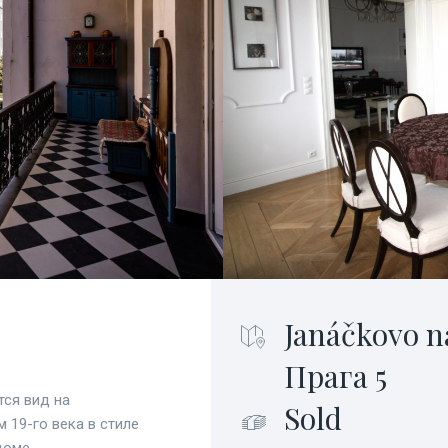
Janáčkovo n
Прага 5
тся вид на
Sold
 19-го века в стиле