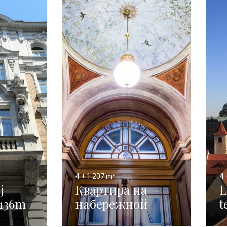
4 + 1
207 m²
4 
j
Квартира на
L
 136m
набережной
t
Яначка - 207 м²
M