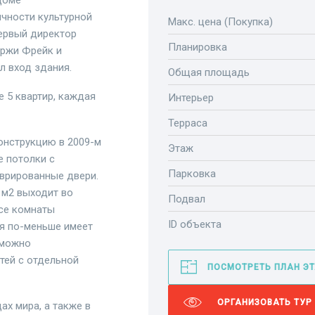
доме
ичности культурной
Макс. цена (Покупка)
первый директор
Планировка
иржи Фрейк и
л вход здания.
Общая площадь
е 5 квартир, каждая
Интерьер
Терраса
онструкцию в 2009-м
Этаж
е потолки с
Парковка
врированные двери.
1м2 выходит во
Подвал
все комнаты
ID объекта
ня по-меньше имеет
 можно
тей с отдельной
ПОСМОТРЕТЬ ПЛАН Э
ОРГАНИЗОВАТЬ ТУР
ах мира, а также в