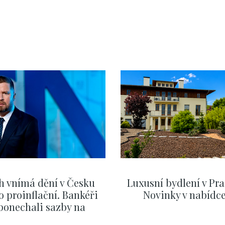
h vnímá dění v Česku
Luxusní bydlení v Pra
o proinflační. Bankéři
Novinky v nabídc
ponechali sazby na
ervnových hodnotách