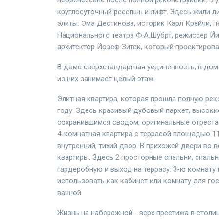
неоренессанс после полной реконструкции. В 
круглосуточный ресепшн и лифт. Здесь жили л
элиты: Эма Дестинова, историк Карл Крейчи, 
Национального театра Ф.А.Шубрт, режиссер Й
архитектор Йозеф Зитек, который проектирова
В доме сверхстандартная уединенность, в дом
из них занимает целый этаж.
Элитная квартира, которая прошла полную рек
году. Здесь красивый дубовый паркет, высоки
сохранившимся сводом, оригинальные отреста
4-комнатная квартира с террасой площадью 1
внутренний, тихий двор. В прихожей двери во 
квартиры. Здесь 2 просторные спальни, спаль
гардеробную и выход на террасу. 3-ю комнату
использовать как кабинет или комнату для гос
ванной.
Жизнь на набережной - верх престижа в столиц