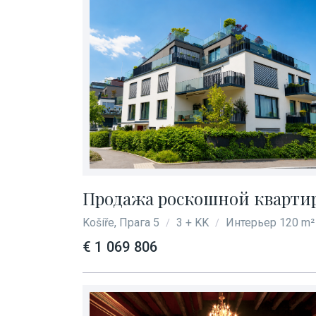
Продажа роскошной квартиры
Košíře, Прага 5
3 + KK
Интерьер 120 m²
/
/
€ 1 069 806