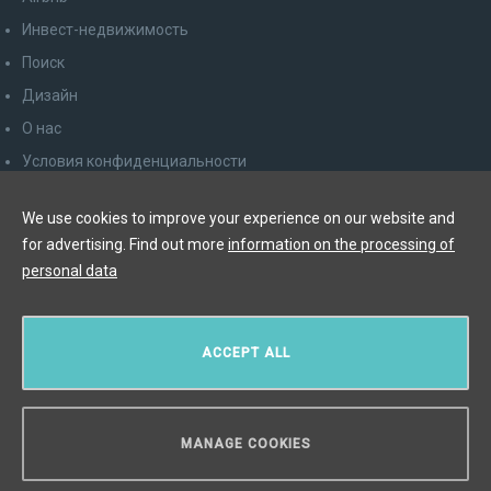
Инвест-недвижимость
Поиск
Дизайн
О нас
Условия конфиденциальности
Права потребителя
We use cookies to improve your experience on our website and
Отказаться от рассылки
for advertising. Find out more
information on the processing of
Контакт
personal data
Y&T Luxury Property Prague Czech Republic s.r.o.
ACCEPT ALL
Elišky Krásnohorské 123/10, 110 00 Praha 1
Myslíková 245/3, 110 00 Praha 1
IČ: 29055113
MANAGE COOKIES