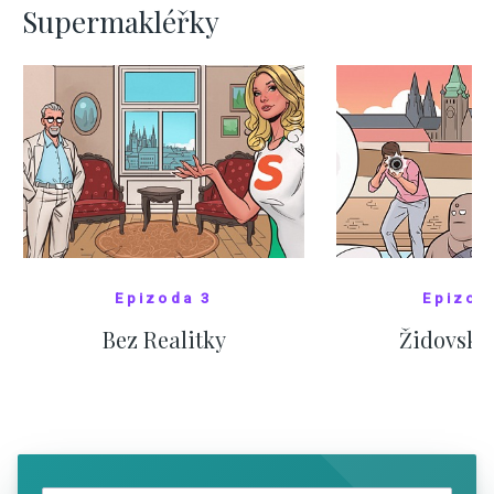
Supermakléřky
Epizoda 3
Epizod
Bez Realitky
Židovské
SHOW COMICS
SHOW CO