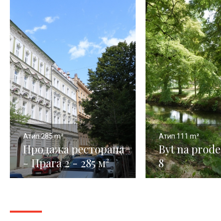
Атип
285 m²
Атип
111 m²
Продажа ресторана
Byt na prode
- Прага 2 - 285 м²
8