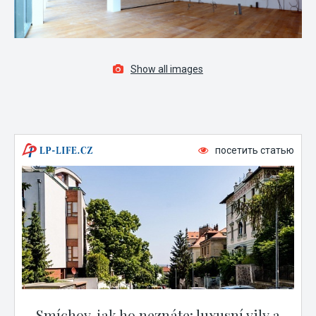
Show all images
посетить статью
Smíchov, jak ho neznáte: luxusní vily a