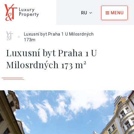
RU
MENU
Главная
Luxusní byt Praha 1 U Milosrdných
>
173m
Luxusní byt Praha 1 U
Milosrdných 173 m²