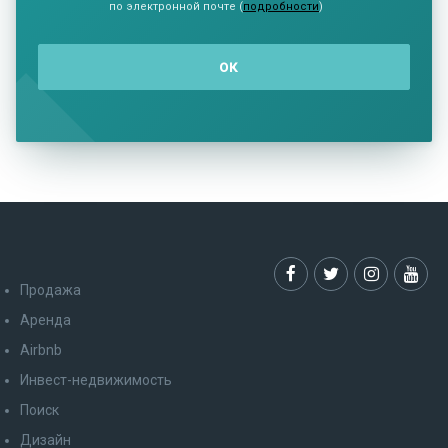
по электронной почте (
подробности
)
Продажа
Аренда
Airbnb
Инвест-недвижимость
Поиск
Дизайн