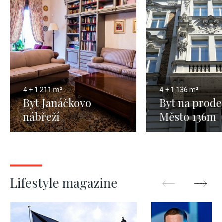
4 + 1
211 m²
4 + 1
136 m²
Byt Janáčkovo
Byt na prode
nábřeží
Město 136m
Lifestyle magazine