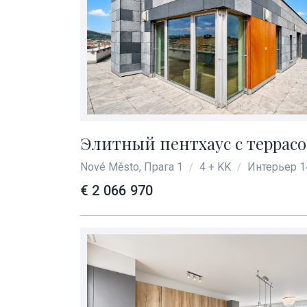
Элитный пентхаус с террасой
Nové Město, Прага 1
4 + KK
Интерьер 1
/
/
€ 2 066 970