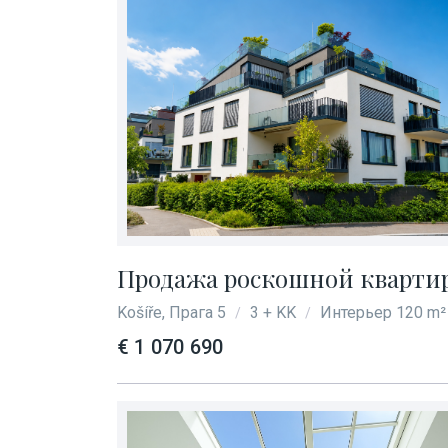
Продажа роскошной квартиры
Košíře, Прага 5
3 + KK
Интерьер 120 m²
/
/
€ 1 070 690