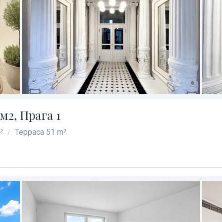
м2, Прага 1
²
Терраса 51 m²
/