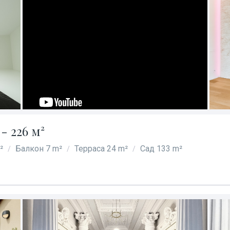
- 226 м²
²
Балкон 7 m²
Терраса 24 m²
Сад 133 m²
/
/
/