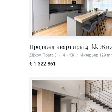
Продажа квартиры 4+kk Жижк
Žižkov, Прага 3
4 + KK
Интерьер 129 m²
/
/
€ 1 322 861