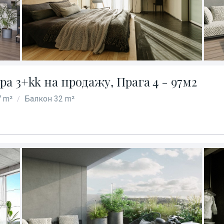
а 3+kk на продажу, Прага 4 - 97м2
 m²
Балкон 32 m²
/