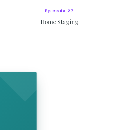
Epizoda 27
Home Staging
10
SHOW COMICS