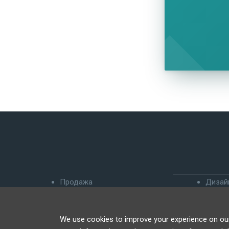
Продажа
Дизай
Аренда
О нас
Airbnb
Услов
We use cookies to improve your experience on our 
Инвест-недвижимость
Права