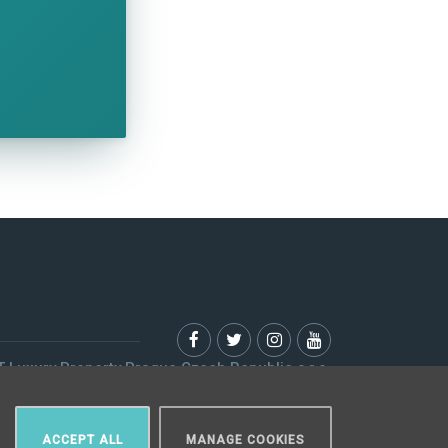
 Luxury Property Prague Czech Republic s.r.o.
Elišky Krásnohorské 123/10, 110 00 Praha 1
Myslíková 245/3, 110 00 Praha 1
ACCEPT ALL
MANAGE COOKIES