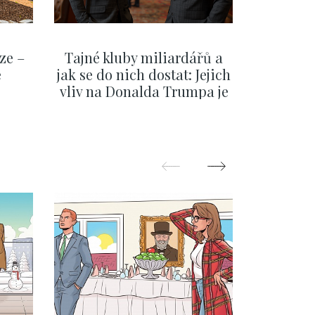
ze –
Tajné kluby miliardářů a
Na f
e
jak se do nich dostat: Jejich
migra
vliv na Donalda Trumpa je
situace 
nejasný
migra
pom
Oka
SHOW MORE