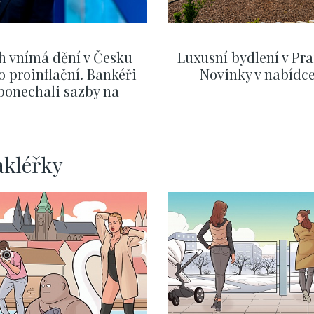
h vnímá dění v Česku
Luxusní bydlení v Pra
o proinflační. Bankéři
Novinky v nabídc
ponechali sazby na
ervnových hodnotách
SHOW MORE
SHOW MORE
akléřky