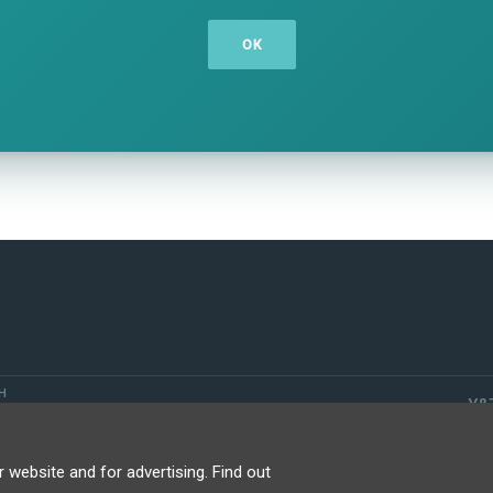
н
Y&T
ия конфиденциальности
website and for advertising. Find out
 потребителя