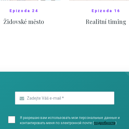
Epizoda 24
Epizoda 16
Židovské město
Realitní timing
SHOW COMICS
SHOW COMICS
Zadejte Váš e-mail
*
Я разрешаю вам использовать мои персональные данные и
контактировать меня по электронной почте (
подробности
)