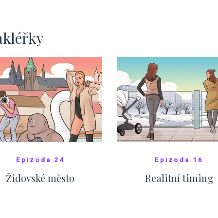
pomáhá více než
Okamurova videa
SHOW MORE
SHOW MORE
akléřky
Epizoda 24
Epizoda 16
Židovské město
Realitní timing
SHOW COMICS
SHOW COMICS