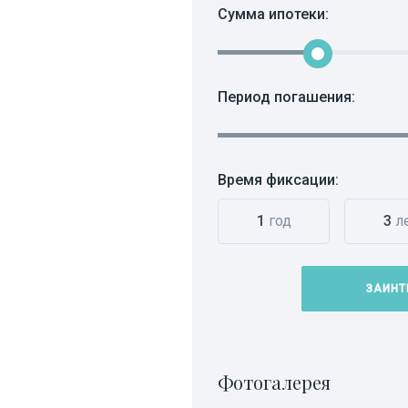
Сумма ипотеки:
Период погашения:
Время фиксации:
1
год
3
л
ЗАИНТ
Фотогалерея