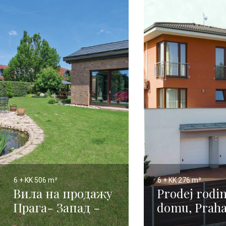
6 + KK
506 m²
6 + KK
276 m²
Вила на продажу
Prodej rodi
Прага- Запад -
domu, Praha
500 m2
Pitkovice – 