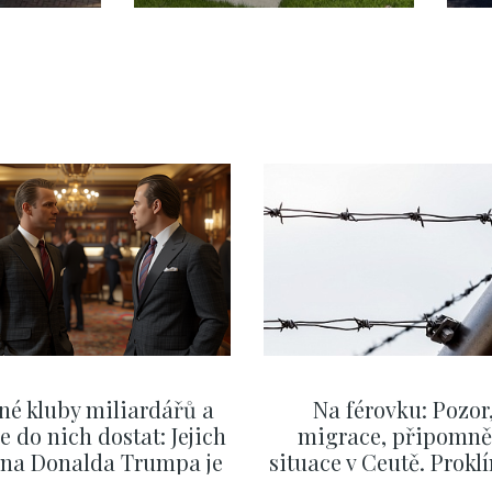
né kluby miliardářů a
Na férovku: Pozor
se do nich dostat: Jejich
migrace, připomně
v na Donalda Trumpa je
situace v Ceutě. Prokl
nejasný
migrační pakt Čes