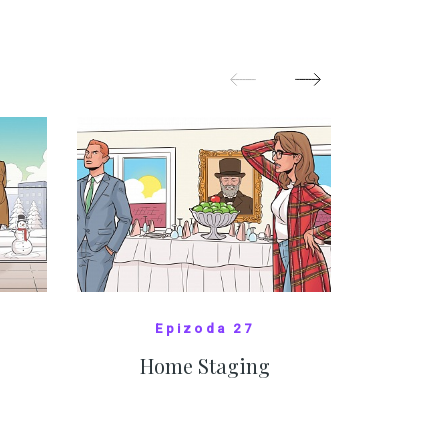
SHOW MORE
Epizoda 27
Home Staging
10
SHOW COMICS