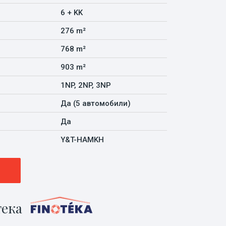
6 + KK
276 m²
768 m²
903 m²
1NP, 2NP, 3NP
Да (5 автомобили)
Да
Y&T-HAMKH
ека