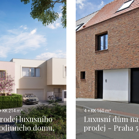
+ KK
214 m²
4 + KK
160 m²
rodej luxusního
Luxusní dům na
odinného domu,
prodej - Praha 5
raha 5 - 223 m2
Jinonice