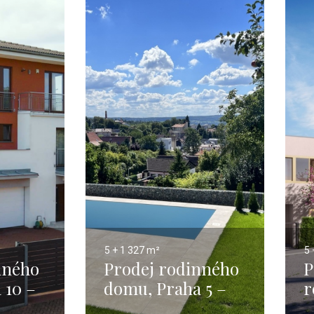
5 + 1
327 m²
5 
nného
Prodej rodinného
P
 10 –
domu, Praha 5 –
r
276 m2
327m2
P