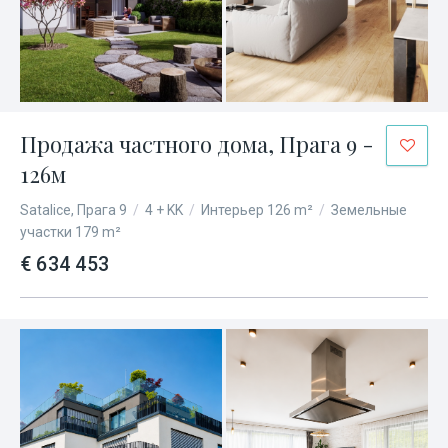
Продажа частного дома, Прага 9 -
126м
Satalice, Прага 9
/
4 + KK
/
Интерьер 126 m²
/
Земельные
участки 179 m²
€ 634 453