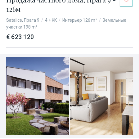
126м
Satalice, Прага 9
/
4 + KK
/
Интерьер 126 m²
/
Земельные
участки 198 m²
€ 623 120