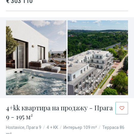
€ 303 110
4+kk квартира на продажу - Прага
9 - 195 м²
Hostavice, Прага 9
/
4 + KK
/
Интерьер 109 m²
/
Терраса 86