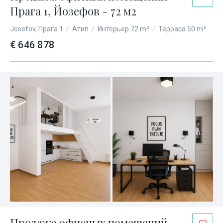
Прага 1, Йозефов - 72 м2
Josefov, Прага 1
/
Атип
/
Интерьер 72 m²
/
Терраса 50 m²
€ 646 878
Продажа офисных помещений