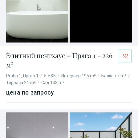
Элитный пентхаус - Прага 1 - 226
м²
Praha 1, Прага 1
/
5 + KK
/
Интерьер 195 m²
/
Балкон 7 m²
/
Терраса 24 m²
/
Сад 133 m²
цена по запросу