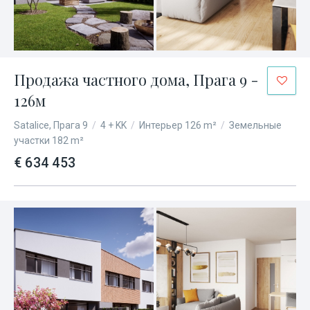
Продажа частного дома, Прага 9 -
126м
Satalice, Прага 9
/
4 + KK
/
Интерьер 126 m²
/
Земельные
участки 182 m²
€ 634 453