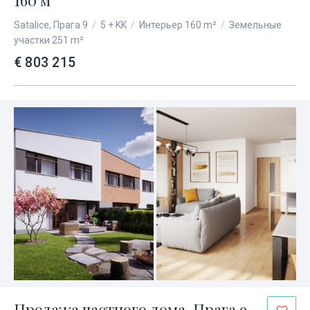
160 м
Satalice, Прага 9
/
5 + KK
/
Интерьер 160 m²
/
Земельные
участки 251 m²
€ 803 215
Продажа частного дома, Прага 9 -