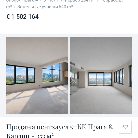
Chodov, Прага 4
/
5 + KK
/
Интерьер 294 m²
/
Терраса 29
m²
/
Земельные участки 540 m²
€ 1 502 164
Продажа пентхауса 5+КК Прага 8,
Карлин - 353 м²