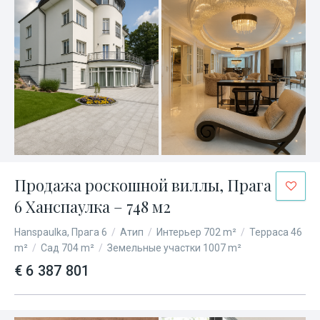
Продажа роскошной виллы, Прага
6 Ханспаулка – 748 м2
Hanspaulka, Прага 6
/
Атип
/
Интерьер 702 m²
/
Терраса 46
m²
/
Сад 704 m²
/
Земельные участки 1007 m²
€ 6 387 801