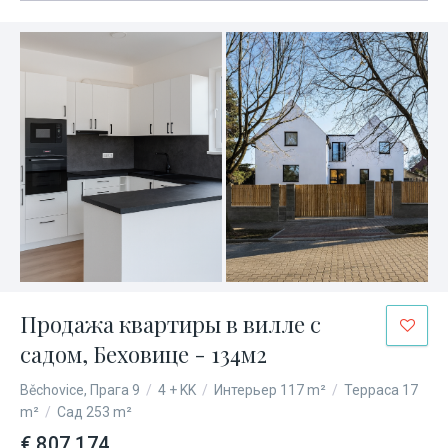
Продажа квартиры в вилле с
садом, Беховице - 134м2
Běchovice, Прага 9
/
4 + KK
/
Интерьер 117 m²
/
Терраса 17
m²
/
Сад 253 m²
€ 807 174