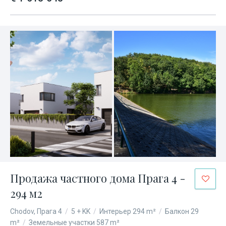
Продажа частного дома Прага 4 -
294 м2
Chodov, Прага 4
/
5 + KK
/
Интерьер 294 m²
/
Балкон 29
m²
/
Земельные участки 587 m²