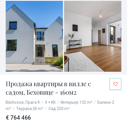
Продажа квартиры в вилле с
садом, Беховице - 160м2
Běchovice, Прага 9
/
4 + KK
/
Интерьер 132 m²
/
Балкон 2
m²
/
Терраса 26 m²
/
Сад 250 m²
€ 764 466