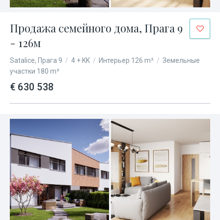
Продажа семейного дома, Прага 9
- 126м
Satalice, Прага 9
/
4 + KK
/
Интерьер 126 m²
/
Земельные
участки 180 m²
€ 630 538