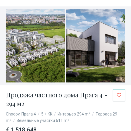
Продажа частного дома Прага 4 -
294 м2
Chodov, Прага 4
/
5 + KK
/
Интерьер 294 m²
/
Терраса 29
m²
/
Земельные участки 611 m²
€ 1 518 648