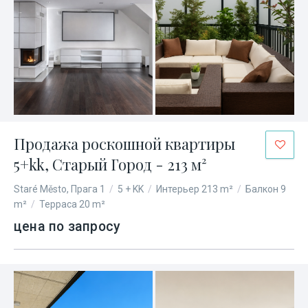
Продажа роскошной квартиры
5+kk, Старый Город - 213 м²
Staré Město, Прага 1
/
5 + KK
/
Интерьер 213 m²
/
Балкон 9
m²
/
Терраса 20 m²
цена по запросу