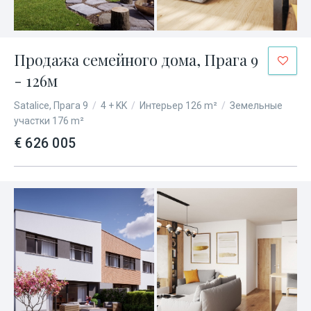
Продажа семейного дома, Прага 9
- 126м
Satalice, Прага 9
/
4 + KK
/
Интерьер 126 m²
/
Земельные
участки 176 m²
€ 626 005