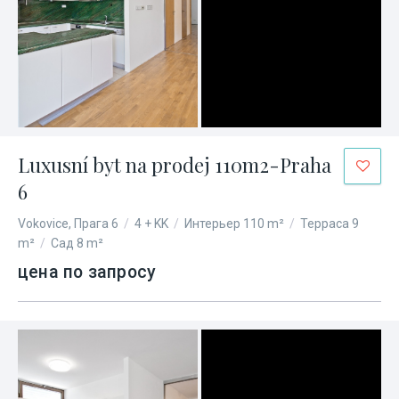
Luxusní byt na prodej 110m2-Praha
6
Vokovice, Прага 6
/
4 + KK
/
Интерьер 110 m²
/
Терраса 9
m²
/
Сад 8 m²
цена по запросу