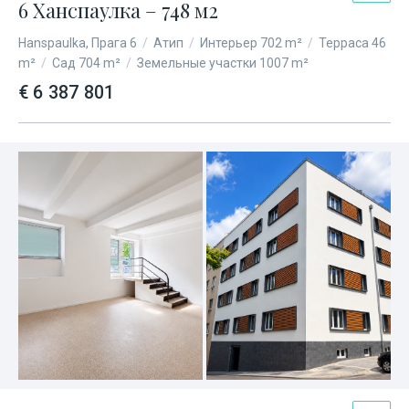
6 Ханспаулка – 748 м2
Hanspaulka, Прага 6
/
Атип
/
Интерьер 702 m²
/
Терраса 46
m²
/
Сад 704 m²
/
Земельные участки 1007 m²
€ 6 387 801