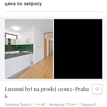
цена по запросу
Luxusní byt na prodej 110m2-Praha
6
Vokovice, Прага 6
/
4 + KK
/
Интерьер 110 m²
/
Терраса 9