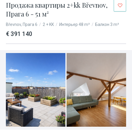
Продажа квартиры 2+kk Břevnov,
Прага 6 - 51 м²
Břevnov, Прага 6
/
2 + KK
/
Интерьер 48 m²
/
Балкон 3 m²
€ 391 140