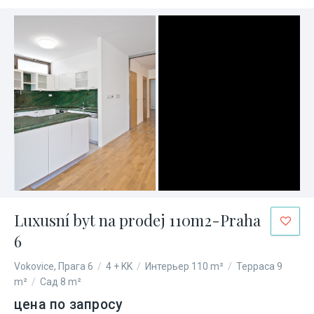
Luxusní byt na prodej 110m2-Praha
6
Vokovice, Прага 6
/
4 + KK
/
Интерьер 110 m²
/
Терраса 9
m²
/
Сад 8 m²
цена по запросу