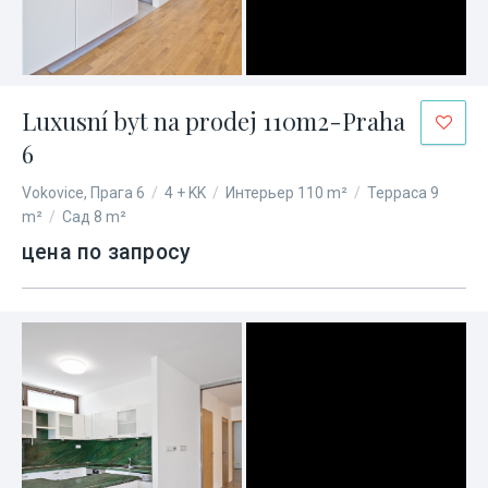
Luxusní byt na prodej 110m2-Praha
6
Vokovice, Прага 6
/
4 + KK
/
Интерьер 110 m²
/
Терраса 9
m²
/
Сад 8 m²
цена по запросу