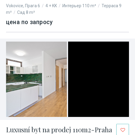
Vokovice, Прага 6
/
4 + KK
/
Интерьер 110 m²
/
Терраса 9
m²
/
Сад 8 m²
цена по запросу
Luxusní byt na prodej 110m2-Praha