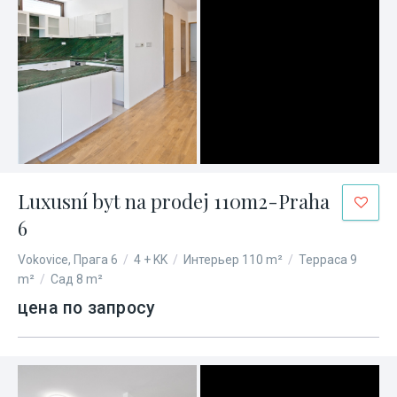
Luxusní byt na prodej 110m2-Praha
6
Vokovice, Прага 6
/
4 + KK
/
Интерьер 110 m²
/
Терраса 9
m²
/
Сад 8 m²
цена по запросу