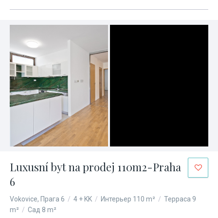
Luxusní byt na prodej 110m2-Praha
6
Vokovice, Прага 6
/
4 + KK
/
Интерьер 110 m²
/
Терраса 9
m²
/
Сад 8 m²