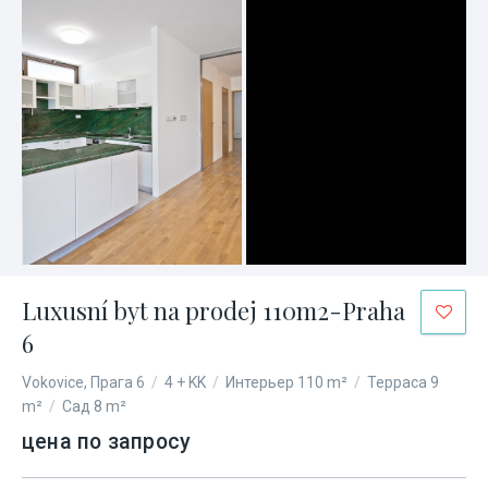
Luxusní byt na prodej 110m2-Praha
6
Vokovice, Прага 6
/
4 + KK
/
Интерьер 110 m²
/
Терраса 9
m²
/
Сад 8 m²
цена по запросу