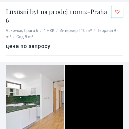
Luxusní byt na prodej 110m2-Praha
6
Vokovice, Прага 6
/
4 + KK
/
Интерьер 110 m²
/
Терраса 9
m²
/
Сад 8 m²
цена по запросу