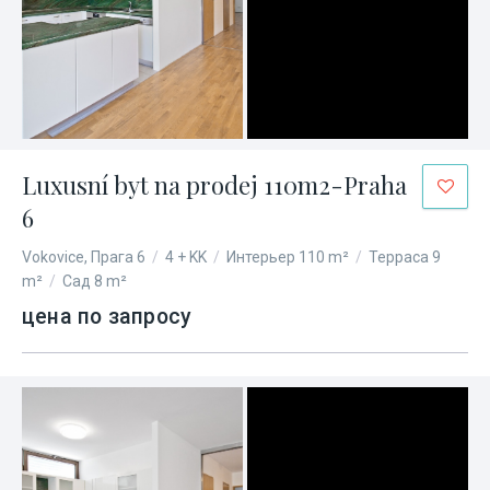
Luxusní byt na prodej 110m2-Praha
6
Vokovice, Прага 6
/
4 + KK
/
Интерьер 110 m²
/
Терраса 9
m²
/
Сад 8 m²
цена по запросу