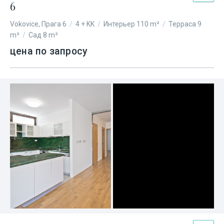
6
Vokovice, Прага 6
/
4 + KK
/
Интерьер 110 m²
/
Терраса 9
m²
/
Сад 8 m²
цена по запросу