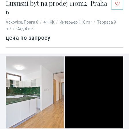
Luxusní byt na prodej 110m2-Praha
6
Vokovice, Прага 6
/
4 + KK
/
Интерьер 110 m²
/
Терраса 9
m²
/
Сад 8 m²
цена по запросу