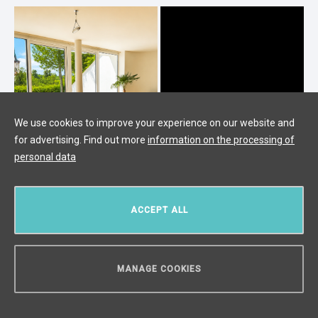
We use cookies to improve your experience on our website and
for advertising. Find out more
information on the processing of
personal data
Продажа элитной виллы в
ACCEPT ALL
Пругоницах
Průhonice,
/
4 + 1
/
Интерьер 300 m²
/
Терраса 200 m²
/
MANAGE COOKIES
Сад 125 m²
/
Земельные участки 466 m²
цена по запросу
НУЖЕН СОВЕТ?