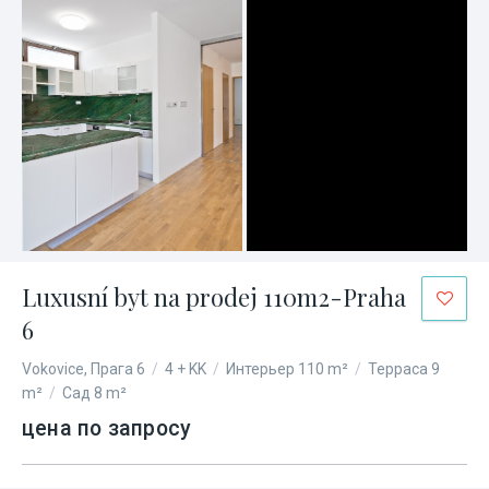
Luxusní byt na prodej 110m2-Praha
6
Vokovice, Прага 6
/
4 + KK
/
Интерьер 110 m²
/
Терраса 9
m²
/
Сад 8 m²
цена по запросу