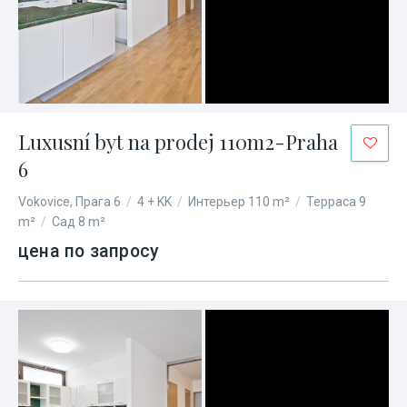
Luxusní byt na prodej 110m2-Praha
6
Vokovice, Прага 6
/
4 + KK
/
Интерьер 110 m²
/
Терраса 9
m²
/
Сад 8 m²
цена по запросу