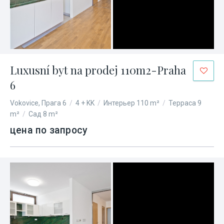
Luxusní byt na prodej 110m2-Praha
6
Vokovice, Прага 6
/
4 + KK
/
Интерьер 110 m²
/
Терраса 9
m²
/
Сад 8 m²
цена по запросу