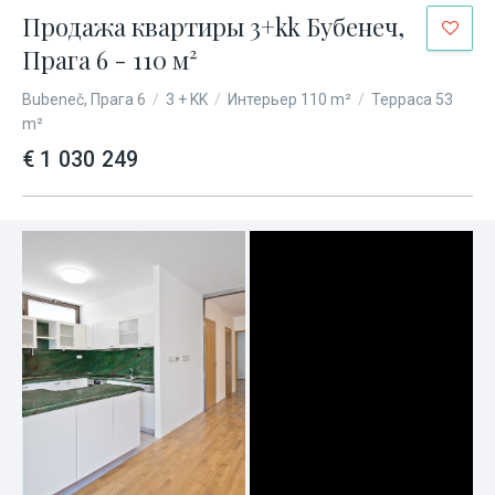
Продажа квартиры 3+kk Бубенеч,
Прага 6 - 110 м²
Bubeneč, Прага 6
/
3 + KK
/
Интерьер 110 m²
/
Терраса 53
m²
€ 1 030 249