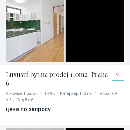
Luxusní byt na prodej 110m2-Praha
6
Vokovice, Прага 6
/
4 + KK
/
Интерьер 110 m²
/
Терраса 9
m²
/
Сад 8 m²
цена по запросу