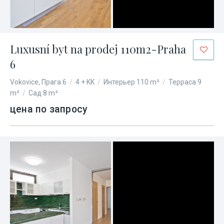
Luxusní byt na prodej 110m2-Praha
6
Vokovice, Прага 6
/
4 + KK
/
Интерьер 110 m²
/
Терраса 9
m²
/
Сад 8 m²
цена по запросу