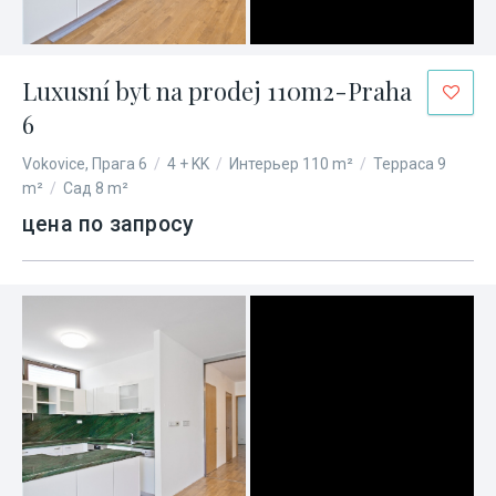
Luxusní byt na prodej 110m2-Praha
6
Vokovice, Прага 6
/
4 + KK
/
Интерьер 110 m²
/
Терраса 9
m²
/
Сад 8 m²
цена по запросу