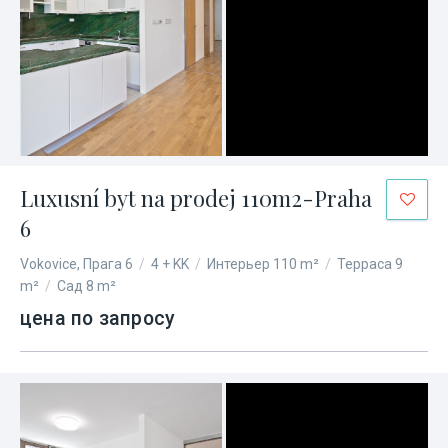
Luxusní byt na prodej 110m2-Praha
6
Vokovice, Прага 6
/
4 + KK
/
Интерьер 110 m²
/
Терраса 9
m²
/
Сад 8 m²
цена по запросу