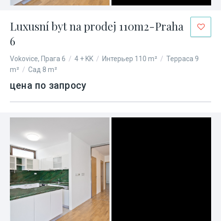
Luxusní byt na prodej 110m2-Praha
6
Vokovice, Прага 6
/
4 + KK
/
Интерьер 110 m²
/
Терраса 9
m²
/
Сад 8 m²
цена по запросу