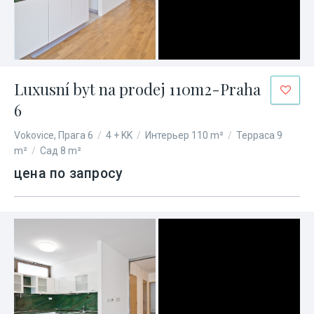
Luxusní byt na prodej 110m2-Praha
6
Vokovice, Прага 6
/
4 + KK
/
Интерьер 110 m²
/
Терраса 9
m²
/
Сад 8 m²
цена по запросу