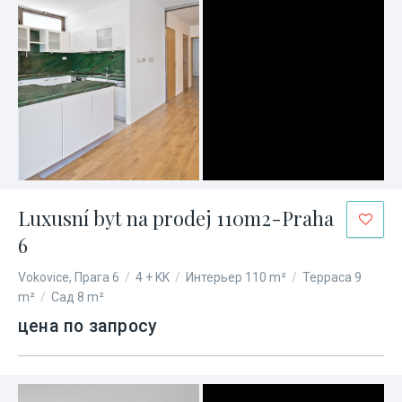
Luxusní byt na prodej 110m2-Praha
6
Vokovice, Прага 6
/
4 + KK
/
Интерьер 110 m²
/
Терраса 9
m²
/
Сад 8 m²
цена по запросу