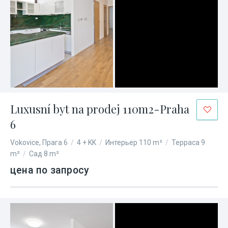
Luxusní byt na prodej 110m2-Praha
6
Vokovice, Прага 6
/
4 + KK
/
Интерьер 110 m²
/
Терраса 9
m²
/
Сад 8 m²
цена по запросу