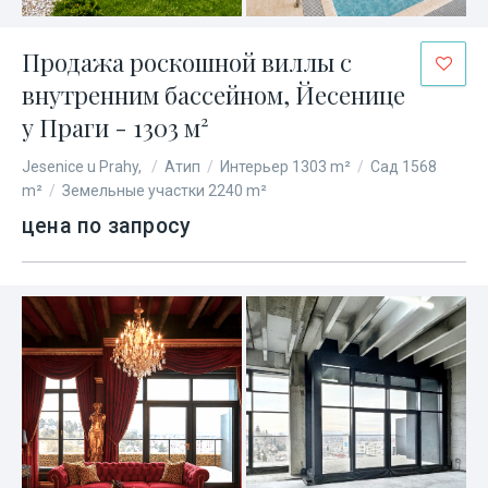
Продажа роскошной виллы с
внутренним бассейном, Йесенице
у Праги - 1303 м²
Jesenice u Prahy,
/
Атип
/
Интерьер 1303 m²
/
Сад 1568
m²
/
Земельные участки 2240 m²
цена по запросу