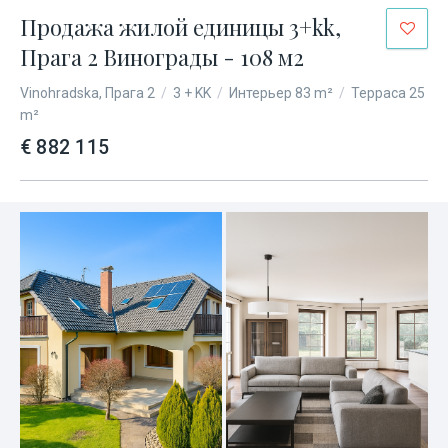
Продажа жилой единицы 3+kk,
Прага 2 Винограды - 108 м2
Vinohradska, Прага 2
/
3 + KK
/
Интерьер 83 m²
/
Терраса 25
m²
€ 882 115