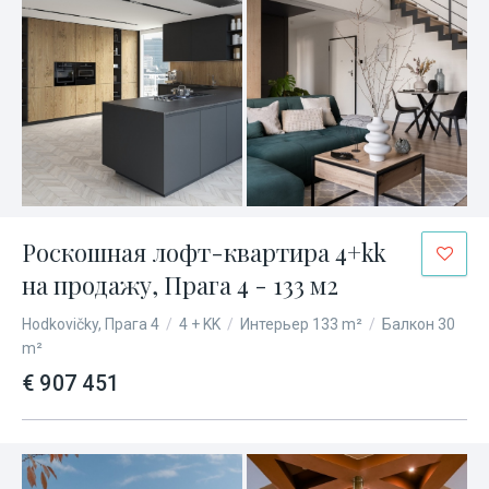
Роскошная лофт-квартира 4+kk
на продажу, Прага 4 - 133 м2
Hodkovičky, Прага 4
/
4 + KK
/
Интерьер 133 m²
/
Балкон 30
m²
€ 907 451