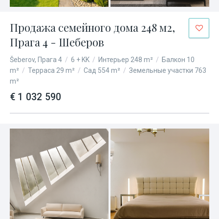
Продажа семейного дома 248 м2,
Прага 4 - Шеберов
Šeberov, Прага 4
/
6 + KK
/
Интерьер 248 m²
/
Балкон 10
m²
/
Терраса 29 m²
/
Сад 554 m²
/
Земельные участки 763
m²
€ 1 032 590