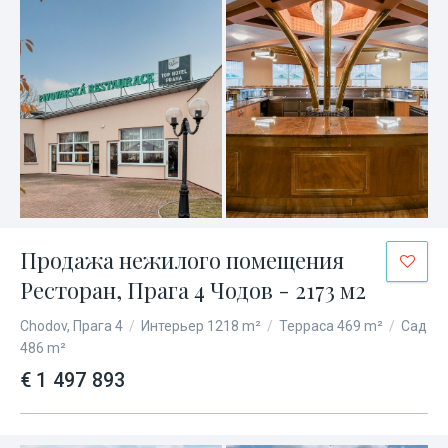
Продажа нежилого помещения
Ресторан, Прага 4 Чодов - 2173 м2
Chodov, Прага 4
/
Интерьер 1218 m²
/
Терраса 469 m²
/
Сад
486 m²
€ 1 497 893