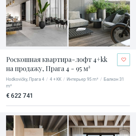
Роскошная квартира-лофт 4+kk
на продажу, Прага 4 - 95 м²
Hodkovičky, Прага 4
/
4 + KK
/
Интерьер 95 m²
/
Балкон 31
m²
€ 622 741