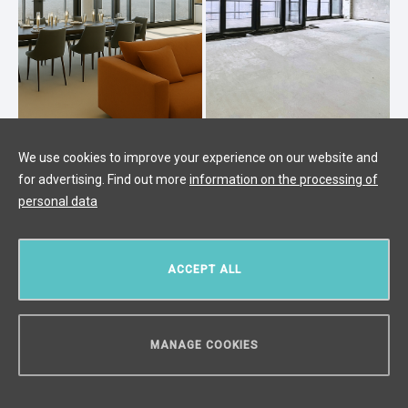
Лофт 3+kk на продажу с террасой,
We use cookies to improve your experience on our website and
Прага - 130 м²
for advertising. Find out more
information on the processing of
personal data
Praha
/
3 + KK
/
Интерьер 96 m²
/
Балкон 34 m²
цена по запросу
ACCEPT ALL
MANAGE COOKIES
НУЖЕН СОВЕТ?