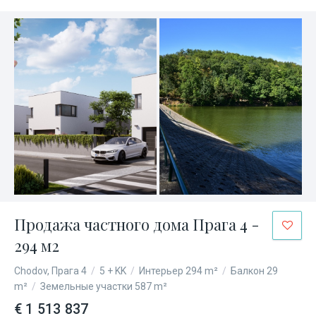
Продажа частного дома Прага 4 -
294 м2
Chodov, Прага 4
/
5 + KK
/
Интерьер 294 m²
/
Балкон 29
m²
/
Земельные участки 587 m²
€ 1 513 837