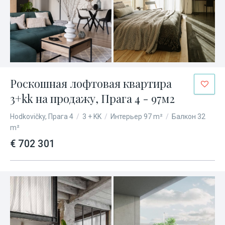
Роскошная лофтовая квартира
3+kk на продажу, Прага 4 - 97м2
Hodkovičky, Прага 4
/
3 + KK
/
Интерьер 97 m²
/
Балкон 32
m²
€ 702 301