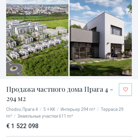
Продажа частного дома Прага 4 -
294 м2
Chodov, Прага 4
/
5 + KK
/
Интерьер 294 m²
/
Терраса 29
m²
/
Земельные участки 611 m²
€ 1 522 098