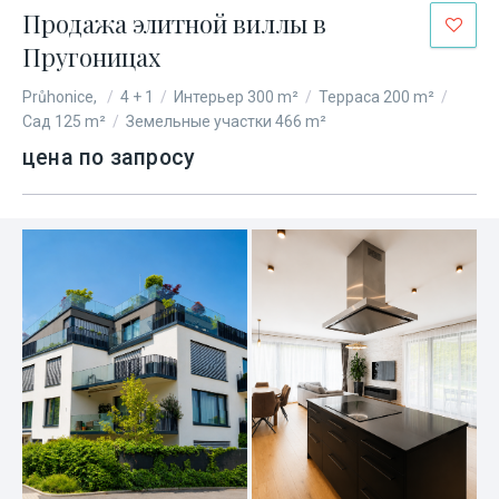
Продажа элитной виллы в
Пругоницах
Průhonice,
/
4 + 1
/
Интерьер 300 m²
/
Терраса 200 m²
/
Сад 125 m²
/
Земельные участки 466 m²
цена по запросу