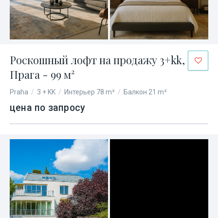
Роскошный лофт на продажу 3+kk,
Прага - 99 м²
Praha
/
3 + KK
/
Интерьер 78 m²
/
Балкон 21 m²
цена по запросу