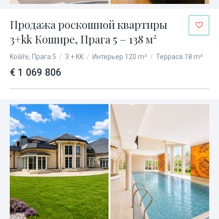
Продажа роскошной квартиры
3+kk Кошире, Прага 5 – 138 м²
Košíře, Прага 5
/
3 + KK
/
Интерьер 120 m²
/
Терраса 18 m²
€ 1 069 806