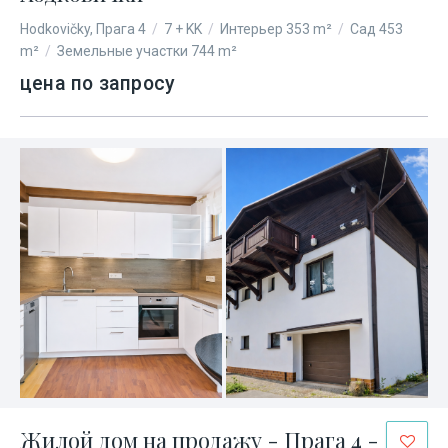
Hodkovičky, Прага 4
/
7 + KK
/
Интерьер 353 m²
/
Сад 453
m²
/
Земельные участки 744 m²
цена по запросу
Жилой дом на продажу - Прага 4 -