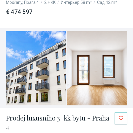
Modřany, Прага 4
/
2 + KK
/
Интерьер 58 m²
/
Сад 42 m²
€ 474 597
Prodej luxusního 3+kk bytu - Praha
4