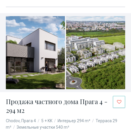
Продажа частного дома Прага 4 -
294 м2
Chodov, Прага 4
/
5 + KK
/
Интерьер 294 m²
/
Терраса 29
m²
/
Земельные участки 540 m²