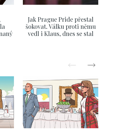
,
Jak Prague Pride přestal
Beru s
la
šokovat. Válku proti němu
svatbě, 
ínaný
vedl i Klaus, dnes se stal
natož al
ku
běžným pražským
pozor 
festivalem
SHOW MORE