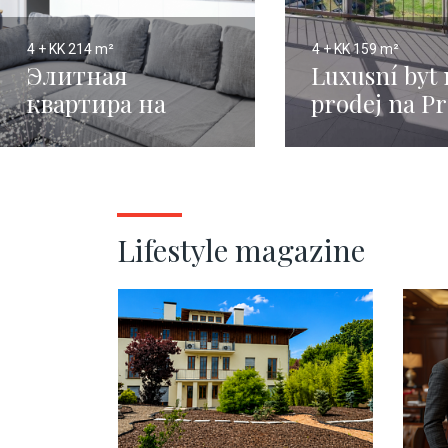
4 + KK
214 m²
4 + KK
159 m²
Элитная
Luxusní byt 
квартира на
prodej na Pr
Петровской
площади - Прага
1 - 214 м²
Lifestyle magazine