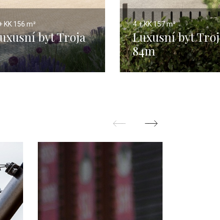
+ KK
156 m²
4 + KK
157 m²
uxusní byt Troja
Luxusní byt Troj
84m