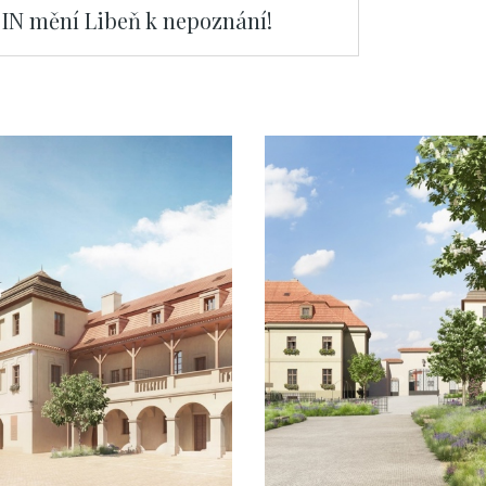
IN mění Libeň k nepoznání!