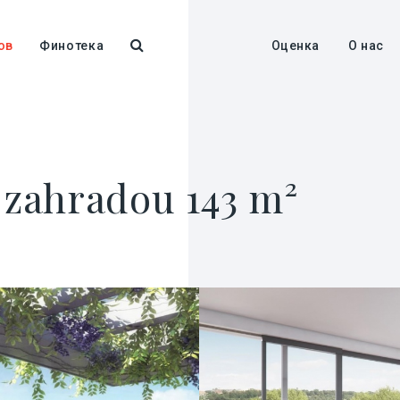
ов
Финотека
Оценка
О нас
e zahradou 143 m²