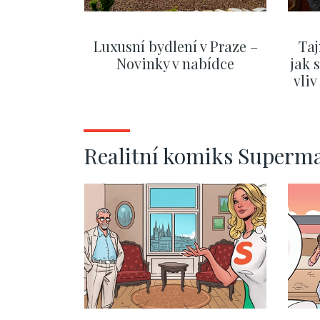
Luxusní bydlení v Praze –
Taj
Novinky v nabídce
jak 
vli
SHOW MORE
Realitní komiks Superm