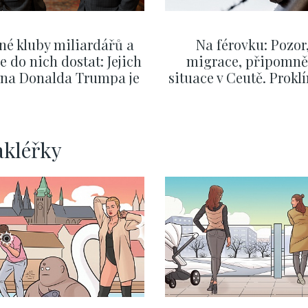
né kluby miliardářů a
Na férovku: Pozor
se do nich dostat: Jejich
migrace, připomně
v na Donalda Trumpa je
situace v Ceutě. Prokl
nejasný
migrační pakt Čes
pomáhá více než
Okamurova videa
SHOW MORE
SHOW MORE
akléřky