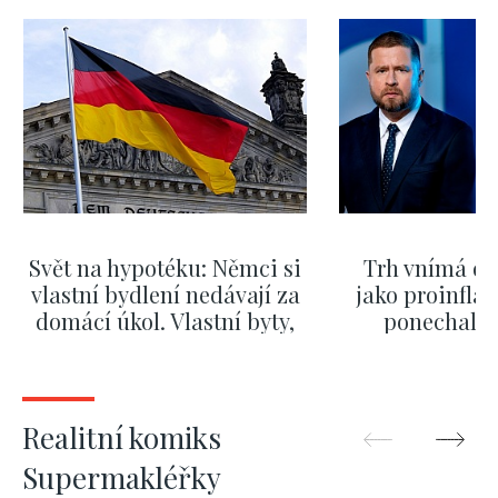
Svět na hypotéku: Němci si
Trh vnímá dě
vlastní bydlení nedávají za
jako proinflač
domácí úkol. Vlastní byty,
ponechali 
kde bydlí někdo jiný
červnových 
ZOBRAZIT DALŠÍ
ZOBRAZIT
Realitní komiks
Supermakléřky