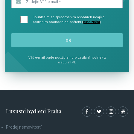
Souhlasím se zpracováním osobních údajů a
zasíláním obchodních sdělení (
plné znění
)
Váš e-mail bude použit jen pro zasílání novinek z
webu YTPI.
Luxusní bydlení Praha
Prodej nemovitostí