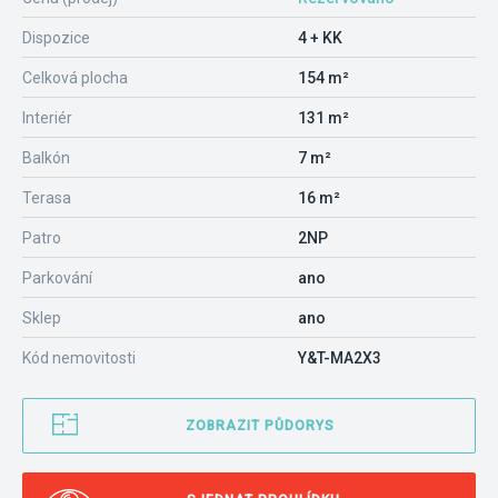
Dispozice
4 + KK
Celková plocha
154 m²
Interiér
131 m²
Balkón
7 m²
Terasa
16 m²
Patro
2NP
Parkování
ano
Sklep
ano
Kód nemovitosti
Y&T-MA2X3
ZOBRAZIT PŮDORYS