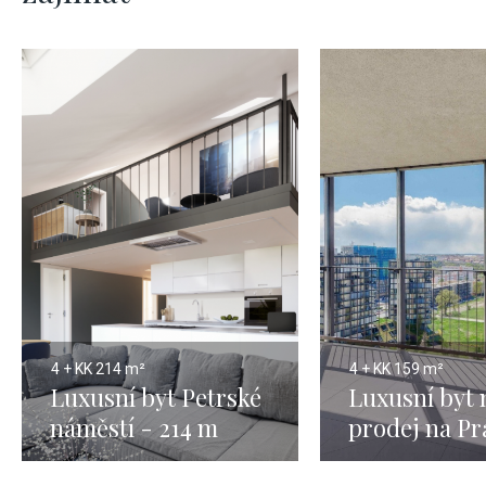
4 + KK
214 m²
4 + KK
159 m²
Luxusní byt Petrské
Luxusní byt 
náměstí - 214 m
prodej na Pr
159m