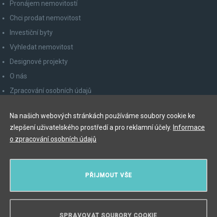
Pronájem nemovitostí
Chci prodat nemovitost
Investiční byty
Vyhledat nemovitost
Designové projekty
O nás
Zpracování osobních údajů
Poučení spotřebitele
Na našich webových stránkách používáme soubory cookie ke
Odhlášení z newsletteru
zlepšení uživatelského prostředí a pro reklamní účely.
Informace
Kontakty
o zpracování osobních údajů
Y&T Luxury Property Prague Czech Republic s.r.o.
PŘIJMOUT VŠE
Elišky Krásnohorské 123/10, 110 00 Praha 1
Myslíková 245/3, 110 00 Praha 1
IČ: 29055113
SPRAVOVAT SOUBORY COOKIE