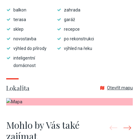
balkon
zahrada
terasa
garáž
sklep
recepce
novostavba
po rekonstrukci
výhled do přírody
výhled na řeku
inteligentní
domácnost
Lokalita
Otevřít mapu
Mohlo by Vás také
zajímat