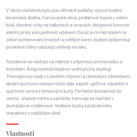
V rámci standardu bytu jsou dřevěné podlahy, vysoce kvalitní
keramická dlažba, francouzská okna, podlahové topení v celém
bytě, dřevěné rošty na balkonech a terasách, designové koncové
elektro prvky a koupelnové vybavení. Důraz je rovněž kladen na
citlivé kombinování tmavých a světlých barev, bydlení zpříjemňují
prosklené stěny nabízející výhledy na řeku.
Rezidence se nachází na nábřeží s příjemnou promenádou a
kotvištěm. Bezprostřední blízkost vodní plochy doplňují
Thomayerovy sady s Löwiteho mlýnem a Libeňským zámečkem,
ideální sportovní relaxaci může dále zajistit i golfové odpaliště či
sportovní centra s tenisovými kurty. Perfektní dostupnost do
centra - stanice metra a zastávky tramvaje se nachází v
docházkové vzdálenosti. Veškeré služby každodenního
charakteru v nejbližším okolí.
Vlastnosti