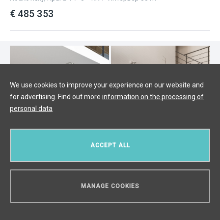
€ 485 353
We use cookies to improve your experience on our website and
for advertising. Find out more
information on the processing of
personal data
ACCEPT ALL
Роскошная лофт-квартира 4+kk
MANAGE COOKIES
на продажу, Прага 4 - 133 м2
НУЖЕН СОВЕТ?