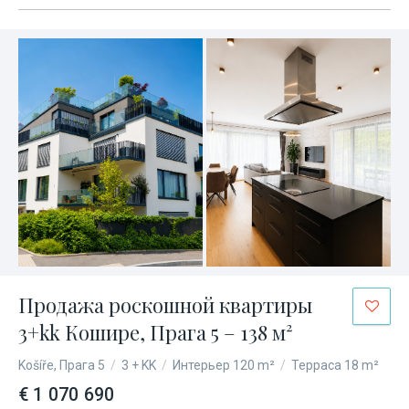
Продажа роскошной квартиры
3+kk Кошире, Прага 5 – 138 м²
Košíře, Прага 5
/
3 + KK
/
Интерьер 120 m²
/
Терраса 18 m²
€ 1 070 690