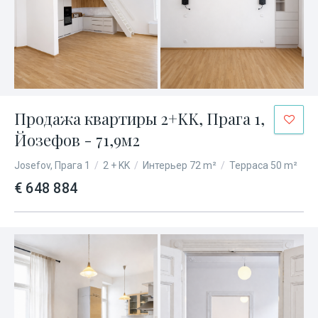
Продажа квартиры 2+KK, Прага 1,
Йозефов - 71,9м2
Josefov, Прага 1
/
2 + KK
/
Интерьер 72 m²
/
Терраса 50 m²
€ 648 884