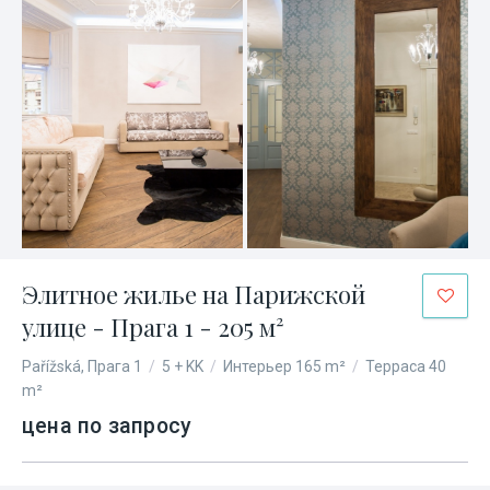
Элитное жилье на Парижской
улице - Прага 1 - 205 м²
Pařížská, Прага 1
/
5 + KK
/
Интерьер 165 m²
/
Терраса 40
m²
цена по запросу