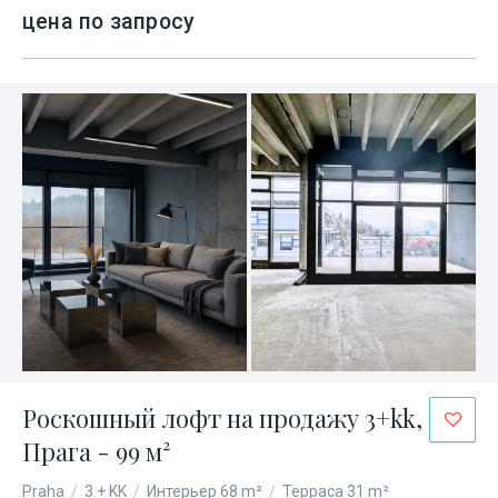
цена по запросу
Роскошный лофт на продажу 3+kk,
Прага - 99 м²
Praha
/
3 + KK
/
Интерьер 68 m²
/
Терраса 31 m²