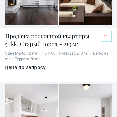
Продажа роскошной квартиры
5+kk, Старый Город - 213 м²
Staré Město, Прага 1
/
5 + KK
/
Интерьер 213 m²
/
Балкон 9
m²
/
Терраса 20 m²
цена по запросу