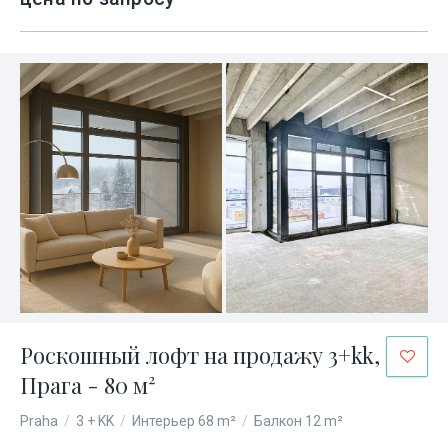
Роскошный лофт на продажу 3+kk,
Прага - 80 м²
Praha
/
3 + KK
/
Интерьер 68 m²
/
Балкон 12 m²