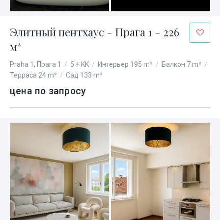
Элитный пентхаус - Прага 1 - 226
м²
Praha 1, Прага 1
/
5 + KK
/
Интерьер 195 m²
/
Балкон 7 m²
/
Терраса 24 m²
/
Сад 133 m²
цена по запросу