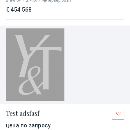
Břevnov
/
2 + KK
/
Интерьер 60 m²
€ 454 568
Test adsfasf
цена по запросу