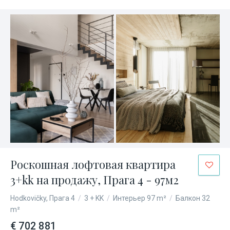
Роскошная лофтовая квартира
3+kk на продажу, Прага 4 - 97м2
Hodkovičky, Прага 4
/
3 + KK
/
Интерьер 97 m²
/
Балкон 32
m²
€ 702 881