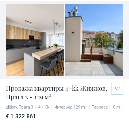
Продажа квартиры 4+kk Жижков,
Прага 3 - 129 м²
Žižkov, Прага 3
/
4 + KK
/
Интерьер 129 m²
/
Терраса 110 m²
€ 1 322 861