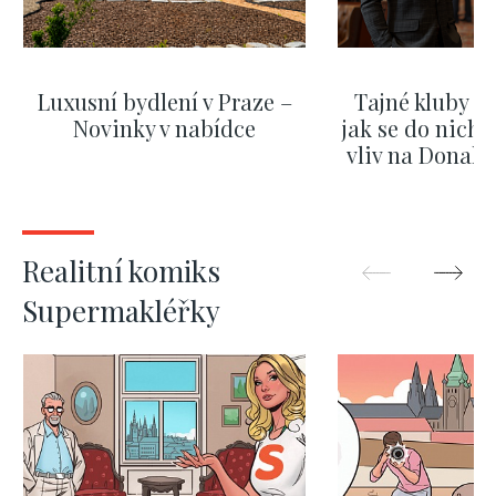
Luxusní bydlení v Praze –
Tajné kluby m
Novinky v nabídce
jak se do nich d
vliv na Donald
nejas
SHOW MORE
SHOW M
Realitní komiks
Supermakléřky