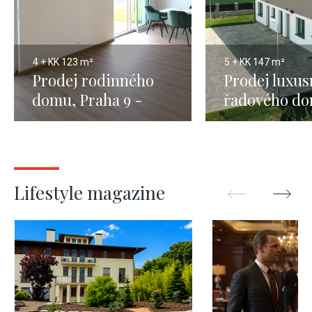
4 + KK
123 m²
5 + KK
147 m²
Prodej rodinného
Prodej luxus
domu, Praha 9 -
řadového do
176m
Tuřany - 131
Lifestyle magazine