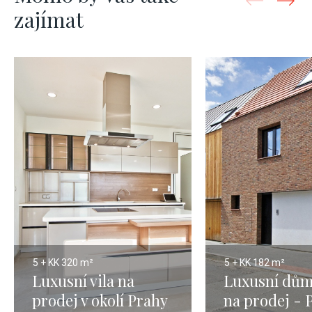
zajímat
5 + KK
320 m²
5 + KK
182 m²
Luxusní vila na
Luxusní dům
prodej v okolí Prahy
na prodej - 