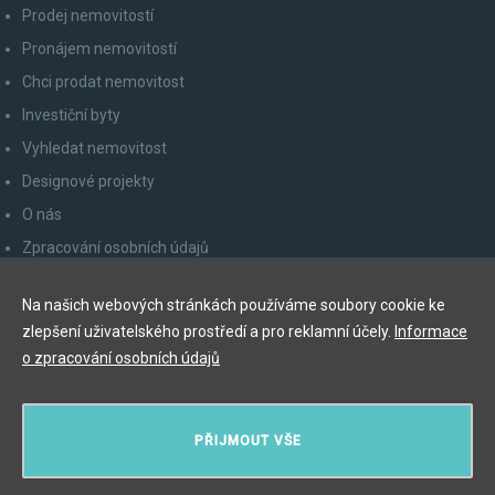
Prodej nemovitostí
Pronájem nemovitostí
Chci prodat nemovitost
Investiční byty
Vyhledat nemovitost
Designové projekty
O nás
Zpracování osobních údajů
Poučení spotřebitele
Na našich webových stránkách používáme soubory cookie ke
Odhlášení z newsletteru
zlepšení uživatelského prostředí a pro reklamní účely.
Informace
Kontakty
o zpracování osobních údajů
Y&T Luxury Property Prague Czech Republic s.r.o.
PŘIJMOUT VŠE
Elišky Krásnohorské 123/10, 110 00 Praha 1
Myslíková 245/3, 110 00 Praha 1