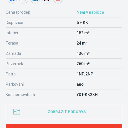
Cena (prodej)
Není v nabídce
Dispozice
5 + KK
Interiér
152 m²
Terasa
24 m²
Zahrada
136 m²
Pozemek
260 m²
Patro
1NP, 2NP
Parkování
ano
Kód nemovitosti
Y&T-KK2XH
ZOBRAZIT PŮDORYS