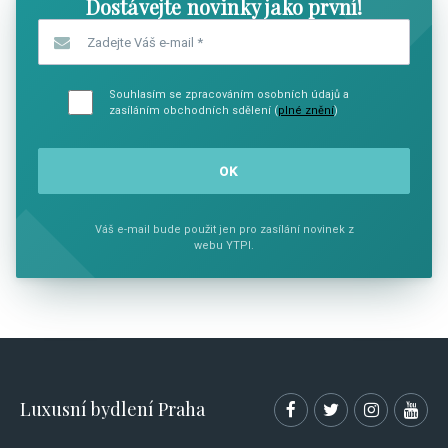
Dostávejte novinky jako první!
Zadejte Váš e-mail
*
Souhlasím se zpracováním osobních údajů a
zasíláním obchodních sdělení (
plné znění
)
Váš e-mail bude použit jen pro zasílání novinek z
webu YTPI.
Luxusní bydlení Praha