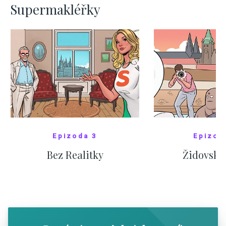
Supermakléřky
Epizoda 3
Epizod
Bez Realitky
Židovské
SHOW COMICS
SHOW CO