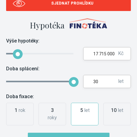
SJEDNAT PROHLÍDKU
Hypotéka
Výše hypotéky:
Kč
Doba splácení:
let
Doba fixace:
1
rok
3
5
let
10
let
roky