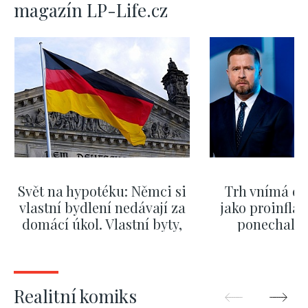
magazín LP-Life.cz
Svět na hypotéku: Němci si
Trh vnímá dě
vlastní bydlení nedávají za
jako proinflač
domácí úkol. Vlastní byty,
ponechali 
kde bydlí někdo jiný
červnových 
ZOBRAZIT DALŠÍ
ZOBRAZIT
Realitní komiks