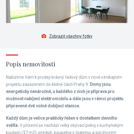
Zobrazit všechny fotky
Popis nemovitosti
Nabízíme Vám k prodeji krásný řadový dům v nově vznikajícím
projektu zasazeném do klidné části Prahy 9.
Domy jsou
energeticky nenáročné, u každého z nich je příprava pro
možnost nabíjení elektromobilu a dále jsou v rámci projektu
připravené dvě volné dobíjecí stanice.
Každý dům je velice prakticky řešen s dostatkem denního
světla.
V přízemí se nachází velký obývací pokoj s kuchyňským
koutem (37 m2), předsíň, koupelna s toaletou a sprchovým