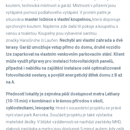
koutem, technická místnost a garáž. Místnosti v přízemí jsou
vytápěné pomocí podlahového vytápění. V prvním patře je
situována
master ložnice s vlastní koupelnou,
která disponuje
sprchovým koutem. Najdeme zde další tři pokoje a koupelnu s
vanou a toaletou. Koupelny jsou vybavené sanitou
značky HansGrohe či Laufen.
Nechybí ani vlastní zahrada a dvě
terasy. Garáž umožňuje vstup přímo do domu, druhé vozidlo
lze zaparkovat na vlastním venkovním parkovacím stání. Klient
může využít přípravy pro instalaci fotovoltaických panelů,
případně i nabídku na zajištění instalace celé optimalizované
fotovoltaické sestavy, a povýšit energetický štítek domu z B až
na A.
Předností lokality je zejména pěší dostupnost metra Letňany
(10-15 min) v kombinaci s krásnou přírodou v okolí,
cyklostezkami, lesoparky.
Hned v sousedství projektu se právě
nyní staví park Aerovka. Součástí projektu je také výstavba
mateřské školky. V blízké vzdálenosti se nachází zastávky MHD,
vlaková zastávka a metro jsou dostupné 5 minut autem, kdy celá