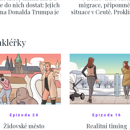
se do nich dostat: Jejich
migrace, připomně
v na Donalda Trumpa je
situace v Ceutě. Prokl
nejasný
migrační pakt Čes
pomáhá více než
Okamurova videa
SHOW MORE
SHOW MORE
akléřky
Epizoda 24
Epizoda 16
Židovské město
Realitní timing