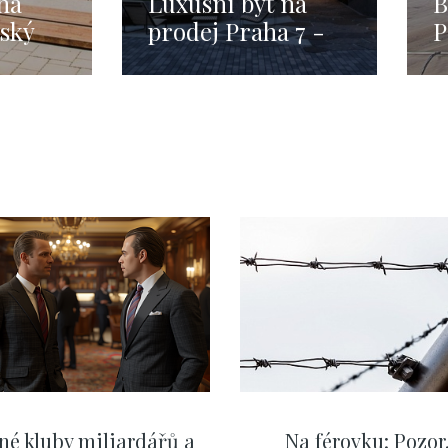
na
Luxusní byt na
B
ský
prodej Praha 7 -
P
m
90m
né kluby miliardářů a
Na férovku: Pozor