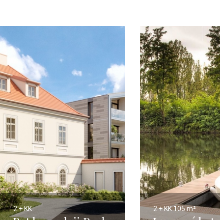
2 + KK
2 + KK
105 m²