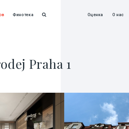
ов
Финотека
Оценка
О нас
odej Praha 1