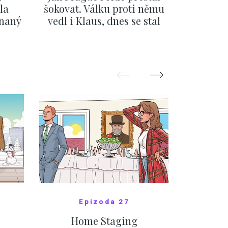
la
šokovat. Válku proti němu
svatbě, 
ínaný
vedl i Klaus, dnes se stal
natož al
ku
běžným pražským
pozor 
festivalem
SHOW MORE
Epizoda 27
Home Staging
10