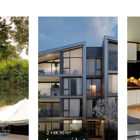
2 + KK
90 m²
2 