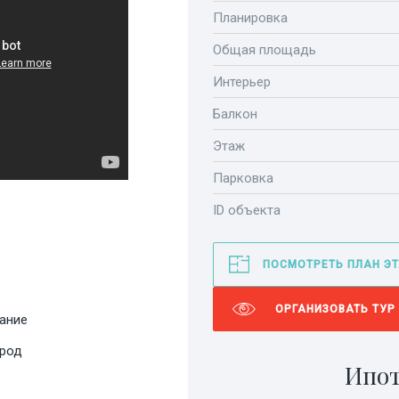
Планировка
Общая площадь
Интерьер
Балкон
Этаж
Парковка
ID объекта
ПОСМОТРЕТЬ ПЛАН Э
ОРГАНИЗОВАТЬ ТУР
ание
ород
Ипот