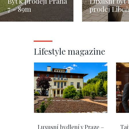
Byt k prodeji Praha
Luxusní byt 
7 - 89m
prodej Libeň
ostrov - 105
Lifestyle magazine
Luxusní bydlení v Praze –
Taj