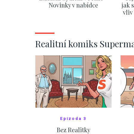
Novinky v nabídce
jak 
vli
SHOW MORE
Realitní komiks Superm
Epizoda 3
Bez Realitky