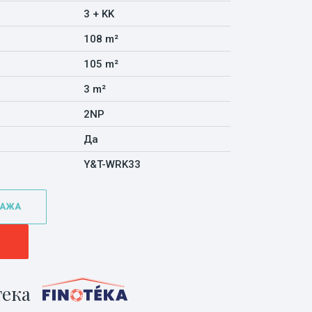
3 + KK
108 m²
105 m²
3 m²
2NP
Да
Y&T-WRK33
ТАЖА
ека