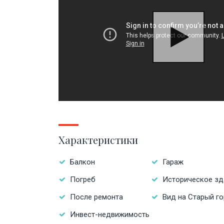
Характеристики
Балкон
Гараж
Погреб
Историческое зд
После ремонта
Вид на Старый г
Инвест-недвижимость