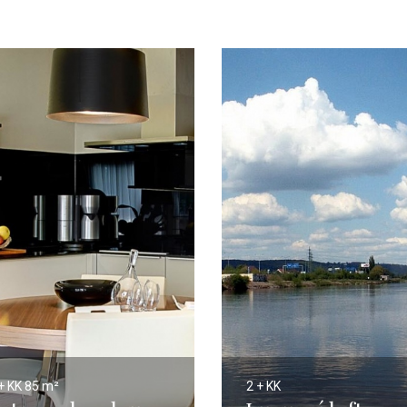
+ KK
85 m²
2 + KK