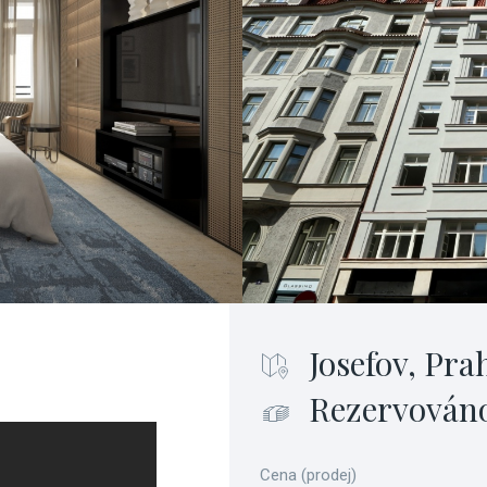
Josefov, Pra
Rezervován
Cena (prodej)