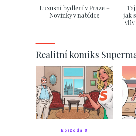
Luxusní bydlení v Praze –
Taj
Novinky v nabídce
jak 
vli
ZOBRAZIT DALŠÍ
Realitní komiks Superm
Epizoda 3