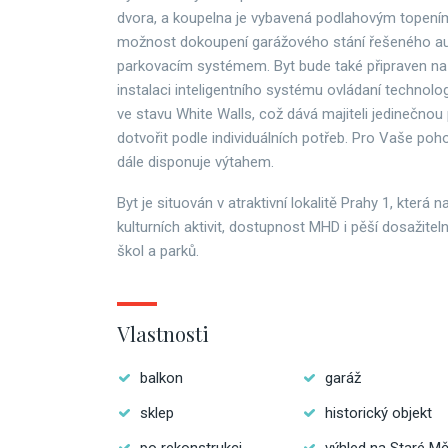
dvora, a koupelna je vybavená podlahovým topením.
možnost dokoupení garážového stání řešeného 
parkovacím systémem. Byt bude také připraven na
instalaci inteligentního systému ovládaní technolo
ve stavu White Walls, což dává majiteli jedinečnou p
dotvořit podle individuálních potřeb. Pro Vaše poho
dále disponuje výtahem.
Byt je situován v atraktivní lokalitě Prahy 1, která 
kulturních aktivit, dostupnost MHD i pěší dosažit
škol a parků.
Vlastnosti
balkon
garáž
sklep
historický objekt