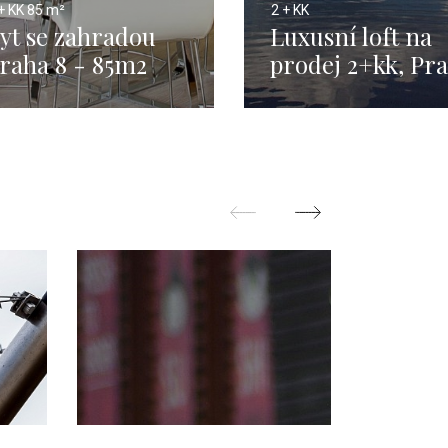
+ KK
85 m²
2 + KK
yt se zahradou
Luxusní loft na
raha 8 - 85m2
prodej 2+kk, Pr
Modřany - 101 