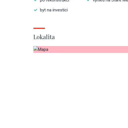
po rekonstrukci
výhled na Staré M
byt na investici
Lokalita