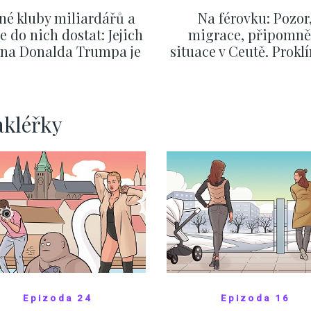
né kluby miliardářů a
Na férovku: Pozor
se do nich dostat: Jejich
migrace, připomně
v na Donalda Trumpa je
situace v Ceutě. Prokl
nejasný
migrační pakt Čes
pomáhá více než
Okamurova videa
ZOBRAZIT DALŠÍ
ZOBRAZIT DALŠÍ
akléřky
Epizoda 24
Epizoda 16