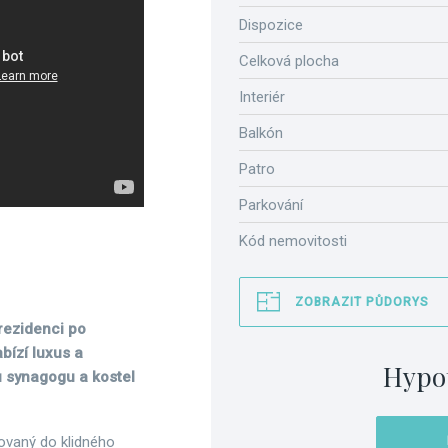
Dispozice
Celková plocha
Interiér
Balkón
Patro
Parkování
Kód nemovitosti
ZOBRAZIT PŮDORYS
rezidenci po
bízí luxus a
Hypo
u synagogu a kostel
tovaný do klidného