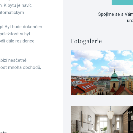
 K bytu je navíc
automatickým
Spojíme se s Vám
úr
gií. Byt bude dokončen
říležitost si byt
Fotogalerie
dlí dále rezidence
nabízí nesčetně
elnost mnoha obchodů,