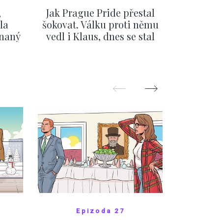
,
Jak Prague Pride přestal
Beru s
la
šokovat. Válku proti němu
svatbě, 
ínaný
vedl i Klaus, dnes se stal
natož al
ku
běžným pražským
pozor 
festivalem
ZOBRAZIT DALŠÍ
Z
Epizoda 27