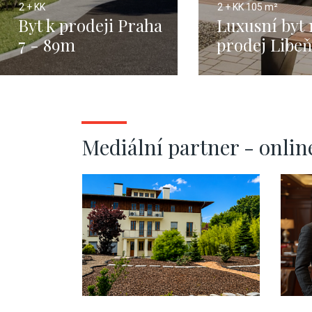
2 + KK
2 + KK
105 m²
Byt k prodeji Praha
Luxusní byt 
7 - 89m
prodej Libeň
ostrov - 105
Mediální partner - onlin