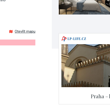
ěsto
Otevřít mapu
Praha – 