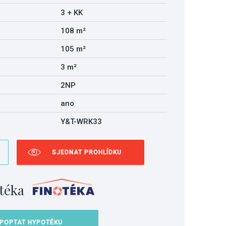
3 + KK
108 m²
105 m²
3 m²
2NP
ano
Y&T-WRK33
SJEDNAT PROHLÍDKU
téka
POPTAT HYPOTÉKU