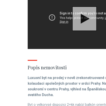
Popis nemovitosti
Luxusní byt na prodej v nově zrekonstruované 
kolaudaci společných prostor v srdci Prahy. Na
soukromí v centru Prahy, výhled na Španělsko
svatého Ducha.
Byt o velkorysé dispozici 2+kk nabízí balkón orien