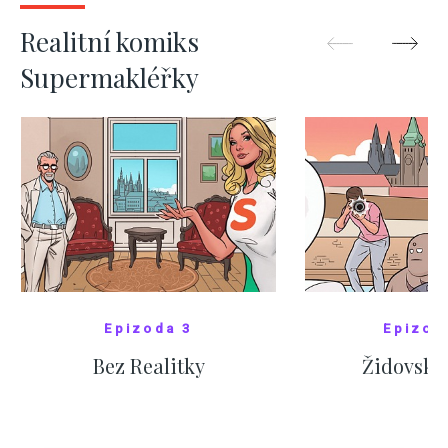
ZOBRAZIT DALŠÍ
ZOBRAZIT
Realitní komiks
Supermakléřky
Epizoda 3
Epizod
Bez Realitky
Židovské
SHOW COMICS
SHOW CO