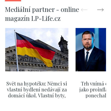
Mediální partner - online
magazín LP-Life.cz
Svět na hypotéku: Němci si
Trh vnímá dě
vlastní bydlení nedávají za
jako proinflač
domácí úkol. Vlastní byty,
ponechali 
kde bydlí někdo jiný
červnových 