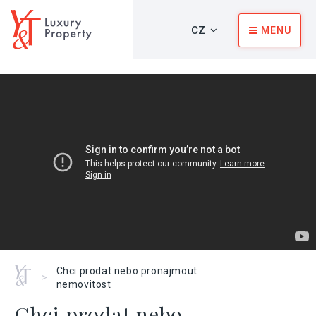
CZ
MENU
Home
Chci prodat nebo pronajmout
>
nemovitost
Chci prodat nebo