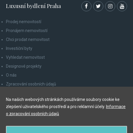
Luxusní bydlení Praha
Prodej nemovitostí
Pronájem nemovitostí
Chci prodat nemovitost
Investiční byty
Vyhledat nemovitost
Designové projekty
O nás
Zpracování osobních údajů
Poučení spotřebitele
Na našich webových stránkách používáme soubory cookie ke
Odhlášení z newsletteru
zlepšení uživatelského prostředí a pro reklamní účely.
Informace
Kontakty
o zpracování osobních údajů
Y&T Luxury Property Prague Czech Republic s.r.o.