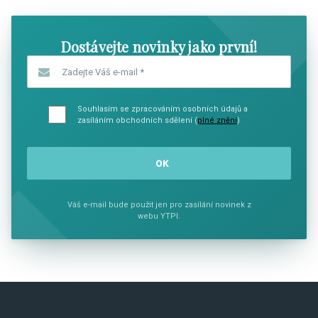
Dostávejte novinky jako první!
Zadejte Váš e-mail
*
Souhlasím se zpracováním osobních údajů a
zasíláním obchodních sdělení (
plné znění
)
Váš e-mail bude použit jen pro zasílání novinek z
webu YTPI.