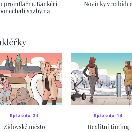
o proinflační. Bankéři
Novinky v nabídc
ponechali sazby na
ervnových hodnotách
ZOBRAZIT DALŠÍ
ZOBRAZIT DALŠÍ
akléřky
Epizoda 24
Epizoda 16
Židovské město
Realitní timing