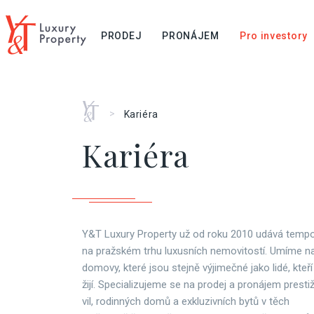
PRODEJ
PRONÁJEM
Pro investory
Home
>
Kariéra
Kariéra
Y&T Luxury Property už od roku 2010 udává tempo
na pražském trhu luxusních nemovitostí. Umíme na
domovy, které jsou stejně výjimečné jako lidé, kteří
žijí. Specializujeme se na prodej a pronájem presti
vil, rodinných domů a exkluzivních bytů v těch