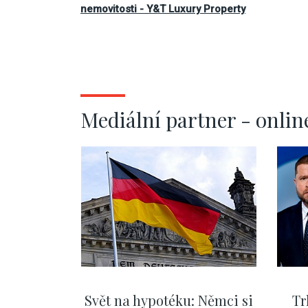
nemovitosti - Y&T Luxury Property
Mediální partner - onlin
Svět na hypotéku: Němci si
Tr