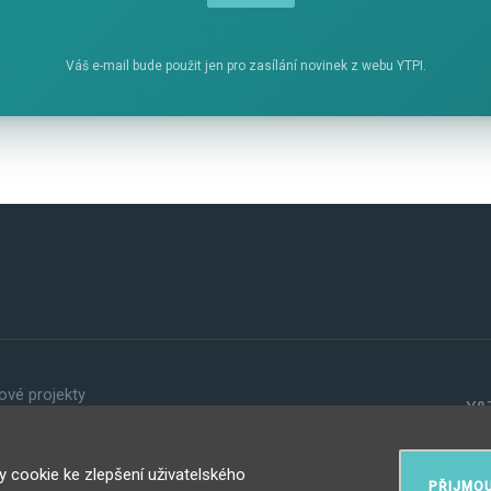
Váš e-mail bude použit jen pro zasílání novinek z webu YTPI.
ové projekty
Y&T
vání osobních údajů
cookie ke zlepšení uživatelského
PŘIJMOU