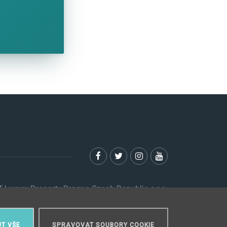
 Luxury Property Prague Czech Republic s.r.o.
Elišky Krásnohorské 123/10, 110 00 Praha 1
Myslíková 245/3, 110 00 Praha 1
T VŠE
SPRAVOVAT SOUBORY COOKIE