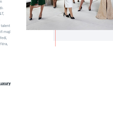
ům
up,
&T,
i
 talent
ří mají
ředí,
féra,
Luxury