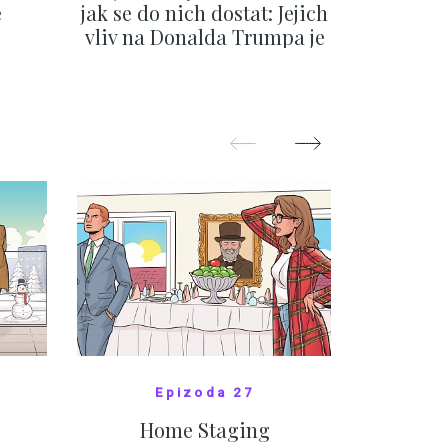
e
jak se do nich dostat: Jejich
migra
vliv na Donalda Trumpa je
situace 
nejasný
migra
pom
Oka
ZOBRAZIT DALŠÍ
Z
Epizoda 27
Home Staging
10