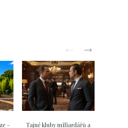
ze –
Tajné kluby miliardářů a
Na f