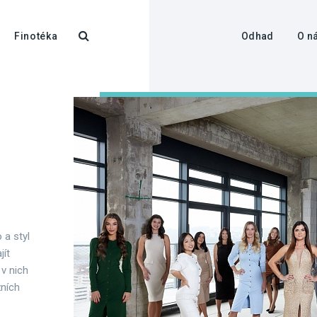
Finotéka
Odhad
O n
 a styl
jít
 v nich
žních