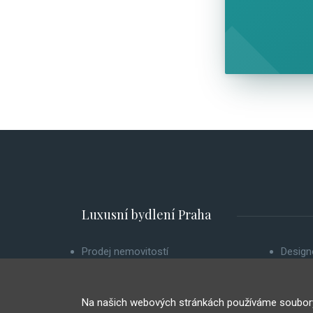
Luxusní bydlení Praha
Prodej nemovitostí
Design
Pronájem nemovitostí
O nás
Chci prodat nemovitost
Zpraco
Na našich webových stránkách používáme soubory 