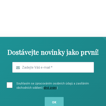
SHOW COMICS
SHOW COMICS
Dostávejte novinky jako první!
Zadejte Váš e-mail
*
Souhlasím se zpracováním osobních údajů a zasíláním
obchodních sdělení (
plné znění
)