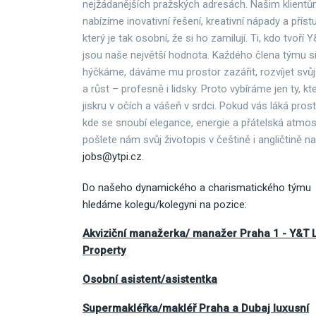
nejžádanějších pražských adresách. Našim klient
nabízíme inovativní řešení, kreativní nápady a příst
který je tak osobní, že si ho zamilují. Ti, kdo tvoří Y
jsou naše největší hodnota. Každého člena týmu s
hýčkáme, dáváme mu prostor zazářit, rozvíjet svůj
a růst – profesně i lidsky. Proto vybíráme jen ty, kte
jiskru v očích a vášeň v srdci. Pokud vás láká prost
kde se snoubí elegance, energie a přátelská atmos
pošlete nám svůj životopis v češtině i angličtině na
jobs@ytpi.cz
.
Do našeho dynamického a charismatického týmu
hledáme kolegu/kolegyni na pozice:
Akviziční manažerka/ manažer Praha 1 - Y&T 
Property
Osobní asistent/asistentka
Supermakléřka/makléř Praha a Dubaj luxusní