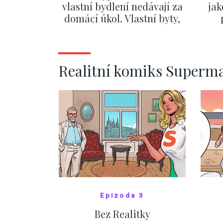
vlastní bydlení nedávají za
jak
domácí úkol. Vlastní byty,
kde bydlí někdo jiný
č
ZOBRAZIT DALŠÍ
Realitní komiks Superm
Epizoda 3
Bez Realitky