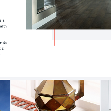
s a
litní
Tento
z z
–