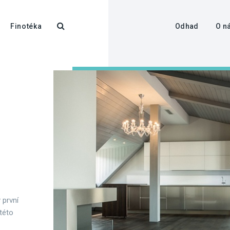
Finotéka
Odhad
O n
 první
 této