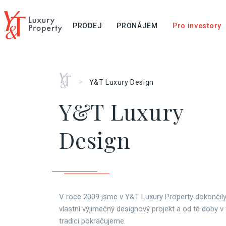
PRODEJ
PRONÁJEM
Pro investory
Home
>
Y&T Luxury Design
Y&T Luxury
Design
V roce 2009 jsme v Y&T Luxury Property dokončily
vlastní výjimečný designový projekt a od té doby v
tradici pokračujeme.