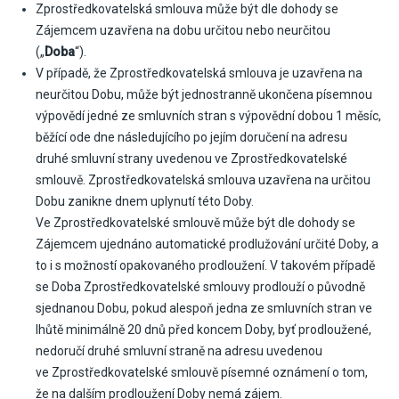
Zprostředkovatelská smlouva může být dle dohody se
Zájemcem uzavřena na dobu určitou nebo neurčitou
(„
Doba
“).
V případě, že Zprostředkovatelská smlouva je uzavřena na
neurčitou Dobu, může být jednostranně ukončena písemnou
výpovědí jedné ze smluvních stran s výpovědní dobou 1 měsíc,
běžící ode dne následujícího po jejím doručení na adresu
druhé smluvní strany uvedenou ve Zprostředkovatelské
smlouvě. Zprostředkovatelská smlouva uzavřena na určitou
Dobu zanikne dnem uplynutí této Doby.
Ve Zprostředkovatelské smlouvě může být dle dohody se
Zájemcem ujednáno automatické prodlužování určité Doby, a
to i s možností opakovaného prodloužení. V takovém případě
se Doba Zprostředkovatelské smlouvy prodlouží o původně
sjednanou Dobu, pokud alespoň jedna ze smluvních stran ve
lhůtě minimálně 20 dnů před koncem Doby, byť prodloužené,
nedoručí druhé smluvní straně na adresu uvedenou
ve Zprostředkovatelské smlouvě písemné oznámení o tom,
že na dalším prodloužení Doby nemá zájem.