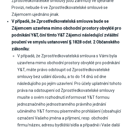
Zprostředkovatelské smlouvy jsou zahrnuty ve sjednané
Provizi, nebude-li ve Zprostředkovatelské smlouvě se
Zájemcem ujednáno jinak.
V případě, že Zprostředkovatelská smlouva bude se
Zájemcem uzavřena mimo obchodní prostory obvyklé pro
podnikání Y&T, činí tímto Y&T Zájemci následující zvláštní
poučení ve smyslu ustanovení § 1828 odst. 2 Občanského
zákoníku:
V případě, že Zprostředkovatelská smlouva s Vámi byla
uzavřena mimo obchodní prostory obvyklé pro podnikání
Y&T, máte právo odstoupit od Zprostředkovatelské
smlouvy bez udání důvodu, a to do 14 dnů od dne
následujícího po jejím uzavření. Pro účely uplatnění tohoto
práva na odstoupení od Zprostředkovatelské smlouvy
musíte o svém rozhodnutí informovat Y&T formou
jednoznačného jednostranného právního jednání
učiněného Y&T formou písemného prohlášení (obsahující
označení Vašeho jména a příjmení, resp. obchodní
firmu/název, adresu bydliště/sídla a případně i Vaše další