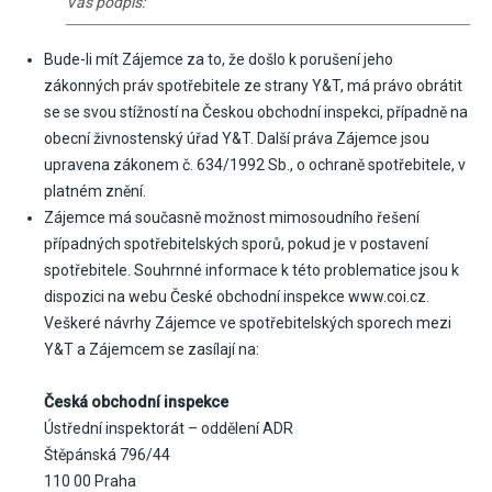
Váš podpis:
Bude-li mít Zájemce za to, že došlo k porušení jeho
zákonných práv spotřebitele ze strany Y&T, má právo obrátit
se se svou stížností na Českou obchodní inspekci, případně na
obecní živnostenský úřad Y&T. Další práva Zájemce jsou
upravena zákonem č. 634/1992 Sb., o ochraně spotřebitele, v
platném znění.
Zájemce má současně možnost mimosoudního řešení
případných spotřebitelských sporů, pokud je v postavení
spotřebitele. Souhrnné informace k této problematice jsou k
dispozici na webu České obchodní inspekce
www.coi.cz
.
Veškeré návrhy Zájemce ve spotřebitelských sporech mezi
Y&T a Zájemcem se zasílají na:
Česká obchodní inspekce
Ústřední inspektorát – oddělení ADR
Štěpánská 796/44
110 00 Praha