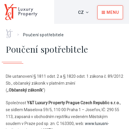
CZ
MENU
Home
>
Poučení spotřebitele
Poučení spotřebitele
Dle ustanovení § 1811 odst. 2 a § 1820 odst. 1 zákona č. 89/2012
Sb., občanský zákoník v platném znění
(„
Občanský zákoník
“)
Společnost
Y&T Luxury Property Prague Czech Republic s.r.o.
,
se sídlem Maiselova 59/5, 110 00 Praha 1 – Josefov, IČ: 290 55
113, zapsaná v obchodním rejstříku vedeném Městským
soudem v Praze pod sp. zn. C 163300, web:
www.luxusni-