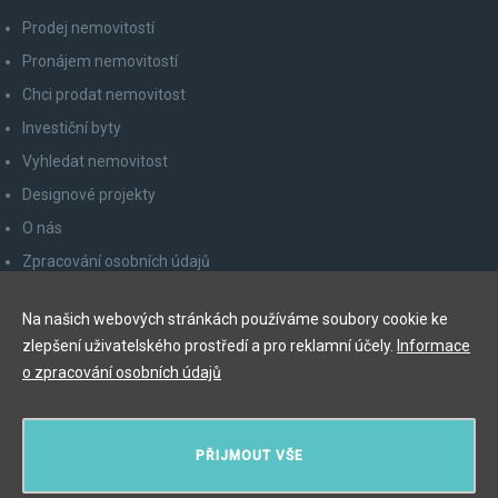
Prodej nemovitostí
Pronájem nemovitostí
Chci prodat nemovitost
Investiční byty
Vyhledat nemovitost
Designové projekty
O nás
Zpracování osobních údajů
Poučení spotřebitele
Na našich webových stránkách používáme soubory cookie ke
Odhlášení z newsletteru
zlepšení uživatelského prostředí a pro reklamní účely.
Informace
Kontakty
o zpracování osobních údajů
Y&T Luxury Property Prague Czech Republic s.r.o.
PŘIJMOUT VŠE
Elišky Krásnohorské 123/10, 110 00 Praha 1