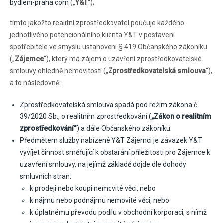
bydleni-praha.com
(„
Y&T
“);
tímto jakožto realitní zprostředkovatel poučuje každého
jednotlivého potencionálního klienta Y&T v postavení
spotřebitele ve smyslu ustanovení § 419 Občanského zákoníku
(„
Zájemce
“), který má zájem o uzavření zprostředkovatelské
smlouvy ohledně nemovitostí („
Zprostředkovatelská smlouva
“),
a to následovně:
Zprostředkovatelská smlouva spadá pod režim zákona č.
39/2020 Sb., o realitním zprostředkování (
„Zákon o realitním
zprostředkování“
) a dále Občanského zákoníku.
Předmětem služby nabízené Y&T Zájemci je závazek Y&T
vyvíjet činnost směřující k obstarání příležitosti pro Zájemce k
uzavření smlouvy, na jejímž základě dojde dle dohody
smluvních stran:
k prodeji nebo koupi nemovité věci, nebo
k nájmu nebo podnájmu nemovité věci, nebo
k úplatnému převodu podílu v obchodní korporaci, s nímž