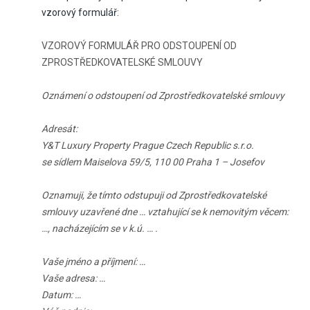
vzorový formulář:
VZOROVÝ FORMULÁŘ PRO ODSTOUPENÍ OD
ZPROSTŘEDKOVATELSKÉ SMLOUVY
Oznámení o odstoupení od Zprostředkovatelské smlouvy
Adresát:
Y&T Luxury Property Prague Czech Republic s.r.o.
se sídlem Maiselova 59/5, 110 00 Praha 1 – Josefov
Oznamuji, že tímto odstupuji od Zprostředkovatelské
smlouvy uzavřené dne … vztahující se k nemovitým věcem:
…, nacházejícím se v k.ú. … .
Vaše jméno a příjmení: …
Vaše adresa: …
Datum: …