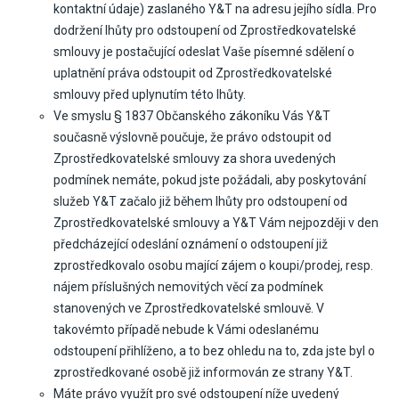
kontaktní údaje) zaslaného Y&T na adresu jejího sídla. Pro
dodržení lhůty pro odstoupení od Zprostředkovatelské
smlouvy je postačující odeslat Vaše písemné sdělení o
uplatnění práva odstoupit od Zprostředkovatelské
smlouvy před uplynutím této lhůty.
Ve smyslu § 1837 Občanského zákoníku Vás Y&T
současně výslovně poučuje, že právo odstoupit od
Zprostředkovatelské smlouvy za shora uvedených
podmínek nemáte, pokud jste požádali, aby poskytování
služeb Y&T začalo již během lhůty pro odstoupení od
Zprostředkovatelské smlouvy a Y&T Vám nejpozději v den
předcházející odeslání oznámení o odstoupení již
zprostředkovalo osobu mající zájem o koupi/prodej, resp.
nájem příslušných nemovitých věcí za podmínek
stanovených ve Zprostředkovatelské smlouvě. V
takovémto případě nebude k Vámi odeslanému
odstoupení přihlíženo, a to bez ohledu na to, zda jste byl o
zprostředkované osobě již informován ze strany Y&T.
Máte právo využít pro své odstoupení níže uvedený