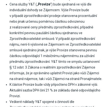
Cena služby Y&T („
Provize
“) bude sjednaná ve výši dle
individuální dohody se Zájemcem. Výše Provize bude
v případě zprostředkování prodeje stanovena procentuální
nebo jinak určenou poměrnou částkou odvozenou
z realizované ceny předmětu zprostředkování, případně
konkrétní pevnou paušální částkou sjednanou ve
Zprostředkovatelské smlouvě. V případě zprostředkování
nájmu, není-li výslovně se Zájemcem ve Zprostředkovatelské
smlouvě sjednáno jinak, je výše Provize stanovena pevnou
částkou odpovídající 1 měsíčnímu nájemnému za užívání
předmětu zprostředkování. Y&T tímto ve smyslu ustanovení
§ 12 odst. 3 Zákona o realitním zprostředkování Zájemce
informuje, že je oprávněno uplatnit Provizi jako vůči Zájemci
na straně nájemce, tak i vůči Zájemci na straně Pronajímatele.
K částce Provize bude vždy připočteno DPH v zákonné výši.
Aktuální sazba DPH činí 21 % ze základu daně odpovídajícího
Provizi.
Veškeré náklady Y&T spojené s činností dle