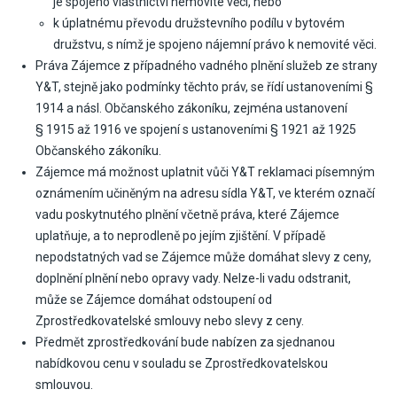
je spojeno vlastnictví nemovité věci, nebo
k úplatnému převodu družstevního podílu v bytovém
družstvu, s nímž je spojeno nájemní právo k nemovité věci.
Práva Zájemce z případného vadného plnění služeb ze strany
Y&T, stejně jako podmínky těchto práv, se řídí ustanoveními §
1914 a násl. Občanského zákoníku, zejména ustanovení
§ 1915 až 1916 ve spojení s ustanoveními § 1921 až 1925
Občanského zákoníku.
Zájemce má možnost uplatnit vůči Y&T reklamaci písemným
oznámením učiněným na adresu sídla Y&T, ve kterém označí
vadu poskytnutého plnění včetně práva, které Zájemce
uplatňuje, a to neprodleně po jejím zjištění. V případě
nepodstatných vad se Zájemce může domáhat slevy z ceny,
doplnění plnění nebo opravy vady. Nelze-li vadu odstranit,
může se Zájemce domáhat odstoupení od
Zprostředkovatelské smlouvy nebo slevy z ceny.
Předmět zprostředkování bude nabízen za sjednanou
nabídkovou cenu v souladu se Zprostředkovatelskou
smlouvou.