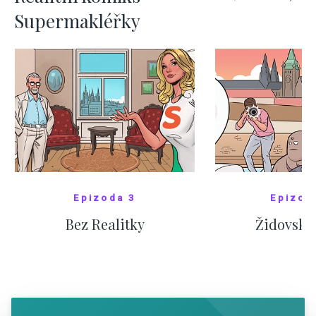
Supermakléřky
Epizoda 3
Epizod
Bez Realitky
Židovské
SHOW COMICS
SHOW CO