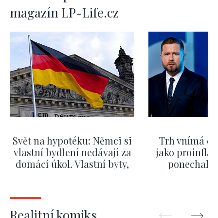
magazín LP-Life.cz
Svět na hypotéku: Němci si
Trh vnímá dě
vlastní bydlení nedávají za
jako proinflač
domácí úkol. Vlastní byty,
ponechali 
kde bydlí někdo jiný
červnových 
ZOBRAZIT DALŠÍ
ZOBRAZIT
Realitní komiks