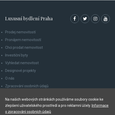
Luxusní bydlení Praha
Prodej nemovitostí
Pronájem nemovitostí
Chci prodat nemovitost
Investiční byty
Vyhledat nemovitost
Designové projekty
O nás
Zpracování osobních údajů
Poučení spotřebitele
Na našich webových stránkách používáme soubory cookie ke
Odhlášení z newsletteru
zlepšení uživatelského prostředí a pro reklamní účely.
Informace
Kontakty
o zpracování osobních údajů