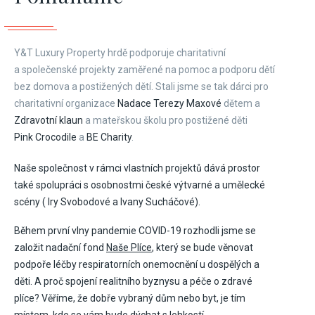
Y&T Luxury Property hrdě podporuje charitativní
a společenské projekty zaměřené na pomoc a podporu dětí
bez domova a postižených dětí. Stali jsme se tak dárci pro
charitativní organizace
Nadace Terezy Maxové
dětem a
Zdravotní klaun
a mateřskou školu pro postižené děti
Pink Crocodile
a
BE Charity
.
Naše společnost v rámci vlastních projektů dává prostor
také spolupráci s osobnostmi české výtvarné a umělecké
scény (
Iry Svobodové
a
Ivany Sucháčové
).
Během první vlny pandemie COVID-19 rozhodli jsme se
založit nadační fond
Naše Plíce
, který se bude věnovat
podpoře léčby respiratorních onemocnění u dospělých a
děti. A proč spojení realitního byznysu a péče o zdravé
plíce? Věříme, že dobře vybraný dům nebo byt, je tím