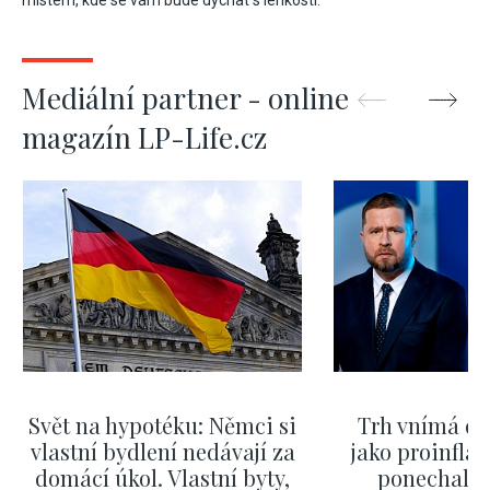
místem, kde se vám bude dýchat s lehkostí.
Mediální partner - online
magazín LP-Life.cz
Svět na hypotéku: Němci si
Trh vnímá dě
vlastní bydlení nedávají za
jako proinflač
domácí úkol. Vlastní byty,
ponechali 