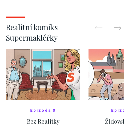
kde bydlí někdo jiný
červnových 
ZOBRAZIT DALŠÍ
ZOBRAZIT
Realitní komiks
Supermakléřky
Epizoda 3
Epizod
Bez Realitky
Židovské