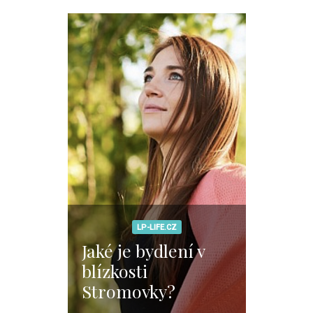
LP-LIFE.CZ
Jaké je bydlení v
blízkosti
Stromovky?