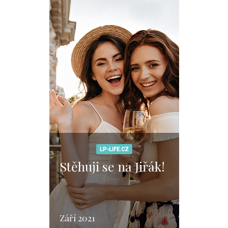
LP-LIFE.CZ
Stěhuji se na Jiřák!
Září 2021