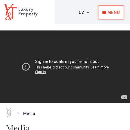
CZ
MENU
Home
>
Media
Media