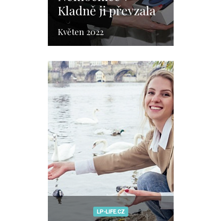
Kladně ji převzala
od nadace a
Květen 2022
hokejových Rytířů
Zdroj
LP-LIFE.CZ