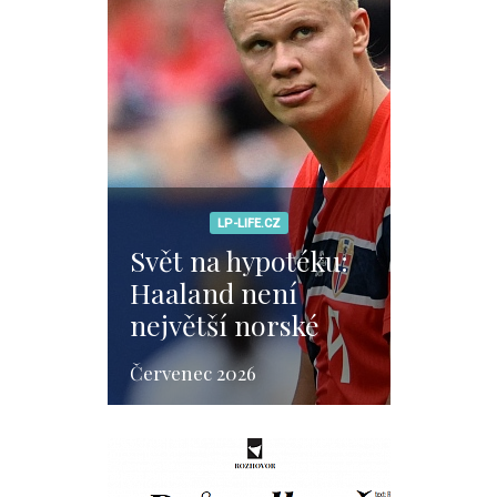
LP-LIFE.CZ
Svět na hypotéku:
Haaland není
největší norské
bohatství. Je jím
Červenec 2026
rozhodnutí, které
změnilo celou
zemi