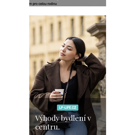
park v Libni?
LP-LIFE.CZ
Výhody bydlení v
centru.