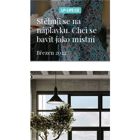
LP-LIFE.CZ
Stěhuji se na
náplavku. Chci se
bavit jako místní
Březen 2022