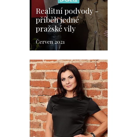
LP-LIFE.CZ
Realitní podvody -
příběh jedné
pražské vily
Červen 2021