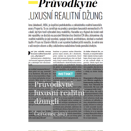
INSTINKT
Průvodkyně
luxusní realitní
džungli
Červenec 2023