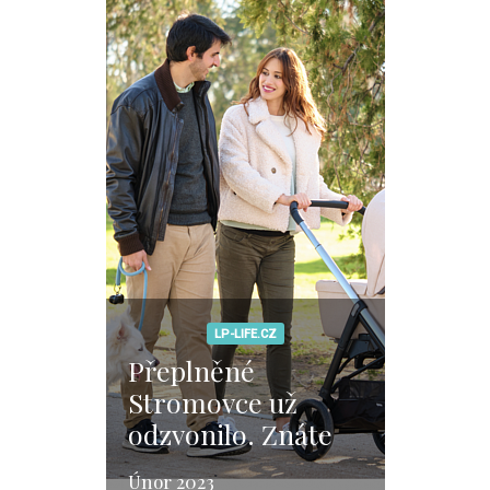
LP-LIFE.CZ
Přeplněné
Stromovce už
odzvonilo. Znáte
tenhle opomíjený
Únor 2023