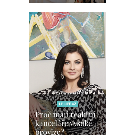
LP-LIFE.CZ
Proč mají realitní
kanceláře vysoké
provize?