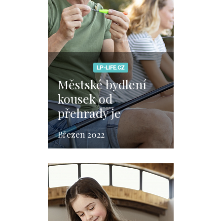
LP-LIFE.CZ
Městské bydlení
kousek od
přehrady je
ideálním místem
Březen 2022
pro rybaření