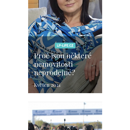
LP-LIFE.CZ
Proč jsou některé
nemovitosti
neprodejné?
Květen 2021