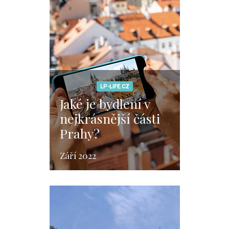
LP-LIFE.CZ
Jaké je bydlení v
nejkrásnější části
Prahy?
Září 2022