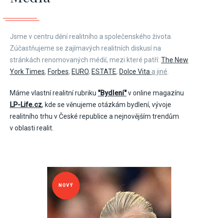
Jsme v centru dění realitního a společenského života.
Zúčastňujeme se zajímavých realitních diskusí na
stránkách renomovaných médií, mezi které patří:
The New
York Times
,
Forbes
,
EURO
,
ESTATE
,
Dolce Vita
a jiné
.
Máme vlastní realitní rubriku
"Bydlení"
v online magazínu
LP-Life.cz
, kde se věnujeme otázkám bydlení, vývoje
realitního trhu v České republice a nejnovějším trendům
v oblasti realit.
NOVÝ