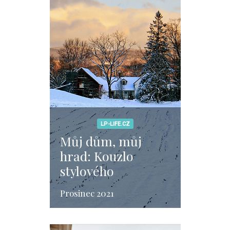
LP-LIFE.CZ
Můj dům, můj
hrad: Kouzlo
stylového
aristokratického
Prosinec 2021
bydlení