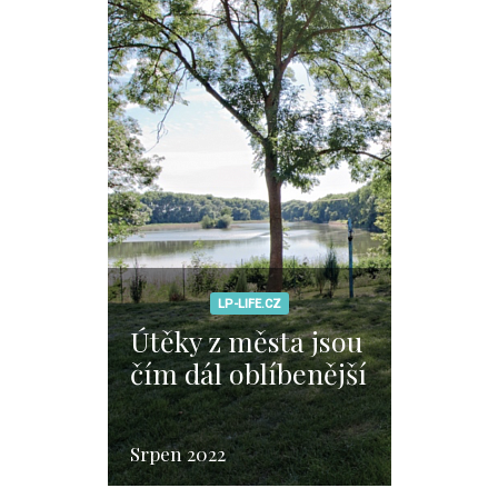
LP-LIFE.CZ
Útěky z města jsou
čím dál oblíbenější
Srpen 2022