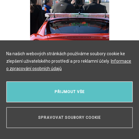
Na našich webových stránkách používáme soubory cookie ke
zlepšení uživatelského prostředí a pro reklamní účely.
Informace
LP-LIFE.CZ
o zpracování osobních údajů
Prvorepublikové
vily jsou jako
limitované Ferrari
PŘIJMOUT VŠE
Květen 2021
SPRAVOVAT SOUBORY COOKIE
POTŘEBUJETE PORADIT?