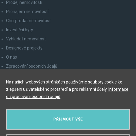
Prodej nemovitostí
Pronájem nemovitostí
Chci prodat nemovitost
Investiční byty
Vyhledat nemovitost
Designové projekty
O nás
Zpracování osobních údajů
Poučení spotřebitele
Na našich webových stránkách používáme soubory cookie ke
Odhlášení z newsletteru
zlepšení uživatelského prostředí a pro reklamní účely.
Informace
Kontakty
o zpracování osobních údajů
Y&T Luxury Property Prague Czech Republic s.r.o.
PŘIJMOUT VŠE
Elišky Krásnohorské 123/10, 110 00 Praha 1
Myslíková 245/3, 110 00 Praha 1