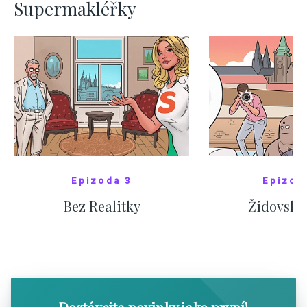
Supermakléřky
Epizoda 3
Epizod
Bez Realitky
Židovské
SHOW COMICS
SHOW CO