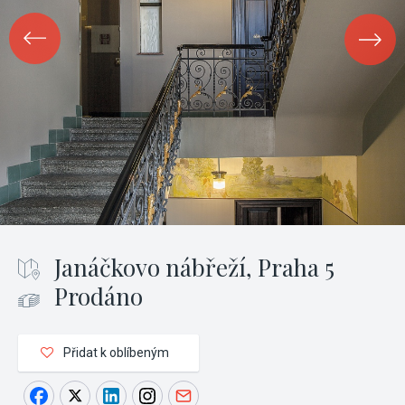
Janáčkovo nábřeží, Praha 5
Prodáno
Přidat k oblíbeným