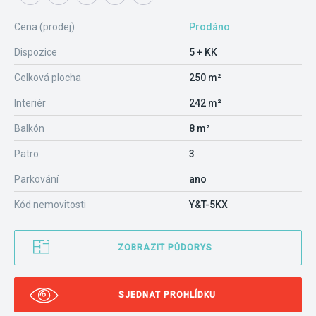
Cena (prodej)
Prodáno
Dispozice
5 + KK
Celková plocha
250 m²
Interiér
242 m²
Balkón
8 m²
Patro
3
Parkování
ano
Kód nemovitosti
Y&T-5KX
ZOBRAZIT PŮDORYS
SJEDNAT PROHLÍDKU