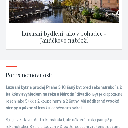
Luxusní bydlení jako v pohádce -
Janáčkovo nábřeží
Popis nemovitosti
Luxusní byt na prodej Praha 5
.
Krásný byt před rekonstrukcí s 2
balkóny a
výhledem na řeku a Národní divadlo
. Byt je dispozičně
řešen jako 5+kk s 2 koupelnami a 2 šatny.
Má nádherné vysoké
stropy a původní fresku
v obývacím pokoji.
Byt je ve stavu před rekonstrukcí, ale některé prvky jsou již po
rekonstrukci. Byt je situován v 3. patře secesní zrekonstruované