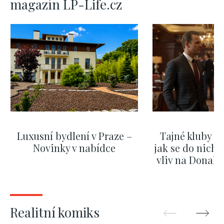
magazín LP-Life.cz
Luxusní bydlení v Praze –
Tajné kluby m
Novinky v nabídce
jak se do nich d
vliv na Donald
nejas
ZOBRAZIT DALŠÍ
ZOBRAZIT
Realitní komiks