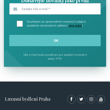
Dostávejte novinky jako první!
Zadejte Váš e-mail
*
Souhlasím se zpracováním osobních údajů a
zasíláním obchodních sdělení (
plné znění
)
Váš e-mail bude použit jen pro zasílání novinek z
webu YTPI.
Luxusní bydlení Praha