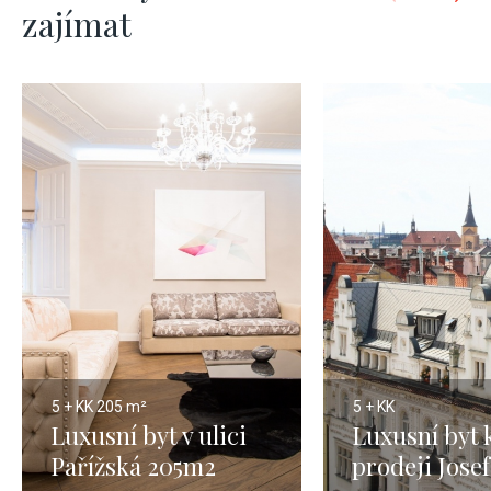
zajímat
5 + KK
205 m²
5 + KK
Luxusní byt v ulici
Luxusní byt 
Pařížská 205m2
prodeji Jose