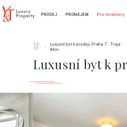
PRODEJ
PRONÁJEM
Pro investory
Home
Luxusní byt k prodeji, Praha 7 - Troja -
>
84m
Luxusní byt k pr