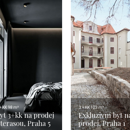
+ KK
98 m²
3 + KK
123 m²
yt 3+kk na prodej
Exkluzivní byt n
 terasou, Praha 5
prodej, Praha 1