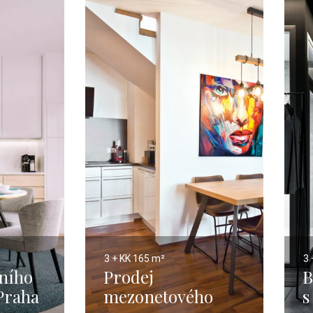
3 + KK
165 m²
3 
sního
Prodej
B
Praha
mezonetového
s