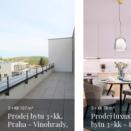
3 + KK
107 m²
3 + KK
78 m²
Prodej bytu 3+kk,
Prodej luxu
Praha - Vinohrady,
bytu 3+kk - 