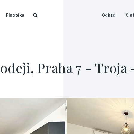
Finotéka
Odhad
O n
odeji, Praha 7 - Troja 