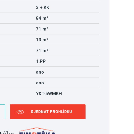
3 + KK
84 m²
71 m²
13 m²
71 m²
1.PP
ano
ano
Y&T-5WMKH
SJEDNAT PROHLÍDKU