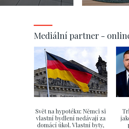
107m
4, 78m
Mediální partner - onlin
Svět na hypotéku: Němci si
Tr
vlastní bydlení nedávají za
jak
domácí úkol. Vlastní byty,