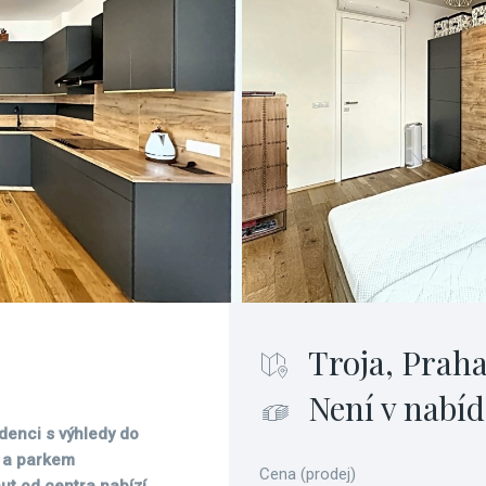
Troja, Praha
Není v nabíd
idenci s výhledy do
 a parkem
Cena (prodej)