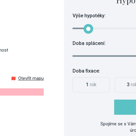
Hypo
Výše hypotéky:
Doba splácení:
nost
Doba fixace:
Otevřít mapu
1
rok
3
ro
Spojíme se s Vám
úr