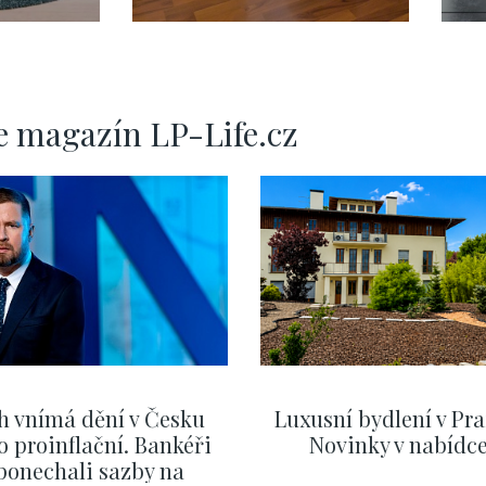
bytu s terasou,
-
Praha 5 - 162m
e magazín LP-Life.cz
h vnímá dění v Česku
Luxusní bydlení v Pra
o proinflační. Bankéři
Novinky v nabídc
ponechali sazby na