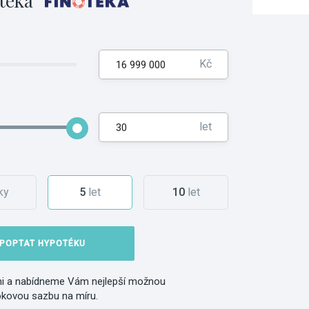
téka
Kč
let
ky
5
let
10
let
POPTAT HYPOTÉKU
i a nabídneme Vám nejlepší možnou
okovou sazbu na míru.