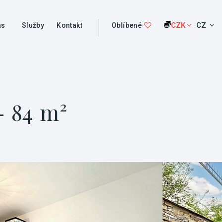
CZK
CZ
ás
Služby
Kontakt
Oblíbené
- 84 m²