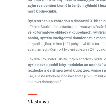
Stromovka. Uzavřený areál vzdálený jen 10 min
svým rezidentům kromě krásných výhledů i bezp
míst k odpočinku.
Byt s terasou a zahradou s dispozicí 3+kk
se n
přízemí. Součástí standardu jsou
masivní dřevěn
velkoformátové obklady v koupelnách, vyhřívan
sanita, systém inteligentní domácnosti
a mnoho
bezpečí zajišťují mimo jiné i pohybová čidla nains
apartmánech. Komfort bydlení zvyšuje i 24 hodino
Lokalita Troji nabízí skvělé, nejen sportovní vyžití. 
cyklostezka podél řeky
,
nedaleko se nachází v
jezdecké a další sportovní kluby, zoo, vinice i
vše, a ještě mnohem více naleznete jen 10 minut 
dopravní dostupností.
Vlastnosti