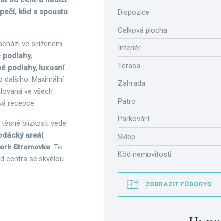
ut od centra nabízí
ečí, klid a spoustu
Dispozice
Celková plocha
achází ve sníženém
Interiér
é podlahy
,
Terasa
é podlahy, luxusní
 dalšího. Maximální
Zahrada
talovaná ve všech
Patro
vá recepce.
Parkování
V těsné blízkosti vede
odácký areál
,
Sklep
 park Stromovka
. To
Kód nemovitosti
od centra se skvělou
ZOBRAZIT PŮDORYS