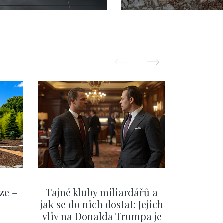
 98m
Malá Strana - 12
m2
ze –
Tajné kluby miliardářů a
Na f
e
jak se do nich dostat: Jejich
migra
vliv na Donalda Trumpa je
situace 