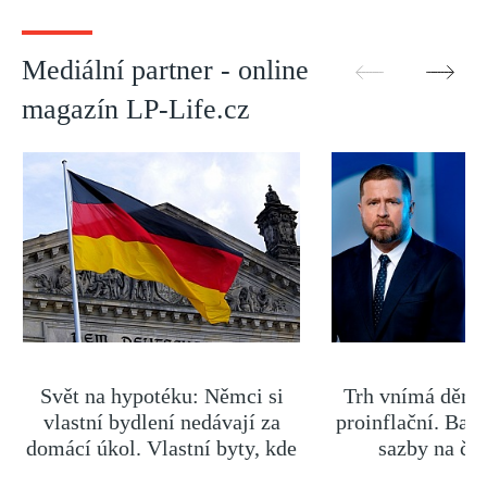
Mediální partner - online
magazín LP-Life.cz
Svět na hypotéku: Němci si
Trh vnímá dění 
vlastní bydlení nedávají za
proinflační. Ban
domácí úkol. Vlastní byty, kde
sazby na če
bydlí někdo jiný
hodnot