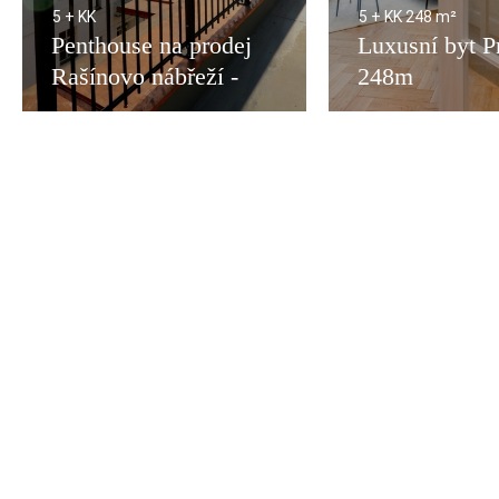
5 + KK
5 + KK
248 m²
Penthouse na prodej
Luxusní byt P
Rašínovo nábřeží -
248m
318m