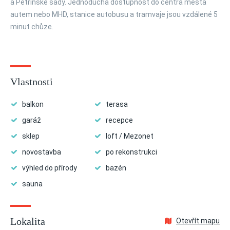
a Petřínské sady. Jednoduchá dostupnost do centra města
autem nebo MHD, stanice autobusu a tramvaje jsou vzdálené 5
minut chůze.
Vlastnosti
balkon
terasa
garáž
recepce
sklep
loft / Mezonet
novostavba
po rekonstrukci
výhled do přírody
bazén
sauna
Lokalita
Otevřít mapu