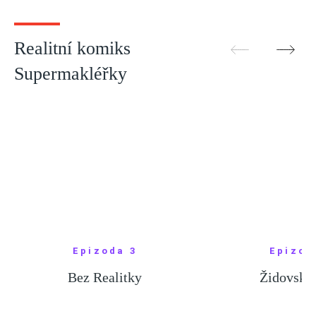
ZOBRAZIT
ZOBRA
DALŠÍ
DALŠ
Realitní komiks
Supermakléřky
Epizoda 3
Epizod
Bez Realitky
Židovské