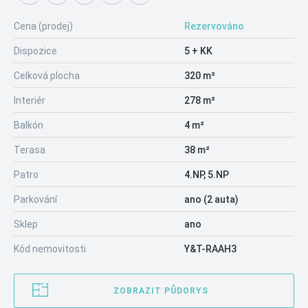
Cena (prodej)
Rezervováno
Dispozice
5 + KK
Celková plocha
320 m²
Interiér
278 m²
Balkón
4 m²
Terasa
38 m²
Patro
4.NP, 5.NP
Parkování
ano (2 auta)
Sklep
ano
Kód nemovitosti
Y&T-RAAH3
ZOBRAZIT PŮDORYS