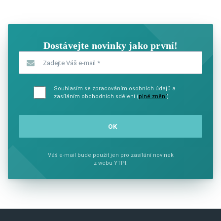
SHOW COMICS
SHOW CO
Dostávejte novinky jako první!
Zadejte Váš e-mail
*
Souhlasím se zpracováním osobních údajů a
zasíláním obchodních sdělení (
plné znění
)
Váš e-mail bude použit jen pro zasílání novinek
z webu YTPI.