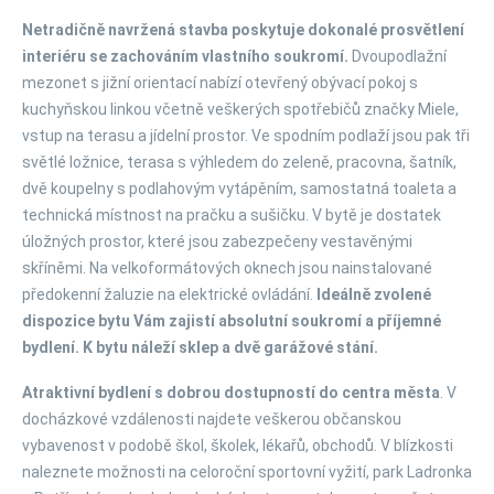
Netradičně navržená stavba poskytuje dokonalé prosvětlení
interiéru se zachováním vlastního soukromí.
Dvoupodlažní
mezonet s jižní orientací nabízí otevřený obývací pokoj s
kuchyňskou linkou včetně veškerých spotřebičů značky Miele,
vstup na terasu a jídelní prostor. Ve spodním podlaží jsou pak tři
světlé ložnice, terasa s výhledem do zeleně, pracovna, šatník,
dvě koupelny s podlahovým vytápěním, samostatná toaleta a
technická místnost na pračku a sušičku. V bytě je dostatek
úložných prostor, které jsou zabezpečeny vestavěnými
skříněmi. Na velkoformátových oknech jsou nainstalované
předokenní žaluzie na elektrické ovládání.
Ideálně zvolené
dispozice bytu Vám zajistí absolutní soukromí a příjemné
bydlení. K bytu náleží sklep a dvě garážové stání.
Atraktivní bydlení s dobrou dostupností do centra města
. V
docházkové vzdálenosti najdete veškerou občanskou
vybavenost v podobě škol, školek, lékařů, obchodů. V blízkosti
naleznete možnosti na celoroční sportovní vyžití, park Ladronka