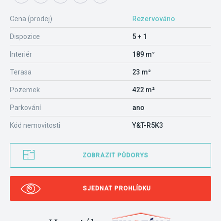
Cena (prodej)
Rezervováno
Dispozice
5 + 1
Interiér
189 m²
Terasa
23 m²
Pozemek
422 m²
Parkování
ano
Kód nemovitosti
Y&T-R5K3
ZOBRAZIT PŮDORYS
SJEDNAT PROHLÍDKU