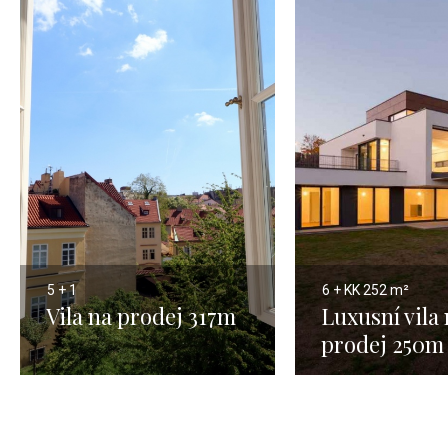
5 + 1
6 + KK
252 m²
Vila na prodej 317m
Luxusní vila
prodej 250m