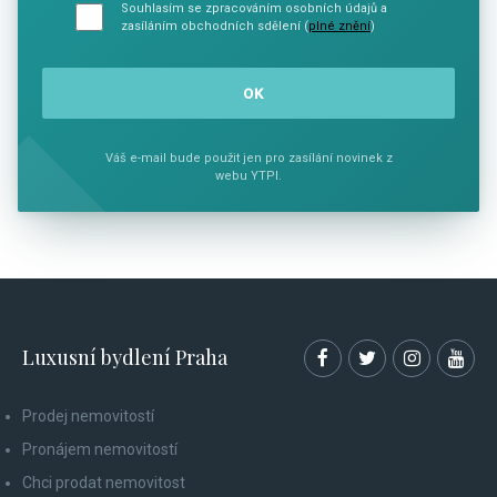
Souhlasím se zpracováním osobních údajů a
zasíláním obchodních sdělení (
plné znění
)
Váš e-mail bude použit jen pro zasílání novinek z
webu YTPI.
Luxusní bydlení Praha
Prodej nemovitostí
Pronájem nemovitostí
Chci prodat nemovitost