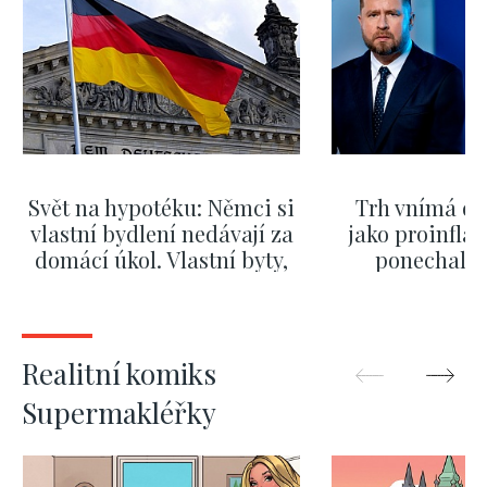
Svět na hypotéku: Němci si
Trh vnímá dě
vlastní bydlení nedávají za
jako proinflač
domácí úkol. Vlastní byty,
ponechali 
kde bydlí někdo jiný
červnových 
ZOBRAZIT DALŠÍ
ZOBRAZIT
Realitní komiks
Supermakléřky