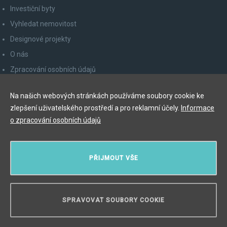
Investiční byty
Vyhledat nemovitost
Designové projekty
O nás
Zpracování osobních údajů
Poučení spotřebitele
Na našich webových stránkách používáme soubory cookie ke
Odhlášení z newsletteru
zlepšení uživatelského prostředí a pro reklamní účely.
Informace
Kontakty
o zpracování osobních údajů
Y&T Luxury Property Prague Czech Republic s.r.o.
PŘIJMOUT VŠE
Elišky Krásnohorské 123/10, 110 00 Praha 1
Myslíková 245/3, 110 00 Praha 1
IČ: 29055113
SPRAVOVAT SOUBORY COOKIE
POTŘEBUJETE PORADIT?