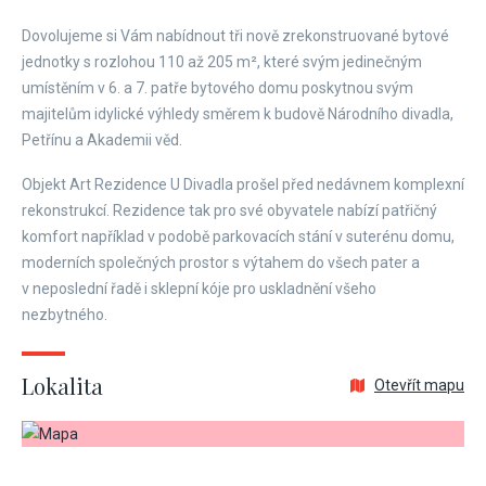
Dovolujeme si Vám nabídnout tři nově zrekonstruované bytové
jednotky s rozlohou 110 až 205 m², které svým jedinečným
umístěním v 6. a 7. patře bytového domu poskytnou svým
majitelům idylické výhledy směrem k budově Národního divadla,
Petřínu a Akademii věd.
Objekt Art Rezidence U Divadla prošel před nedávnem komplexní
rekonstrukcí. Rezidence tak pro své obyvatele nabízí patřičný
komfort například v podobě parkovacích stání v suterénu domu,
moderních společných prostor s výtahem do všech pater a
v neposlední řadě i sklepní kóje pro uskladnění všeho
nezbytného.
Lokalita
Otevřít mapu