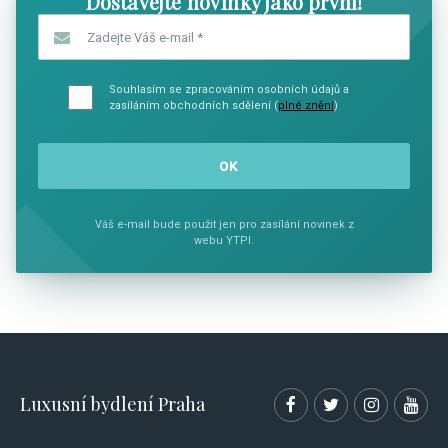
Dostávejte novinky jako první!
Zadejte Váš e-mail
*
Souhlasím se zpracováním osobních údajů a
zasíláním obchodních sdělení (
plné znění
)
Váš e-mail bude použit jen pro zasílání novinek z
webu YTPI.
Luxusní bydlení Praha