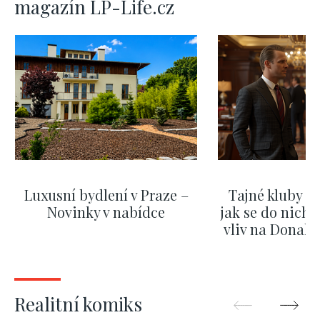
magazín LP-Life.cz
Luxusní bydlení v Praze –
Tajné kluby m
Novinky v nabídce
jak se do nich d
vliv na Donald
nejas
ZOBRAZIT DALŠÍ
ZOBRAZIT
Realitní komiks