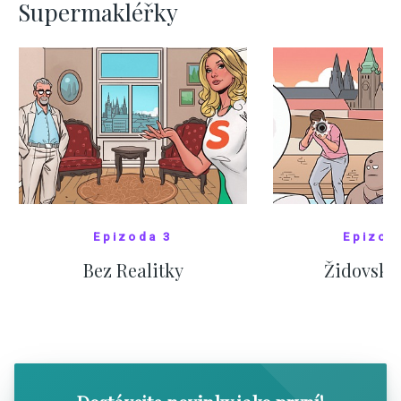
Supermakléřky
Epizoda 3
Epizod
Bez Realitky
Židovské
SHOW COMICS
SHOW CO