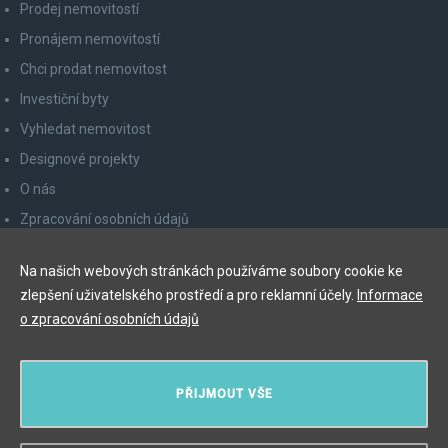
Prodej nemovitostí
Pronájem nemovitostí
Chci prodat nemovitost
Investiční byty
Vyhledat nemovitost
Designové projekty
O nás
Zpracování osobních údajů
Poučení spotřebitele
Na našich webových stránkách používáme soubory cookie ke
Odhlášení z newsletteru
zlepšení uživatelského prostředí a pro reklamní účely.
Informace
Kontakty
o zpracování osobních údajů
Y&T Luxury Property Prague Czech Republic s.r.o.
PŘIJMOUT VŠE
Elišky Krásnohorské 123/10, 110 00 Praha 1
Myslíková 245/3, 110 00 Praha 1