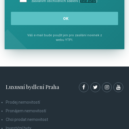
zasíláním obchodních sdělení (
plné znění
)
Váš e-mail bude použit jen pro zasílání novinek z
webu YTPI.
Luxusní bydlení Praha
Prodej nemovitostí
Pronájem nemovitostí
Chci prodat nemovitost
Investiční byty