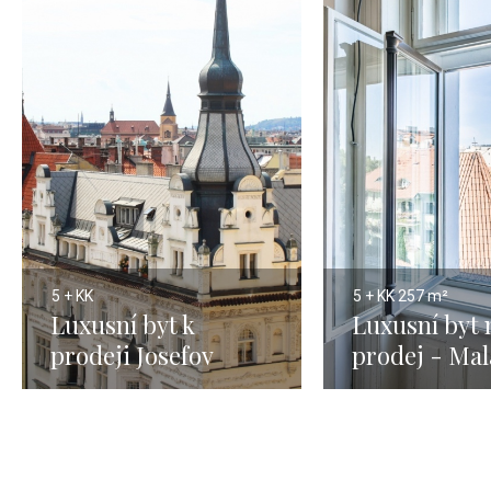
5 + KK
5 + KK
257 m²
Luxusní byt k
Luxusní byt 
prodeji Josefov
prodej - Mal
Praha 1
- 257 m