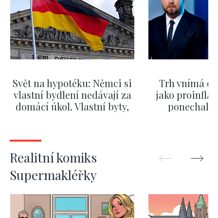
Svět na hypotéku: Němci si
Trh vnímá dě
vlastní bydlení nedávají za
jako proinflač
domácí úkol. Vlastní byty,
ponechali 
kde bydlí někdo jiný
červnových 
ZOBRAZIT DALŠÍ
ZOBRAZIT
Realitní komiks
Supermakléřky