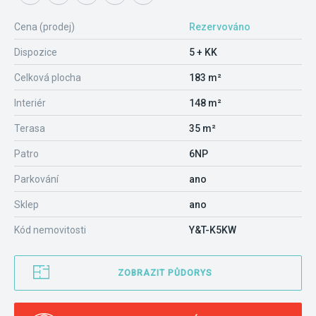
Cena (prodej)
Rezervováno
Dispozice
5 + KK
Celková plocha
183 m²
Interiér
148 m²
Terasa
35 m²
Patro
6NP
Parkování
ano
Sklep
ano
Kód nemovitosti
Y&T-K5KW
ZOBRAZIT PŮDORYS