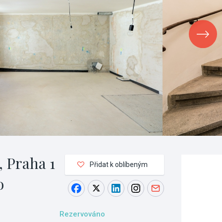
, Praha 1
Přidat k oblíbeným
o
Rezervováno