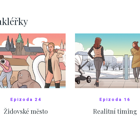
ZOBRAZIT DALŠÍ
ZOBRAZIT DALŠÍ
akléřky
Epizoda 24
Epizoda 16
Židovské město
Realitní timing
SHOW COMICS
SHOW COMICS