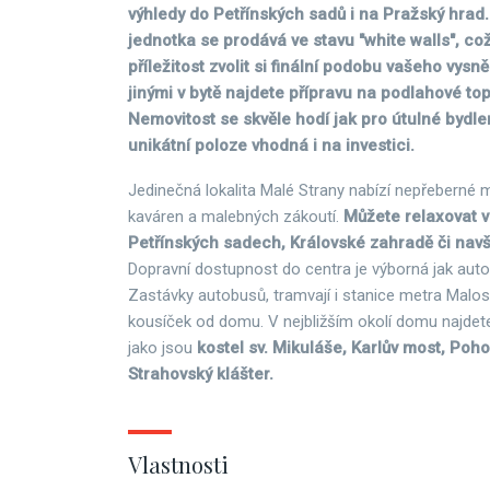
výhledy do Petřínských sadů i na Pražský hrad.
jednotka se prodává ve stavu "white walls", c
příležitost zvolit si finální podobu vašeho vys
jinými v bytě najdete přípravu na podlahové tope
Nemovitost se skvěle hodí jak pro útulné bydlení
unikátní poloze vhodná i na investici.
Jedinečná lokalita Malé Strany nabízí nepřeberné m
kaváren a malebných zákoutí.
Můžete relaxovat 
Petřínských sadech, Královské zahradě či navští
Dopravní dostupnost do centra je výborná jak auto
Zastávky autobusů, tramvají i stanice metra Malos
kousíček od domu. V nejbližším okolí domu najdet
jako jsou
kostel sv. Mikuláše, Karlův most, Poho
Strahovský klášter.
Vlastnosti