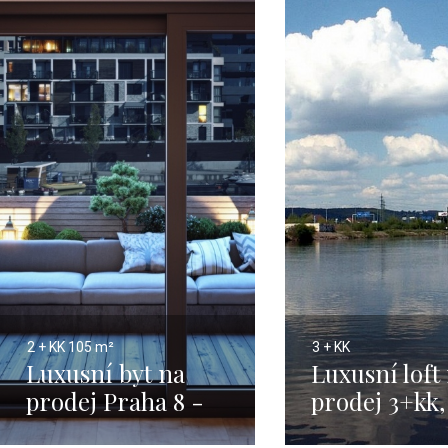
2 + KK
105 m²
3 + KK
Luxusní byt na
Luxusní loft
prodej Praha 8 -
prodej 3+kk,
105m
Modřany - 8