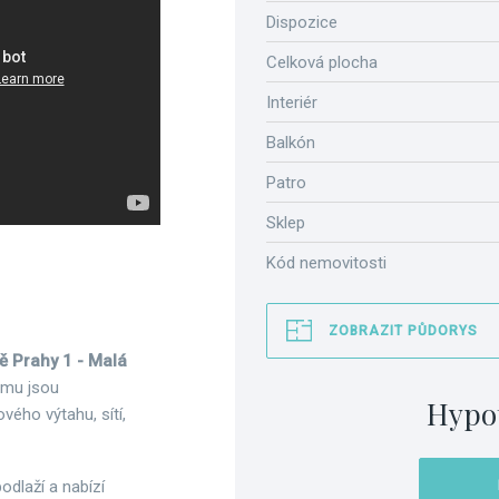
Dispozice
Celková plocha
Interiér
Balkón
Patro
Sklep
Kód nemovitosti
ZOBRAZIT PŮDORYS
tě Prahy 1 - Malá
omu jsou
Hypo
vého výtahu, sítí,
odlaží a nabízí