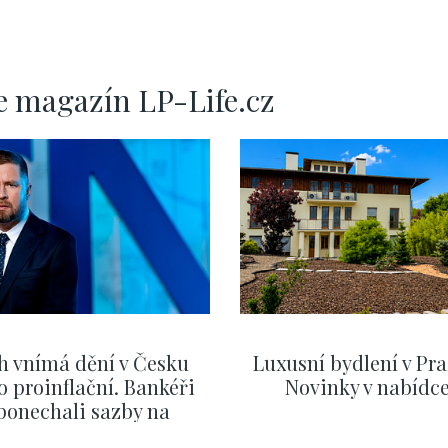
e magazín LP-Life.cz
h vnímá dění v Česku
Luxusní bydlení v Pra
o proinflační. Bankéři
Novinky v nabídc
ponechali sazby na
ervnových hodnotách