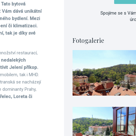
 Tato bytová
ož Vám dává unikátní
Spojíme se s Vám
něného bydlení. Mezi
úr
ní či klimatizaci.
, tak je díky své
Fotogalerie
nožství restaurací,
v nedalekých
vit Jelení příkop.
mobilem, tak i MHD.
transká se nacházejí
e dominanty Prahy,
řelec, Loreta či