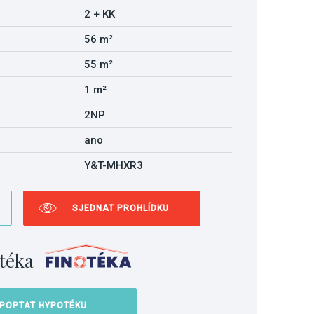
2 + KK
56 m²
55 m²
1 m²
2NP
ano
Y&T-MHXR3
SJEDNAT PROHLÍDKU
téka
POPTAT HYPOTÉKU