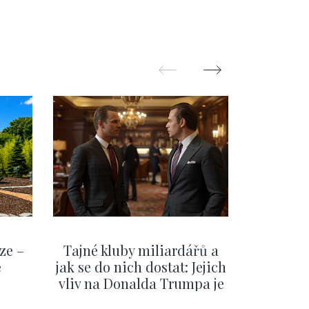
ze –
Tajné kluby miliardářů a
Na f
e
jak se do nich dostat: Jejich
migra
vliv na Donalda Trumpa je
situace 
nejasný
migra