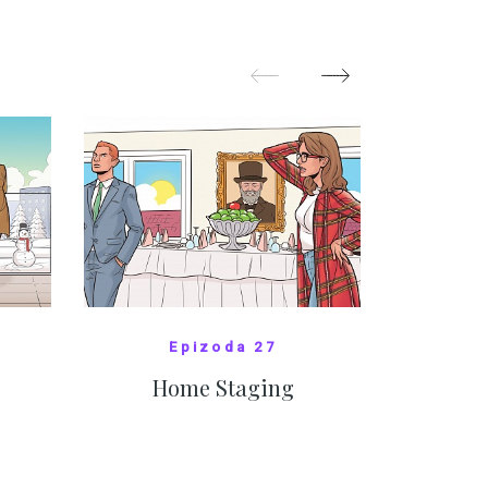
pom
Oka
ZOBRAZIT DALŠÍ
Z
Epizoda 27
Home Staging
10
SHOW COMICS