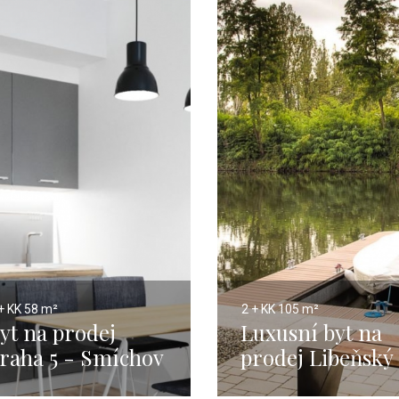
+ KK
58 m²
2 + KK
105 m²
yt na prodej
Luxusní byt na
raha 5 - Smíchov
prodej Libeňský
8m
ostrov - 105m