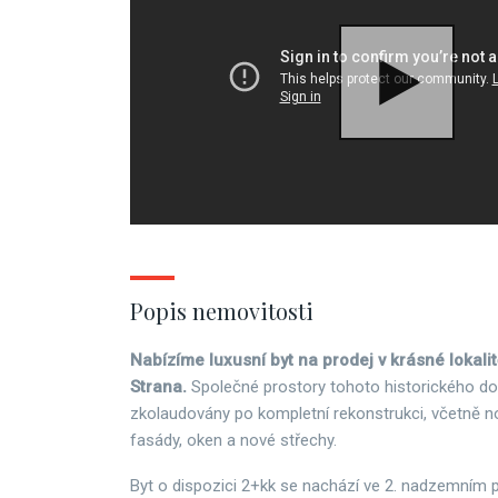
Popis nemovitosti
Nabízíme luxusní byt na prodej v krásné lokali
Strana.
Společné prostory tohoto historického d
zkolaudovány po kompletní rekonstrukci, včetně no
fasády, oken a nové střechy.
Byt o dispozici 2+kk se nachází ve 2. nadzemním p