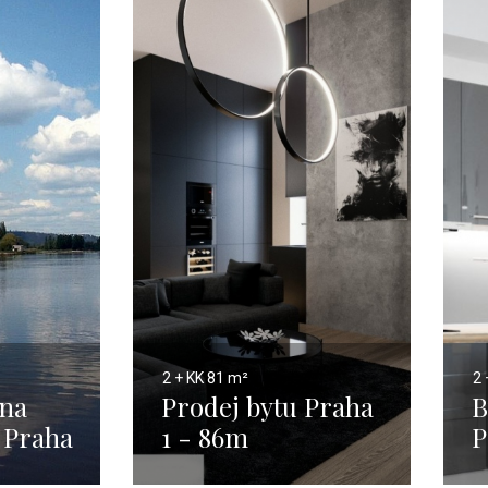
2 + KK
81 m²
2 
 na
Prodej bytu Praha
B
 Praha
1 - 86m
P
0 m²
5