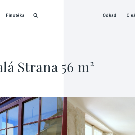
Finotéka
Odhad
O n
alá Strana 56 m²