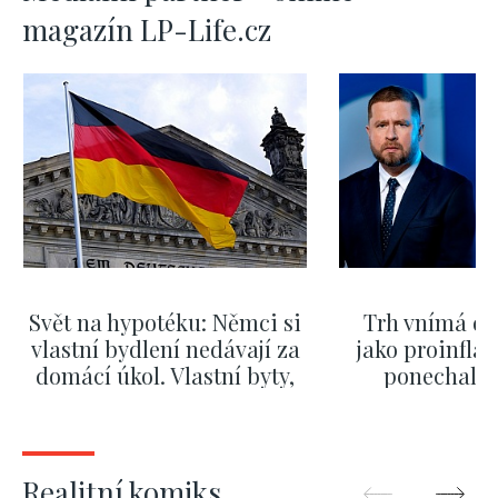
magazín LP-Life.cz
Svět na hypotéku: Němci si
Trh vnímá dě
vlastní bydlení nedávají za
jako proinflač
domácí úkol. Vlastní byty,
ponechali 
kde bydlí někdo jiný
červnových 
ZOBRAZIT DALŠÍ
ZOBRAZIT
Realitní komiks