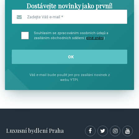
Dostávejte novinky jako první!
Zadejte Váš e-mail
*
Souhlasím se zpracováním osobních údajů a
zasíláním obchodních sdělení (
plné znění
)
Váš e-mail bude použit jen pro zasílání novinek z
webu YTPI.
Luxusní bydlení Praha