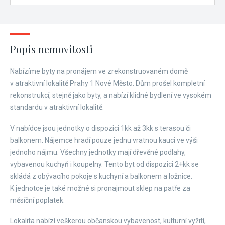
Popis nemovitosti
Nabízíme byty na pronájem ve zrekonstruovaném domě
v atraktivní lokalitě Prahy 1 Nové Město. Dům prošel kompletní
rekonstrukcí, stejně jako byty, a nabízí klidné bydlení ve vysokém
standardu v atraktivní lokalitě.
V nabídce jsou jednotky o dispozici 1kk až 3kk s terasou či
balkonem. Nájemce hradí pouze jednu vratnou kauci ve výši
jednoho nájmu. Všechny jednotky mají dřevěné podlahy,
vybavenou kuchyň i koupelny. Tento byt od dispozici 2+kk se
skládá z obývacího pokoje s kuchyní a balkonem a ložnice.
K jednotce je také možné si pronajmout sklep na patře za
měsíční poplatek.
Lokalita nabízí veškerou občanskou vybavenost, kulturní vyžití,