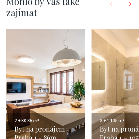
Mohlo by Vás také
zajímat
2 + KK
86 m²
3 + 1
105 m²
Byt na pronájem
Byt na pron
Praha 1 - 86m
Praha 1 - 10