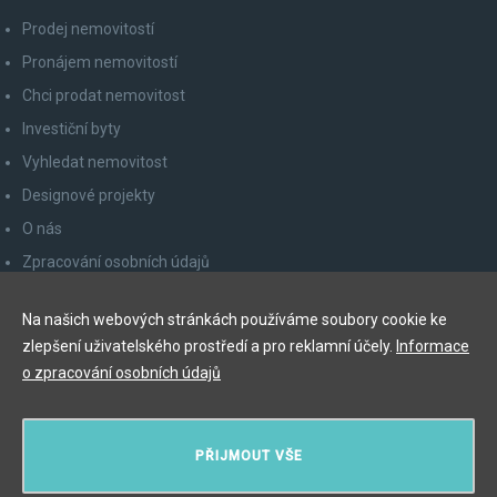
Prodej nemovitostí
Pronájem nemovitostí
Chci prodat nemovitost
Investiční byty
Vyhledat nemovitost
Designové projekty
O nás
Zpracování osobních údajů
Poučení spotřebitele
Na našich webových stránkách používáme soubory cookie ke
Odhlášení z newsletteru
zlepšení uživatelského prostředí a pro reklamní účely.
Informace
Kontakty
o zpracování osobních údajů
Y&T Luxury Property Prague Czech Republic s.r.o.
PŘIJMOUT VŠE
Elišky Krásnohorské 123/10, 110 00 Praha 1