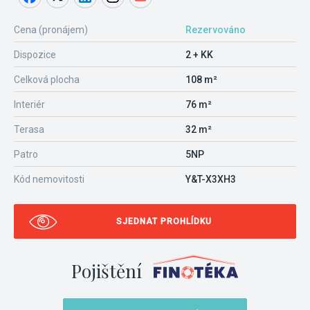
Cena (pronájem)
Rezervováno
Dispozice
2 + KK
Celková plocha
108 m²
Interiér
76 m²
Terasa
32 m²
Patro
5NP
Kód nemovitosti
Y&T-X3XH3
SJEDNAT PROHLÍDKU
Pojištění