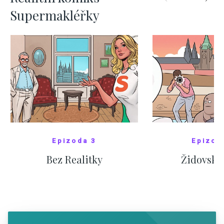
Supermakléřky
Epizoda 3
Epizod
Bez Realitky
Židovské
SHOW COMICS
SHOW CO